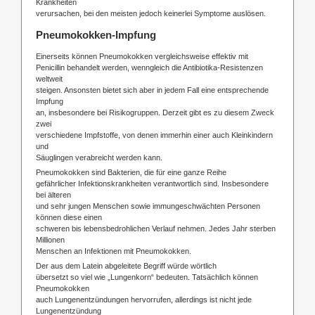
Krankheiten
verursachen, bei den meisten jedoch keinerlei Symptome auslösen.
Pneumokokken-Impfung
Einerseits können Pneumokokken vergleichsweise effektiv mit
Penicillin behandelt werden, wenngleich die Antibiotika-Resistenzen
weltweit
steigen. Ansonsten bietet sich aber in jedem Fall eine entsprechende
Impfung
an, insbesondere bei Risikogruppen. Derzeit gibt es zu diesem Zweck
zwei
verschiedene Impfstoffe, von denen immerhin einer auch Kleinkindern
und
Säuglingen verabreicht werden kann.
Pneumokokken sind Bakterien, die für eine ganze Reihe
gefährlicher Infektionskrankheiten verantwortlich sind. Insbesondere
bei älteren
und sehr jungen Menschen sowie immungeschwächten Personen
können diese einen
schweren bis lebensbedrohlichen Verlauf nehmen. Jedes Jahr sterben
Millionen
Menschen an Infektionen mit Pneumokokken.
Der aus dem Latein abgeleitete Begriff würde wörtlich
übersetzt so viel wie „Lungenkorn“ bedeuten. Tatsächlich können
Pneumokokken
auch Lungenentzündungen hervorrufen, allerdings ist nicht jede
Lungenentzündung