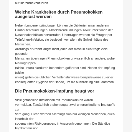
auf sie zurückzuführen.
Welche Krankheiten durch Pneumokokken
ausgelöst werden
Neben Lungenentzündungen können die Bakterien unter anderem
Hirnhautentzündungen, Mittelohrentzündungen sowie Infektionen der
Nasennebenhöhlen hervorrufen. Übertragen werden die Erreger per
Tröpfchen-Infektion, sie besiedeln vor allem die Schleimhäute des
Menschen.
Allerdings erkrankt längst nicht jeder, der diese in sich trägt: Viele
gesunde
Menschen übertragen Pneumokokken unwissentlich an andere, wobei
Risikogruppen
(siehe unten) hierdurch besonders gefährdet sind. Neben der Impfung
(siehe
unten) gelten die üblichen Verhaltenshinweise beispielsweise zu einer
konsequenten Hygiene der Hände, um die Ausbreitung einzudämmen.
Die Pneumokokken-Impfung beugt vor
Viele gefährliche Infektionen mit Pneumokokken wären
vermeidbar. Tatsächlich stehen sogar zwei unterschiedliche Impfstoffe
zur
Verfügung. Diese werden allerdings von nur wenigen Menschen, auch
innerhalb der
sogenannten Risikogruppen, in Anspruch genommen. Die Ständige
Impfkommission