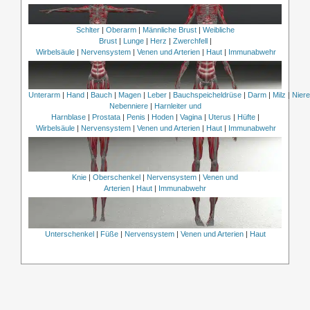
Schlter
|
Oberarm
|
Männliche Brust
|
Weibliche
Brust
|
Lunge
|
Herz
|
Zwerchfell
|
Wirbelsäule
|
Nervensystem
|
Venen und Arterien
|
Haut
|
Immunabwehr
Unterarm
|
Hand
|
Bauch
|
Magen
|
Leber
|
Bauchspeicheldrüse
|
Darm
|
Milz
|
Nier
Nebenniere
|
Harnleiter und
Harnblase
|
Prostata
|
Penis
|
Hoden
|
Vagina
|
Uterus
|
Hüfte
|
Wirbelsäule
|
Nervensystem
|
Venen und Arterien
|
Haut
|
Immunabwehr
Knie
|
Oberschenkel
|
Nervensystem
|
Venen und
Arterien
|
Haut
|
Immunabwehr
Unterschenkel
|
Füße
|
Nervensystem
|
Venen und Arterien
|
Haut