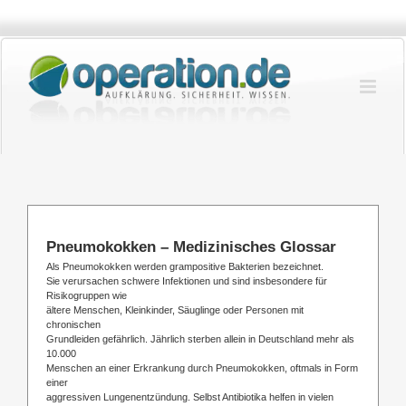
Zum
Inhalt
springen
Pneumokokken – Medizinisches Glossar
Als Pneumokokken werden grampositive Bakterien bezeichnet.
Sie verursachen schwere Infektionen und sind insbesondere für
Risikogruppen wie
ältere Menschen, Kleinkinder, Säuglinge oder Personen mit
chronischen
Grundleiden gefährlich. Jährlich sterben allein in Deutschland mehr als
10.000
Menschen an einer Erkrankung durch Pneumokokken, oftmals in Form
einer
aggressiven Lungenentzündung. Selbst Antibiotika helfen in vielen