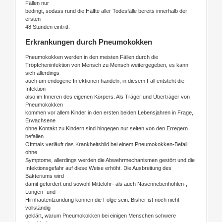
Fällen nur
bedingt, sodass rund die Hälfte aller Todesfälle bereits innerhalb der
ersten
48 Stunden eintritt.
Erkrankungen durch Pneumokokken
Pneumokokken werden in den meisten Fällen durch die
Tröpfcheninfektion von Mensch zu Mensch weitergegeben, es kann
sich allerdings
auch um endogene Infektionen handeln, in diesem Fall entsteht die
Infektion
also im Inneren des eigenen Körpers. Als Träger und Überträger von
Pneumokokken
kommen vor allem Kinder in den ersten beiden Lebensjahren in Frage,
Erwachsene
ohne Kontakt zu Kindern sind hingegen nur selten von den Erregern
befallen.
Oftmals verläuft das Krankheitsbild bei einem Pneumokokken-Befall
ohne
Symptome, allerdings werden die Abwehrmechanismen gestört und die
Infektionsgefahr auf diese Weise erhöht. Die Ausbreitung des
Bakteriums wird
damit gefördert und sowohl Mittelohr- als auch Nasennebenhöhlen-,
Lungen- und
Hirnhautentzündung können die Folge sein. Bisher ist noch nicht
vollständig
geklärt, warum Pneumokokken bei einigen Menschen schwere