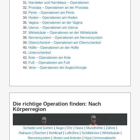
Harnleiter und Harnblase – Operationen
Prostata – Operationen an der Prostata
Penis – Operationen am Penis
Hoden – Operationen am Hoden
Vagina – Operationen an der Vagina
Uterus – Operationen am Uterus
Wirbelsäule – Operationen an der Wirbelsäule
Nervensystem – Operationen am Nervensystem
Oberschenkel – Operationen am Oberschenkel
Hüfte – Operationen an der Hüfte
Unterschenkel
Knie – Operationen am Knie
Fuß – Operationen am Fuß
Vene – Operationen der Angiochirurgie
Die richtige Operation finden: Nach
Körperregion
Schädel und Gehirn
|
Auge
|
Ohr
|
Nase
|
Mundhöhle
|
Zähne
|
Halraum
|
Rachen
|
Kehlkopf
|
Luftröhre
|
Schilddrüse
|
Wirbelsäule
|
Nervensystem
|
Venen und Arterien
|
Haut
|
Immunabwehr