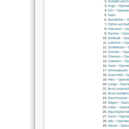
Schädel und Ge
Auge – Operat
Ohr – Operati
Nase
Mundhöhle – O
Zähne und Kief
Halsraum – Op
Rachen – Oper
Kehlkopf – Ope
Luftröhre – Op
Schilddrüse – 
Schulter – Ope
Oberarm – Op
Unterarm – Op
Hand – Operat
Immunabwehr –
Zwerchfell – O
Herz – Operat
Lunge – Opera
Brust (männlic
Brust (weiblich
Bauchmuskel –
Magen – Oper
Leber – Operat
Bauchspeichel
Darm – Opera
Milz – Operati
Nieren – Opera