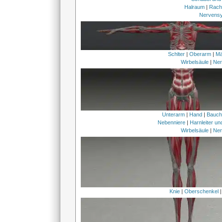
Halraum
|
Rach
Nervens
Schlter
|
Oberarm
|
Mä
Wirbelsäule
|
Ner
Unterarm
|
Hand
|
Bauc
Nebenniere
|
Harnleiter u
Wirbelsäule
|
Ner
Knie
|
Oberschenkel