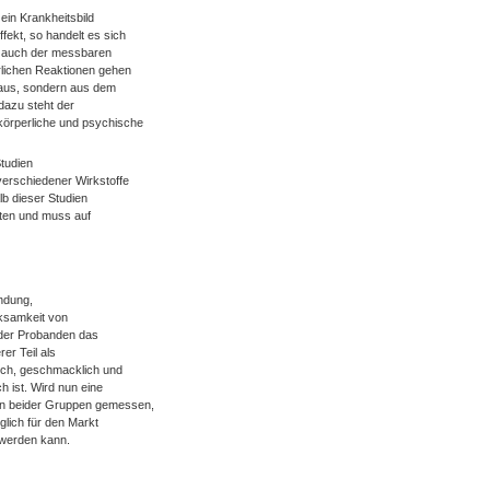
ein Krankheitsbild
ekt, so handelt es sich
r auch der messbaren
rlichen Reaktionen gehen
 aus, sondern aus dem
dazu steht der
körperliche und psychische
tudien
verschiedener Wirkstoffe
b dieser Studien
itten und muss auf
ndung,
rksamkeit von
 der Probanden das
er Teil als
isch, geschmacklich und
h ist. Wird nun eine
en beider Gruppen gemessen,
lich für den Markt
 werden kann.