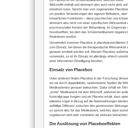
Ein Placebo ist ein Scheinmedikament, welches keine
Wirkstoffe enthält und demnach also auch nicht aktiv auf 
einwirken kann. Spricht man vom sogenannten Placeboeff
um positive Veränderungen des eigenen Befindens, abe
körperlichen Funktionen – diese psychischen und körpe
demnach also nicht von einer spezifischen Wirksamkeit
psychosozialen Kontext der Behandlung. Im Gegensatz 
Noveboeffekt, bei dem das Scheinmedikament negative 
Reaktionen auslöst.
Vornehmlich kommen Placebos in placebokontrollierten S
zum Einsatz, bei denen die therapeutische Wirksamkeit 
genauer ermittelt werden soll. Werden Placebos außerhal
verwendet, so ist ihr Einsatz ist allerdings ethisch umstr
einer informierten Einwilligung beruhen.
Einsatz von Placebos
Unter anderem finden Placebos in der Forschung Verwe
wo sie durch doppelblinde, randomisierte Studien die Wi
Medikamenten genauer beleuchten. Dafür erhält ein Teil
„echte“ Medikament mit dem Wirkstoff, während ein ander
Kontrollgruppe fungiert und ein Placebo erhält, dass opt
teilweise sogar in Bezug auf die Nebenwirkungen identisc
auffällige Differenz zwischen den gemessenen Wirkung
so spricht dies für das Medikament, welches dann womög
zugelassen wird oder zumindest als wirksam betrachtet
Die Auslösung von Placeboeffekten