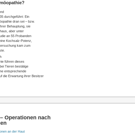
omöopathie?
und
35 durchgeführt: Ein
opathie dran sei – bzw.
ihrer Behauptung, sie
shaus, aber unter
tudie an 55 Probanden
 eine Kochsalz-Potenz,
Untersuchung kam zum
ste.
ch
hie führen dieses
bei Tieren bestätige
ine entsprechende
 die Erwartung ihrer Besitzer
 – Operationen nach
nen
onen an der Haut