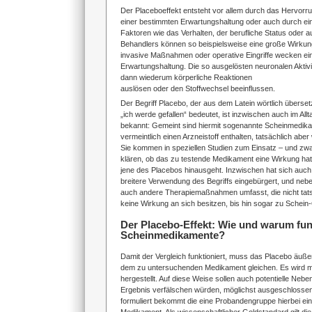
Der Placeboeffekt entsteht vor allem durch das Hervorru
einer bestimmten Erwartungshaltung oder auch durch eine
Faktoren wie das Verhalten, der berufliche Status oder 
Behandlers können so beispielsweise eine große Wirku
invasive Maßnahmen oder operative Eingriffe wecken ei
Erwartungshaltung. Die so ausgelösten neuronalen Akti
dann wiederum körperliche Reaktionen
auslösen oder den Stoffwechsel beeinflussen.
Der Begriff Placebo, der aus dem Latein wörtlich überset
„ich werde gefallen“ bedeutet, ist inzwischen auch im All
bekannt: Gemeint sind hiermit sogenannte Scheinmedika
vermeintlich einen Arzneistoff enthalten, tatsächlich aber
Sie kommen in speziellen Studien zum Einsatz – und zw
klären, ob das zu testende Medikament eine Wirkung hat
jene des Placebos hinausgeht. Inzwischen hat sich auch
breitere Verwendung des Begriffs eingebürgert, und n
auch andere Therapiemaßnahmen umfasst, die nicht tatsä
keine Wirkung an sich besitzen, bis hin sogar zu Schein
Der Placebo-Effekt: Wie und warum fun
Scheinmedikamente?
Damit der Vergleich funktioniert, muss das Placebo äußer
dem zu untersuchenden Medikament gleichen. Es wird m
hergestellt. Auf diese Weise sollen auch potentielle Neb
Ergebnis verfälschen würden, möglichst ausgeschlosse
formuliert bekommt die eine Probandengruppe hierbei ein