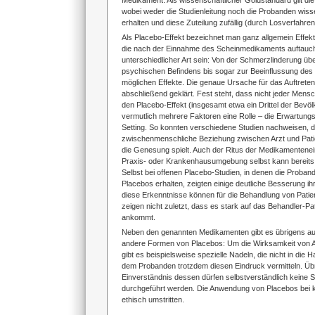
Medikament. Als wissenschaftlicher Goldstandard gilt die
wobei weder die Studienleitung noch die Probanden wisse
erhalten und diese Zuteilung zufällig (durch Losverfahren
Als Placebo-Effekt bezeichnet man ganz allgemein Effekt
die nach der Einnahme des Scheinmedikaments auftauc
unterschiedlicher Art sein: Von der Schmerzlinderung üb
psychischen Befindens bis sogar zur Beeinflussung des 
möglichen Effekte. Die genaue Ursache für das Auftreten 
abschließend geklärt. Fest steht, dass nicht jeder Mensc
den Placebo-Effekt (insgesamt etwa ein Drittel der Bevöl
vermutlich mehrere Faktoren eine Rolle – die Erwartung
Setting. So konnten verschiedene Studien nachweisen, d
zwischenmenschliche Beziehung zwischen Arzt und Patien
die Genesung spielt. Auch der Ritus der Medikamentene
Praxis- oder Krankenhausumgebung selbst kann bereits 
Selbst bei offenen Placebo-Studien, in denen die Proban
Placebos erhalten, zeigten einige deutliche Besserung 
diese Erkenntnisse können für die Behandlung von Patie
zeigen nicht zuletzt, dass es stark auf das Behandler-Pat
ankommt.
Neben den genannten Medikamenten gibt es übrigens a
andere Formen von Placebos: Um die Wirksamkeit von 
gibt es beispielsweise spezielle Nadeln, die nicht in die H
dem Probanden trotzdem diesen Eindruck vermitteln. Übr
Einverständnis dessen dürfen selbstverständlich keine 
durchgeführt werden. Die Anwendung von Placebos bei k
ethisch umstritten.