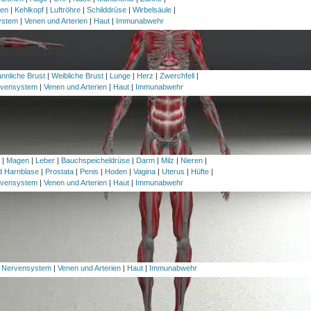
en
|
Kehlkopf
|
Luftröhre
|
Schilddrüse
|
Wirbelsäule
|
ystem
|
Venen und Arterien
|
Haut
|
Immunabwehr
nnliche Brust
|
Weibliche Brust
|
Lunge
|
Herz
|
Zwerchfell
|
vensystem
|
Venen und Arterien
|
Haut
|
Immunabwehr
h
|
Magen
|
Leber
|
Bauchspeicheldrüse
|
Darm
|
Milz
|
Nieren
|
nd Harnblase
|
Prostata
|
Penis
|
Hoden
|
Vagina
|
Uterus
|
Hüfte
|
vensystem
|
Venen und Arterien
|
Haut
|
Immunabwehr
|
Nervensystem
|
Venen und Arterien
|
Haut
|
Immunabwehr