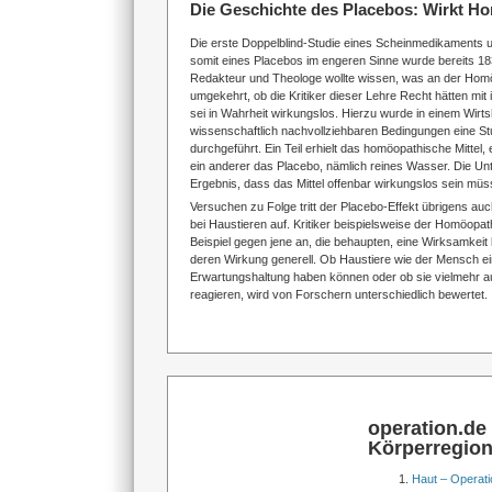
Die Geschichte des Placebos: Wirkt H
Die erste Doppelblind-Studie eines Scheinmedikaments 
somit eines Placebos im engeren Sinne wurde bereits 18
Redakteur und Theologe wollte wissen, was an der Homö
umgekehrt, ob die Kritiker dieser Lehre Recht hätten mit 
sei in Wahrheit wirkungslos. Hierzu wurde in einem Wirt
wissenschaftlich nachvollziehbaren Bedingungen eine S
durchgeführt. Ein Teil erhielt das homöopathische Mittel,
ein anderer das Placebo, nämlich reines Wasser. Die 
Ergebnis, dass das Mittel offenbar wirkungslos sein müs
Versuchen zu Folge tritt der Placebo-Effekt übrigens au
bei Haustieren auf. Kritiker beispielsweise der Homöopat
Beispiel gegen jene an, die behaupten, eine Wirksamkeit 
deren Wirkung generell. Ob Haustiere wie der Mensch e
Erwartungshaltung haben können oder ob sie vielmehr auf
reagieren, wird von Forschern unterschiedlich bewertet.
operation.de
Körperregio
Haut – Operati