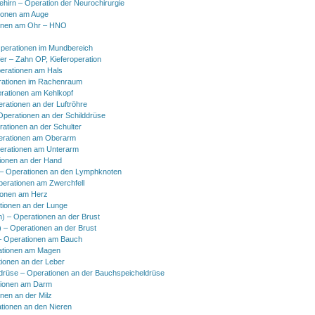
hirn – Operation der Neurochirurgie
ionen am Auge
onen am Ohr – HNO
perationen im Mundbereich
er – Zahn OP, Kieferoperation
erationen am Hals
ationen im Rachenraum
rationen am Kehlkopf
erationen an der Luftröhre
Operationen an der Schilddrüse
rationen an der Schulter
erationen am Oberarm
erationen am Unterarm
ionen an der Hand
 Operationen an den Lymphknoten
perationen am Zwerchfell
ionen am Herz
tionen an der Lunge
h) – Operationen an der Brust
) – Operationen an der Brust
 Operationen am Bauch
ationen am Magen
ionen an der Leber
drüse – Operationen an der Bauchspeicheldrüse
tionen am Darm
onen an der Milz
tionen an den Nieren