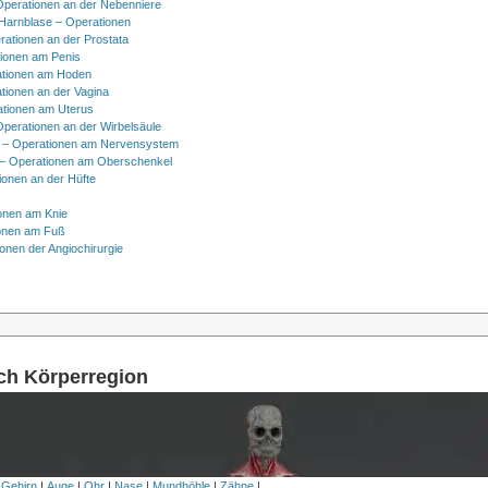
Operationen an der Nebenniere
 Harnblase – Operationen
rationen an der Prostata
tionen am Penis
tionen am Hoden
tionen an der Vagina
ationen am Uterus
Operationen an der Wirbelsäule
 – Operationen am Nervensystem
– Operationen am Oberschenkel
ionen an der Hüfte
onen am Knie
onen am Fuß
onen der Angiochirurgie
ach Körperregion
 Gehirn
|
Auge
|
Ohr
|
Nase
|
Mundhöhle
|
Zähne
|