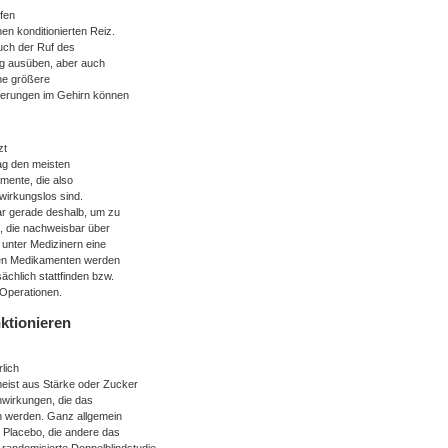
fen
n konditionierten Reiz.
auch der Ruf des
ng ausüben, aber auch
ne größere
vierungen im Gehirn können
zt
tag den meisten
mente, die also
 wirkungslos sind.
ar gerade deshalb, um zu
, die nachweisbar über
 unter Medizinern eine
eben Medikamenten werden
chlich stattfinden bzw.
-Operationen.
ktionieren
lich
eist aus Stärke oder Zucker
enwirkungen, die das
n werden. Ganz allgemein
 Placebo, die andere das