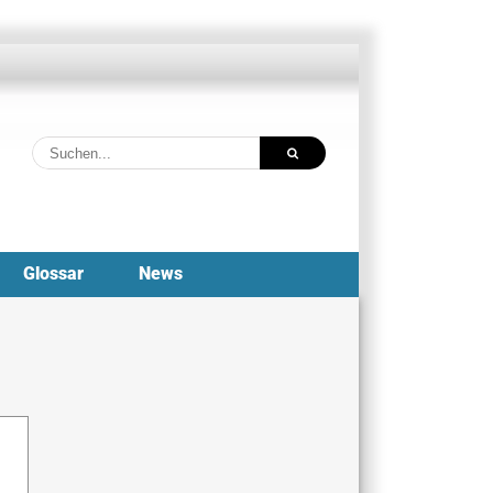
Suche
nach:
Glossar
News