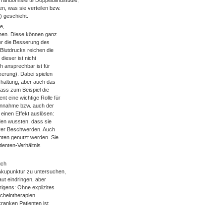
 randomisierte Doppelblindstudie,
n, was sie verteilen bzw.
) geschieht.
e,
hen. Diese können ganz
er die Besserung des
Blutdrucks reichen die
dieser ist nicht
h ansprechbar ist für
kerung). Dabei spielen
shaltung, aber auch das
ass zum Beispiel die
t eine wichtige Rolle für
innahme bzw. auch der
einen Effekt auslösen:
den wussten, dass sie
ihrer Beschwerden. Auch
nten genutzt werden. Sie
ienten-Verhältnis
uch
Akupunktur zu untersuchen,
aut eindringen, aber
igens: Ohne explizites
Scheintherapien
ranken Patienten ist