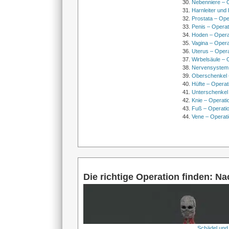
Nebenniere – 
Harnleiter und
Prostata – Ope
Penis – Opera
Hoden – Opera
Vagina – Opera
Uterus – Oper
Wirbelsäule – 
Nervensystem
Oberschenkel 
Hüfte – Operat
Unterschenkel
Knie – Operati
Fuß – Operati
Vene – Operati
Die richtige Operation finden: N
Schädel und