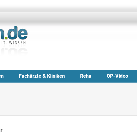
en
Fachärzte & Kliniken
Reha
OP-Video
r