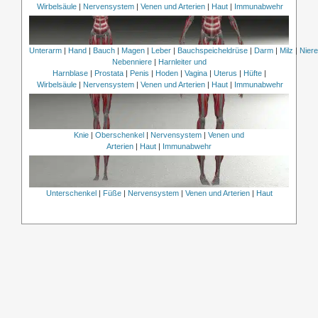
Wirbelsäule
|
Nervensystem
|
Venen und Arterien
|
Haut
|
Immunabwehr
Unterarm
|
Hand
|
Bauch
|
Magen
|
Leber
|
Bauchspeicheldrüse
|
Darm
|
Milz
|
Nier
Nebenniere
|
Harnleiter und
Harnblase
|
Prostata
|
Penis
|
Hoden
|
Vagina
|
Uterus
|
Hüfte
|
Wirbelsäule
|
Nervensystem
|
Venen und Arterien
|
Haut
|
Immunabwehr
Knie
|
Oberschenkel
|
Nervensystem
|
Venen und
Arterien
|
Haut
|
Immunabwehr
Unterschenkel
|
Füße
|
Nervensystem
|
Venen und Arterien
|
Haut