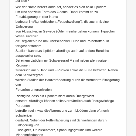
auf sich?
Wie der Name bereits andeutet, handelt es sich beim Lipödem
um eine spezielle Form des Ödems. Dabei kommt es zu
Fettablagerungen (der Name
bedeutet im Altgriechischen „Fettschwellung“), die auch mit einer
Einlagerung
von Flüssigkeit im Gewebe (Ödem) einhergehen können. Typischer
Weise sind hier
die Regionen rund um Oberschenkel, Hüfte und Po betroffen. In
fortgeschrittenem
Stadium kann das Lipödem allerdings auch auf andere Bereiche
ausgeweitet sein.
Bei einem Lipödem mit Schweregrad V sind neben allen vorigen
Regionen
zusätzlich auch Hand und – Rücken sowie die Füße betroffen. Neben
dem Schweregrad
werden Stadien der Hautveränderung durch die vermehrte Einlagerung
von
Fettzellen unterschieden.
Richtig ist, dass ein Lipödem nicht durch Übergewicht
entsteht. Allerdings können selbstverständlich auch übergewichtige
Personen
betroffen sein, was die Abgrenzung zum Lipödem dann oft noch
schwieriger
gestaltet. Neben der Fetteinlagerung sind Schwellungen durch
Einlagerung von
Flüssigkeit, Druckschmerz, Spannungsgefühle und weitere
Missempfindungen