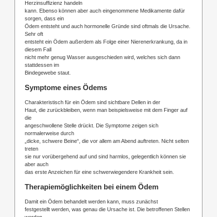
Herzinsuffizienz handeln
kann. Ebenso können aber auch eingenommene Medikamente dafür
sorgen, dass ein
Ödem entsteht und auch hormonelle Gründe sind oftmals die Ursache.
Sehr oft
entsteht ein Ödem außerdem als Folge einer Nierenerkrankung, da in
diesem Fall
nicht mehr genug Wasser ausgeschieden wird, welches sich dann
stattdessen im
Bindegewebe staut.
Symptome eines Ödems
Charakteristisch für ein Ödem sind sichtbare Dellen in der
Haut, die zurückbleiben, wenn man beispielsweise mit dem Finger auf
die
angeschwollene Stelle drückt. Die Symptome zeigen sich
normalerweise durch
„dicke, schwere Beine“, die vor allem am Abend auftreten. Nicht selten
treten
sie nur vorübergehend auf und sind harmlos, gelegentlich können sie
aber auch
das erste Anzeichen für eine schwerwiegendere Krankheit sein.
Therapiemöglichkeiten bei einem Ödem
Damit ein Ödem behandelt werden kann, muss zunächst
festgestellt werden, was genau die Ursache ist. Die betroffenen Stellen
werden