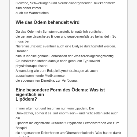
Gewebe, Schwellungen und hiermit einhergehender Druckschmerz
sind daher immer
auch ein Warnzeichen.
Wie das Ödem behandelt wird
Da das Ödem ein Symptom darstellt, ist natürlich zunächst
die genaue Ursache zu finden und gegebenenfalls zu behandeln. So
muss bei
Niereninsuffizienz eventuell auch eine Dialyse durchgeführt werden.
Darüber
hinaus ist eine genaue Lokalisation der Wassereinlagerung wichtig.
Grundsätzlich stehen dann je nach genauem Typ sowohl
physiotherapeutische
Anwendung wie zum Beispiel Lymphdrainagen als auch
ausschwemmende Medikamente,
die sogenannten Diuretika, zur Verfügung.
Eine besondere Form des Ödems: Was ist
eigentlich ein
Lipödem?
Immer öfter hört und liest man nun vom Lipödem. Die
Dunkelziffer, so heißt es, soll enorm sein – und nicht selten solle auch
ein
Lipödem die eigentliche Ursache für typische Fettpölsterchen wie zum
Beispiel
die sogenannten Reiterhosen am Oberschenkel sein. Was hat es damit