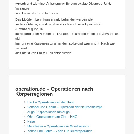
typisch und wichtiger Anhaltspunkt für eine exakte Diagnose. Und:
Vorrangig
sind Frauen hiervon betroffen.
Das Lipödem kann konservativ behandelt werden wie
andere Ödeme, zusätzlich bietet sich auch eine Liposuktion
(Fettabsaugung) in
dem betroffenen Bereich an. Dabei ist es umstritten, ob und ab wann es
sich
hier um eine Kassenleistung handeln sollte und wann nicht. Nach wie
vor wird
dies meist von Fall zu Fall entschieden.
operation.de – Operationen nach
Körperregionen
Haut – Operationen an der Haut
Schädel und Gehirn – Operation der Neurochirurgie
Auge – Operationen am Auge
Ohr – Operationen am Ohr – HNO
Nase
Mundhöhle – Operationen im Mundbereich
Zähne und Kiefer – Zahn OP, Kieferoperation