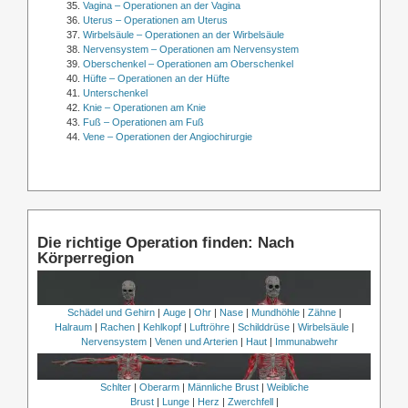
Vagina – Operationen an der Vagina
Uterus – Operationen am Uterus
Wirbelsäule – Operationen an der Wirbelsäule
Nervensystem – Operationen am Nervensystem
Oberschenkel – Operationen am Oberschenkel
Hüfte – Operationen an der Hüfte
Unterschenkel
Knie – Operationen am Knie
Fuß – Operationen am Fuß
Vene – Operationen der Angiochirurgie
Die richtige Operation finden: Nach
Körperregion
Schädel und Gehirn
|
Auge
|
Ohr
|
Nase
|
Mundhöhle
|
Zähne
|
Halraum
|
Rachen
|
Kehlkopf
|
Luftröhre
|
Schilddrüse
|
Wirbelsäule
|
Nervensystem
|
Venen und Arterien
|
Haut
|
Immunabwehr
Schlter
|
Oberarm
|
Männliche Brust
|
Weibliche
Brust
|
Lunge
|
Herz
|
Zwerchfell
|