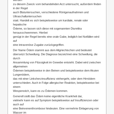
zu diesem Zweck vom behandelnden Arzt untersucht, außerdem finden
in der Regel
auch Blutuntersuchen, verschiedene Röntgenaufnahmen und
Ultraschalluntersuchen
statt. Handelt es sich beispielsweise um kardiale, renale oder
hepatische
Ödeme, so lassen sich diese mit sogenannten Diuretika
herausschwemmen. Hierbei
genügt in der Regel bereits eine orale Gabe, lediglich bei Notfällen wird
auf
eine intravenöse Zugabe zurückgegriffen.
Der Name Ödem stammt aus dem Altgriechischen und bedeutet
übersetzt Schwellung. Die Diagnose bezeichnet eine Schwellung, die
durch
Ansammlung von Flüssigkeit im Gewebe entsteht. Dabei wird zwischen
allgemeinen
Ödemen beispielsweise in den Beinen und beispielsweise dem Akuten
Lungenödem,
das mit einer Linksherzinsuffizienz einhergeht, oder dem Hirnödem
unterschieden. Auch in Folge allergischer Reaktion, beispielsweise bei
einem
Wespenstich, kann es zu Ödemen kommen.
Generell stellt das Ödem keine eigentliche Krankheit dar,
vielmehr kann es auf Symptom beispielsweise auf Insuffizienzen oder
auch auf
eine Beinvenenthrombose hindeuten. Eine vermehrte Einlagerung von
Wasser im