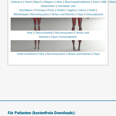
Unterarm
|
Hand
|
Bauch
|
Magen
|
Leber
|
Bauchspeicheldrüse
|
Darm
|
Milz
|
Nier
Nebenniere
|
Harnleiter und
Harnblase
|
Prostata
|
Penis
|
Hoden
|
Vagina
|
Uterus
|
Hüfte
|
Wirbelsäule
|
Nervensystem
|
Venen und Arterien
|
Haut
|
Immunabwehr
Knie
|
Oberschenkel
|
Nervensystem
|
Venen und
Arterien
|
Haut
|
Immunabwehr
Unterschenkel
|
Füße
|
Nervensystem
|
Venen und Arterien
|
Haut
Für Patienten (kostenfreie Downloads):