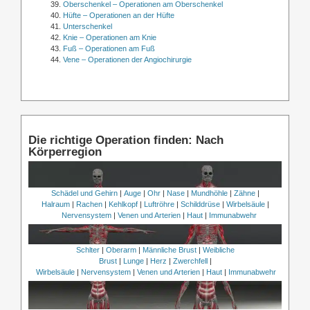
Oberschenkel – Operationen am Oberschenkel
Hüfte – Operationen an der Hüfte
Unterschenkel
Knie – Operationen am Knie
Fuß – Operationen am Fuß
Vene – Operationen der Angiochirurgie
Die richtige Operation finden: Nach
Körperregion
Schädel und Gehirn
|
Auge
|
Ohr
|
Nase
|
Mundhöhle
|
Zähne
|
Halraum
|
Rachen
|
Kehlkopf
|
Luftröhre
|
Schilddrüse
|
Wirbelsäule
|
Nervensystem
|
Venen und Arterien
|
Haut
|
Immunabwehr
Schlter
|
Oberarm
|
Männliche Brust
|
Weibliche
Brust
|
Lunge
|
Herz
|
Zwerchfell
|
Wirbelsäule
|
Nervensystem
|
Venen und Arterien
|
Haut
|
Immunabwehr