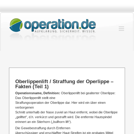
Zum
Inhalt
springen
Oberlippenlift / Straffung der Operlippe –
Fakten (Teil 1)
Operationsname, Definition:
Oberlippenlift bei gealterter Oberlippe:
Das Oberlippenlift stellt eine
Straffungsoperation der Oberlippe dar. Hier wird ein über einen
verborgenen
Schnitt unterhalb der Nase zuviel an Haut entfernt, wobei die Oberlippe
„geliftet“, d.h. verkürzt und gestrafft wird. Die entfernte Hautspindel
erinnert an ein Stierhorn („bullhorn lift“).
Die Gewebestraffung durch Entfernen
überschüssiger und erschlaffter Haut-Streifen ist ein probates Mittel