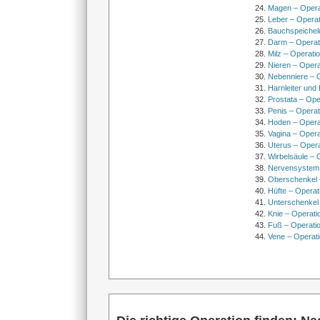
Magen – Oper
Leber – Operat
Bauchspeichel
Darm – Opera
Milz – Operati
Nieren – Opera
Nebenniere – 
Harnleiter und
Prostata – Ope
Penis – Opera
Hoden – Opera
Vagina – Opera
Uterus – Oper
Wirbelsäule – 
Nervensystem
Oberschenkel 
Hüfte – Operat
Unterschenkel
Knie – Operati
Fuß – Operati
Vene – Operati