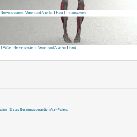
|
Nervensystem
|
Venen und Arterien
|
Haut
|
Immunabwehr
l
|
Füße
|
Nervensystem
|
Venen und Arterien
|
Haut
tion |
Erstes Beratungsgespräch Arzt-Patient
t