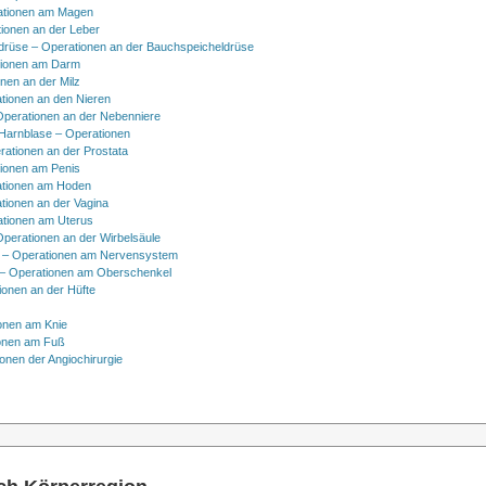
ationen am Magen
ionen an der Leber
drüse – Operationen an der Bauchspeicheldrüse
tionen am Darm
onen an der Milz
tionen an den Nieren
Operationen an der Nebenniere
 Harnblase – Operationen
rationen an der Prostata
tionen am Penis
tionen am Hoden
tionen an der Vagina
ationen am Uterus
Operationen an der Wirbelsäule
 – Operationen am Nervensystem
– Operationen am Oberschenkel
ionen an der Hüfte
onen am Knie
onen am Fuß
onen der Angiochirurgie