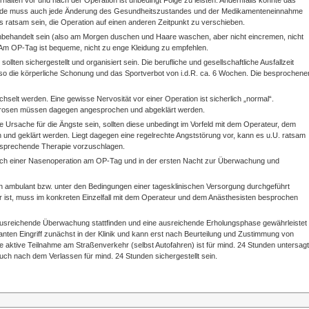
alten vor und nach der Operation ist unbedingt Folge zu leisten. Andernfalls könnte das
runde muss auch jede Änderung des Gesundheitszustandes und der Medikamenteneinnahme
 ratsam sein, die Operation auf einen anderen Zeitpunkt zu verschieben.
nbehandelt sein (also am Morgen duschen und Haare waschen, aber nicht eincremen, nicht
Am OP-Tag ist bequeme, nicht zu enge Kleidung zu empfehlen.
ten sichergestellt und organisiert sein. Die berufliche und gesellschaftliche Ausfallzeit
nso die körperliche Schonung und das Sportverbot von i.d.R. ca. 6 Wochen. Die besprochene
echselt werden. Eine gewisse Nervosität vor einer Operation ist sicherlich „normal“.
eurosen müssen dagegen angesprochen und abgeklärt werden.
e Ursache für die Ängste sein, sollten diese unbedingt im Vorfeld mit dem Operateur, dem
und geklärt werden. Liegt dagegen eine regelrechte Angststörung vor, kann es u.U. ratsam
entsprechende Therapie vorzuschlagen.
 nach einer Nasenoperation am OP-Tag und in der ersten Nacht zur Überwachung und
 ambulant bzw. unter den Bedingungen einer tagesklinischen Versorgung durchgeführt
ar ist, muss im konkreten Einzelfall mit dem Operateur und dem Anästhesisten besprochen
ausreichende Überwachung stattfinden und eine ausreichende Erholungsphase gewährleistet
anten Eingriff zunächst in der Klinik und kann erst nach Beurteilung und Zustimmung von
 aktive Teilnahme am Straßenverkehr (selbst Autofahren) ist für mind. 24 Stunden untersagt
ch nach dem Verlassen für mind. 24 Stunden sichergestellt sein.