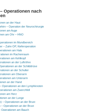
 – Operationen nach
nen
onen an der Haut
hirn – Operation der Neurochirurgie
ionen am Auge
onen am Ohr – HNO
perationen im Mundbereich
er – Zahn OP, Kieferoperation
erationen am Hals
ationen im Rachenraum
rationen am Kehlkopf
erationen an der Luftröhre
Operationen an der Schilddrüse
rationen an der Schulter
erationen am Oberarm
erationen am Unterarm
ionen an der Hand
 Operationen an den Lymphknoten
perationen am Zwerchfell
ionen am Herz
tionen an der Lunge
h) – Operationen an der Brust
) – Operationen an der Brust
 Operationen am Bauch