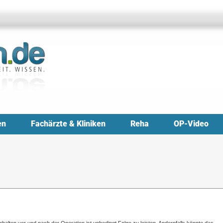
en
Fachärzte & Kliniken
Reha
OP-Video