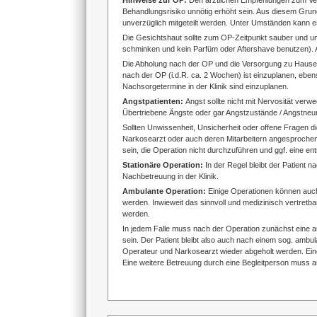
Hinweise zur OP:
Den ärztlichen Empfehlungen zum Verh
Behandlungsrisiko unnötig erhöht sein. Aus diesem G
unverzüglich mitgeteilt werden. Unter Umständen kann es
Die Gesichtshaut sollte zum OP-Zeitpunkt sauber und u
schminken und kein Parfüm oder Aftershave benutzen). 
Die Abholung nach der OP und die Versorgung zu Hause soll
nach der OP (i.d.R. ca. 2 Wochen) ist einzuplanen, ebe
Nachsorgetermine in der Klinik sind einzuplanen.
Angstpatienten:
Angst sollte nicht mit Nervosität verw
Übertriebene Ängste oder gar Angstzustände / Angstn
Sollten Unwissenheit, Unsicherheit oder offene Fragen di
Narkosearzt oder auch deren Mitarbeitern angesprochen 
sein, die Operation nicht durchzuführen und ggf. eine 
Stationäre Operation:
In der Regel bleibt der Patient
Nachbetreuung in der Klinik.
Ambulante Operation:
Einige Operationen können auch
werden. Inwieweit das sinnvoll und medizinisch vertretb
werden.
In jedem Falle muss nach der Operation zunächst eine 
sein. Der Patient bleibt also auch nach einem sog. ambul
Operateur und Narkosearzt wieder abgeholt werden. Eine
Eine weitere Betreuung durch eine Begleitperson muss au