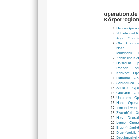
operation.de
Körperregio
Haut – Operati
Schädel und Ge
Auge – Operat
Ohr – Operati
Nase
Mundhöhle – O
Zähne und Kief
Halsraum – Op
Rachen – Oper
Kehlkopf – Ope
Luftröhre – Op
Schilddrüse – 
Schulter – Ope
Oberarm – Op
Unterarm – Op
Hand – Operat
Immunabwehr –
Zwerchfell – O
Herz – Operat
Lunge – Opera
Brust (männlic
Brust (weiblich
Bauchmuskel –