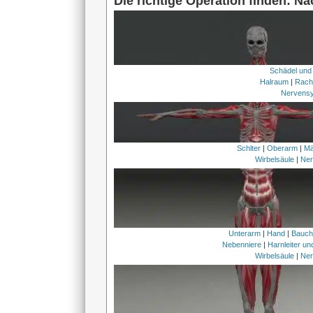
Die richtige Operation finden: N
Schädel und
Halraum
|
Rach
Nervens
Schlter
|
Oberarm
|
Mä
Wirbelsäule
|
Ner
Unterarm
|
Hand
|
Bauc
Nebenniere
|
Harnleiter u
Wirbelsäule
|
Ner