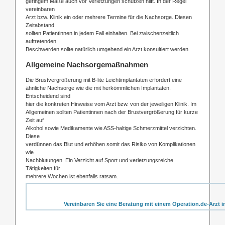
geringem Maße auch vor Verletzungen schützen hilft. In der Regel
vereinbaren
Arzt bzw. Klinik ein oder mehrere Termine für die Nachsorge. Diesen
Zeitabstand
sollten Patientinnen in jedem Fall einhalten. Bei zwischenzeitlich
auftretenden
Beschwerden sollte natürlich umgehend ein Arzt konsultiert werden.
Allgemeine Nachsorgemaßnahmen
Die Brustvergrößerung mit B-lite Leichtimplantaten erfordert eine
ähnliche Nachsorge wie die mit herkömmlichen Implantaten.
Entscheidend sind
hier die konkreten Hinweise vom Arzt bzw. von der jeweiligen Klinik. Im
Allgemeinen sollten Patientinnen nach der Brustvergrößerung für kurze
Zeit auf
Alkohol sowie Medikamente wie ASS-haltige Schmerzmittel verzichten.
Diese
verdünnen das Blut und erhöhen somit das Risiko von Komplikationen
wie
Nachblutungen. Ein Verzicht auf Sport und verletzungsreiche
Tätigkeiten für
mehrere Wochen ist ebenfalls ratsam.
Vereinbaren Sie eine Beratung mit einem Operation.de-Arzt i