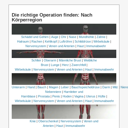
Die richtige Operation finden: Nach
Körperregion
Schädel und Gehirn
|
Auge
|
Ohr
|
Nase
|
Mundhöhle
|
Zähne
|
Halraum
|
Rachen
|
Kehlkopf
|
Luftröhre
|
Schilddrüse
|
Wirbelsäule
|
Nervensystem
|
Venen und Arterien
|
Haut
|
Immunabwehr
Schlter
|
Oberarm
|
Männliche Brust
|
Weibliche
Brust
|
Lunge
|
Herz
|
Zwerchfell
|
Wirbelsäule
|
Nervensystem
|
Venen und Arterien
|
Haut
|
Immunabwehr
Unterarm
|
Hand
|
Bauch
|
Magen
|
Leber
|
Bauchspeicheldrüse
|
Darm
|
Milz
|
Nier
Nebenniere
|
Harnleiter und
Harnblase
|
Prostata
|
Penis
|
Hoden
|
Vagina
|
Uterus
|
Hüfte
|
Wirbelsäule
|
Nervensystem
|
Venen und Arterien
|
Haut
|
Immunabwehr
Knie
|
Oberschenkel
|
Nervensystem
|
Venen und
Arterien
|
Haut
|
Immunabwehr