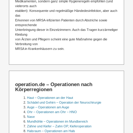
Medikamenten, sondern ganz simple Hygieneregeln empfohlen (und
vielerorts auch
etabliert): Konsequente und regelmäßige Händedesinfektion, aber auch
das
Erkennen von MRSA-infizierten Patienten durch Abstriche sowie
entsprechende
Unterbringung dieser in Einzelzimmern. Auch das Tragen kurzärmeliger
Kleidung
von Ärzten und Pflegern scheint eine gute Maßnahme gegen die
Verbreitung von
MRSA in Krankenhäusern zu sein.
operation.de – Operationen nach
Körperregionen
Haut – Operationen an der Haut
Schädel und Gehirn – Operation der Neurochirurgie
Auge – Operationen am Auge
Ohr – Operationen am Ohr – HNO
Nase
Mundhöhle – Operationen im Mundbereich
Zähne und Kiefer – Zahn OP, Kieferoperation
Halsraum – Operationen am Hals