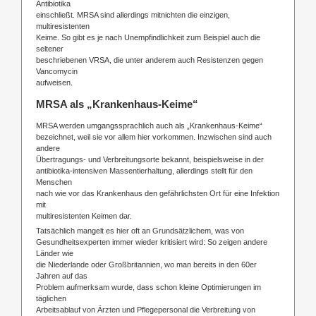
Antibiotika
einschließt. MRSA sind allerdings mitnichten die einzigen,
multiresistenten
Keime. So gibt es je nach Unempfindlichkeit zum Beispiel auch die
seltener
beschriebenen VRSA, die unter anderem auch Resistenzen gegen
Vancomycin
aufweisen.
MRSA als „Krankenhaus-Keime“
MRSA werden umgangssprachlich auch als „Krankenhaus-Keime“
bezeichnet, weil sie vor allem hier vorkommen. Inzwischen sind auch
andere
Übertragungs- und Verbreitungsorte bekannt, beispielsweise in der
antibiotika-intensiven Massentierhaltung, allerdings stellt für den
Menschen
nach wie vor das Krankenhaus den gefährlichsten Ort für eine Infektion
mit
multiresistenten Keimen dar.
Tatsächlich mangelt es hier oft an Grundsätzlichem, was von
Gesundheitsexperten immer wieder kritisiert wird: So zeigen andere
Länder wie
die Niederlande oder Großbritannien, wo man bereits in den 60er
Jahren auf das
Problem aufmerksam wurde, dass schon kleine Optimierungen im
täglichen
Arbeitsablauf von Ärzten und Pflegepersonal die Verbreitung von