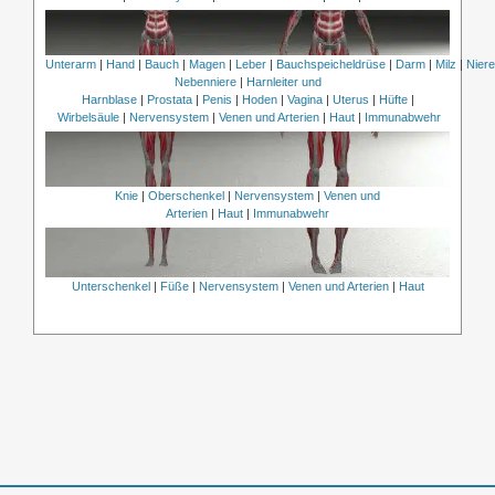
Unterarm
|
Hand
|
Bauch
|
Magen
|
Leber
|
Bauchspeicheldrüse
|
Darm
|
Milz
|
Nier
Nebenniere
|
Harnleiter und
Harnblase
|
Prostata
|
Penis
|
Hoden
|
Vagina
|
Uterus
|
Hüfte
|
Wirbelsäule
|
Nervensystem
|
Venen und Arterien
|
Haut
|
Immunabwehr
Knie
|
Oberschenkel
|
Nervensystem
|
Venen und
Arterien
|
Haut
|
Immunabwehr
Unterschenkel
|
Füße
|
Nervensystem
|
Venen und Arterien
|
Haut