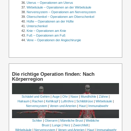
Uterus – Operationen am Uterus
Wirbelsäule – Operationen an der Wirbelsäule
Nervensystem – Operationen am Nervensystem
Oberschenkel – Operationen am Oberschenkel
Hüfte – Operationen an der Hüfte
Unterschenkel
Knie – Operationen am Knie
Fuß – Operationen am Fuß
Vene – Operationen der Angiochirurgie
Die richtige Operation finden: Nach
Körperregion
Schädel und Gehirn
|
Auge
|
Ohr
|
Nase
|
Mundhöhle
|
Zähne
|
Halraum
|
Rachen
|
Kehlkopf
|
Luftröhre
|
Schilddrüse
|
Wirbelsäule
|
Nervensystem
|
Venen und Arterien
|
Haut
|
Immunabwehr
Schlter
|
Oberarm
|
Männliche Brust
|
Weibliche
Brust
|
Lunge
|
Herz
|
Zwerchfell
|
Wirbelsäule
|
Nervensystem
|
Venen und Arterien
|
Haut
|
Immunabwehr