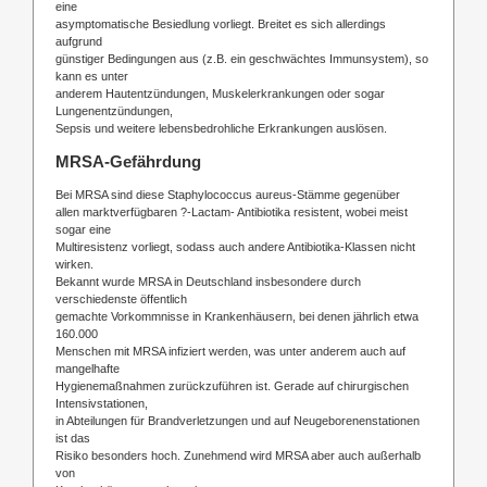
eine
asymptomatische Besiedlung vorliegt. Breitet es sich allerdings
aufgrund
günstiger Bedingungen aus (z.B. ein geschwächtes Immunsystem), so
kann es unter
anderem Hautentzündungen, Muskelerkrankungen oder sogar
Lungenentzündungen,
Sepsis und weitere lebensbedrohliche Erkrankungen auslösen.
MRSA-Gefährdung
Bei MRSA sind diese Staphylococcus aureus-Stämme gegenüber
allen marktverfügbaren ?-Lactam- Antibiotika resistent, wobei meist
sogar eine
Multiresistenz vorliegt, sodass auch andere Antibiotika-Klassen nicht
wirken.
Bekannt wurde MRSA in Deutschland insbesondere durch
verschiedenste öffentlich
gemachte Vorkommnisse in Krankenhäusern, bei denen jährlich etwa
160.000
Menschen mit MRSA infiziert werden, was unter anderem auch auf
mangelhafte
Hygienemaßnahmen zurückzuführen ist. Gerade auf chirurgischen
Intensivstationen,
in Abteilungen für Brandverletzungen und auf Neugeborenenstationen
ist das
Risiko besonders hoch. Zunehmend wird MRSA aber auch außerhalb
von