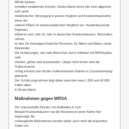
MRSA-Keimen
erheblich eindämmen können. Deutschland nimmt hier trotz allgemein
sehr guter
medizinischer Versorgung in puncto Hygiene und Krankenhauskeime
einen der
unteren Plätze im westeuropäischen Vergleich ein. Hunderttausende
Patienten
infizieren sich Jahr für Jahr in deutschen Krankenhäusern. Besonders
riskant
ist dies für immungeschwächte Personen, für Ältere und Babys sowie
Kleinkinder.
Die Schätzungen, wie viele Menschen durch Infektion mit MRSA jedes
Jahr
sterben, gehen weit auseinander. Längst nicht immer wird die
Todesursache
richtig erkannt und mit den multiresistenten Keimen in Zusammenhang
gebracht.
Der Schätzungsrahmen liegt dabei zwischen etwa 1.500 und 40.000
Fällen allein
in Deutschland.
Maßnahmen gegen MRSA
Der massenhafte Einsatz von Antibiotika in zum
Beispiel Krankenhäusern hat die Resistenzen jener Keime hier
begünstigt. Als
vorbeugende Maßnahmen werden daher auch nicht die präventive
Gabe von