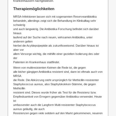
Krankenhäusern nachgewiesen.
Therapiemöglichkeiten
MRSA-Infektionen lassen sich mit sogenannten Reserveantibiotika
behandeln, allerdings zeigt sich die Behandlung im Klinikalltag sehr
schwierig
und auch langwierig. Die Antibiotika-Forschung befindet sich darüber
hinaus
laufend auf der Suche nach neuen, wirksamen Antibiotika, unter
anderem gelten
hierbei die Acyldepsipeptide als zukunftsweisend. Darüber hinaus ist
aber vor
allem Vorsorge wichtig, die mithilfe einer gezielten Isolierung des oder
der
Patienten im Krankenhaus stattfindet.
Wenn von multiresistenten Keimen die Rede ist, die gegen
alle bisher gängigen Antibiotika resistent sind, dann ist oftmals auch von
MRSA
die Rede. Die Abkürzung steht ursprünglich für Methicillin-resistenter
Staphylococcus aureus, also Staphylokokken-Stämme, die gegen
Methicillin
resistent sind. Dieses wurde früher als Test für die Resistenz bzw.
Empfindsamkeit von Erregern gegemüber Antibiotika verwendet. Heute
ist
umfassender auch die Langform Multi-resistenter Staphylococcus
aureus geläufig, die auch
Resistenzen gegen viele seitdem auf den Markt gekommenen, neueren