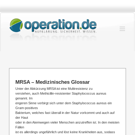
Zum
Inhalt
springen
MRSA – Medizinisches Glossar
Unter der Abkürzung MRSA ist eine Multiresistenz zu
verstehen, auch Methicillin-resistenter Staphylococcus aureus
genannt. Im
engeren Sinne verbirgt sich unter dem Staphylococcus aureus ein
Gram-positives
Bakterium, welches fast überall in der Natur vorkommt und auch auf
der Haut
oder in den Atemwegen vieler Menschen anzutreffen ist. In den meisten
Fällen
ist es allerdings ungefährlich und löst keine Krankheiten aus, sodass