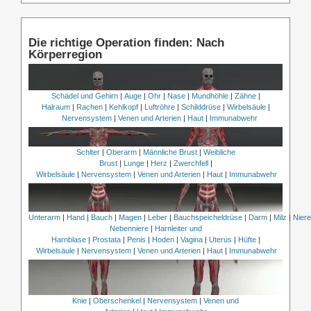
Die richtige Operation finden: Nach
Körperregion
Schädel und Gehirn
|
Auge
|
Ohr
|
Nase
|
Mundhöhle
|
Zähne
|
Halraum
|
Rachen
|
Kehlkopf
|
Luftröhre
|
Schilddrüse
|
Wirbelsäule
|
Nervensystem
|
Venen und Arterien
|
Haut
|
Immunabwehr
Schlter
|
Oberarm
|
Männliche Brust
|
Weibliche
Brust
|
Lunge
|
Herz
|
Zwerchfell
|
Wirbelsäule
|
Nervensystem
|
Venen und Arterien
|
Haut
|
Immunabwehr
Unterarm
|
Hand
|
Bauch
|
Magen
|
Leber
|
Bauchspeicheldrüse
|
Darm
|
Milz
|
Nier
Nebenniere
|
Harnleiter und
Harnblase
|
Prostata
|
Penis
|
Hoden
|
Vagina
|
Uterus
|
Hüfte
|
Wirbelsäule
|
Nervensystem
|
Venen und Arterien
|
Haut
|
Immunabwehr
Knie
|
Oberschenkel
|
Nervensystem
|
Venen und