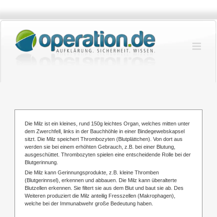
Zum
Inhalt
springen
Die Milz ist ein kleines, rund 150g leichtes Organ, welches mitten unter
dem Zwerchfell, links in der Bauchhöhle in einer Bindegewebskapsel
sitzt. Die Milz speichert Thrombozyten (Blutplättchen). Von dort aus
werden sie bei einem erhöhten Gebrauch, z.B. bei einer Blutung,
ausgeschüttet. Thrombozyten spielen eine entscheidende Rolle bei der
Blutgerinnung.
Die Milz kann Gerinnungsprodukte, z.B. kleine Thromben
(Blutgerinnsel), erkennen und abbauen. Die Milz kann überalterte
Blutzellen erkennen. Sie filtert sie aus dem Blut und baut sie ab. Des
Weiteren produziert die Milz anteilig Fresszellen (Makrophagen),
welche bei der Immunabwehr große Bedeutung haben.