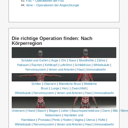
Fuß – Operationen am Fuß
Vene – Operationen der Angiochirurgie
Die richtige Operation finden: Nach
Körperregion
Schädel und Gehirn
|
Auge
|
Ohr
|
Nase
|
Mundhöhle
|
Zähne
|
Halraum
|
Rachen
|
Kehlkopf
|
Luftröhre
|
Schilddrüse
|
Wirbelsäule
|
Nervensystem
|
Venen und Arterien
|
Haut
|
Immunabwehr
Schlter
|
Oberarm
|
Männliche Brust
|
Weibliche
Brust
|
Lunge
|
Herz
|
Zwerchfell
|
Wirbelsäule
|
Nervensystem
|
Venen und Arterien
|
Haut
|
Immunabwehr
Unterarm
|
Hand
|
Bauch
|
Magen
|
Leber
|
Bauchspeicheldrüse
|
Darm
|
Milz
|
Nier
Nebenniere
|
Harnleiter und
Harnblase
|
Prostata
|
Penis
|
Hoden
|
Vagina
|
Uterus
|
Hüfte
|
Wirbelsäule
|
Nervensystem
|
Venen und Arterien
|
Haut
|
Immunabwehr