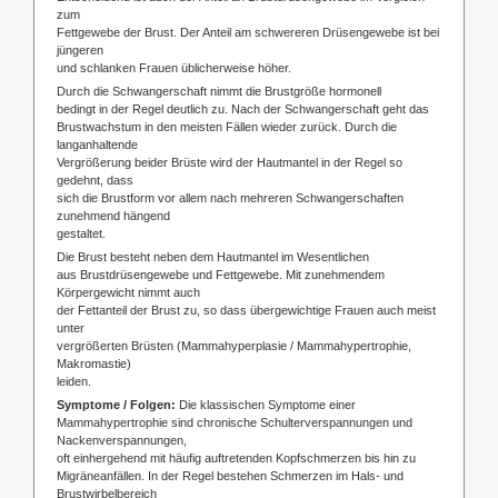
zum
Fettgewebe der Brust. Der Anteil am schwereren Drüsengewebe ist bei
jüngeren
und schlanken Frauen üblicherweise höher.
Durch die Schwangerschaft nimmt die Brustgröße hormonell
bedingt in der Regel deutlich zu. Nach der Schwangerschaft geht das
Brustwachstum in den meisten Fällen wieder zurück. Durch die
langanhaltende
Vergrößerung beider Brüste wird der Hautmantel in der Regel so
gedehnt, dass
sich die Brustform vor allem nach mehreren Schwangerschaften
zunehmend hängend
gestaltet.
Die Brust besteht neben dem Hautmantel im Wesentlichen
aus Brustdrüsengewebe und Fettgewebe. Mit zunehmendem
Körpergewicht nimmt auch
der Fettanteil der Brust zu, so dass übergewichtige Frauen auch meist
unter
vergrößerten Brüsten (Mammahyperplasie / Mammahypertrophie,
Makromastie)
leiden.
Symptome / Folgen:
Die klassischen Symptome einer
Mammahypertrophie sind chronische Schulterverspannungen und
Nackenverspannungen,
oft einhergehend mit häufig auftretenden Kopfschmerzen bis hin zu
Migräneanfällen. In der Regel bestehen Schmerzen im Hals- und
Brustwirbelbereich