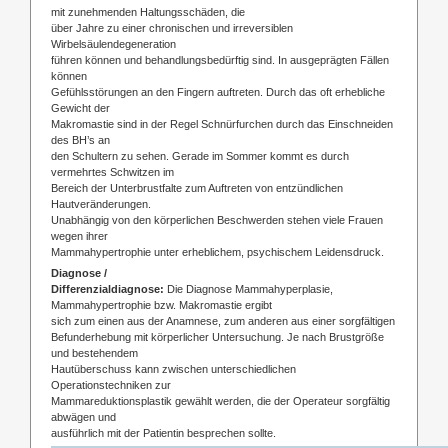
mit zunehmenden Haltungsschäden, die
über Jahre zu einer chronischen und irreversiblen
Wirbelsäulendegeneration
führen können und behandlungsbedürftig sind. In ausgeprägten Fällen
können
Gefühlsstörungen an den Fingern auftreten. Durch das oft erhebliche
Gewicht der
Makromastie sind in der Regel Schnürfurchen durch das Einschneiden
des BH’s an
den Schultern zu sehen. Gerade im Sommer kommt es durch
vermehrtes Schwitzen im
Bereich der Unterbrustfalte zum Auftreten von entzündlichen
Hautveränderungen.
Unabhängig von den körperlichen Beschwerden stehen viele Frauen
wegen ihrer
Mammahypertrophie unter erheblichem, psychischem Leidensdruck.
Diagnose /
Differenzialdiagnose:
Die Diagnose Mammahyperplasie,
Mammahypertrophie bzw. Makromastie ergibt
sich zum einen aus der Anamnese, zum anderen aus einer sorgfältigen
Befunderhebung mit körperlicher Untersuchung. Je nach Brustgröße
und bestehendem
Hautüberschuss kann zwischen unterschiedlichen
Operationstechniken zur
Mammareduktionsplastik gewählt werden, die der Operateur sorgfältig
abwägen und
ausführlich mit der Patientin besprechen sollte.