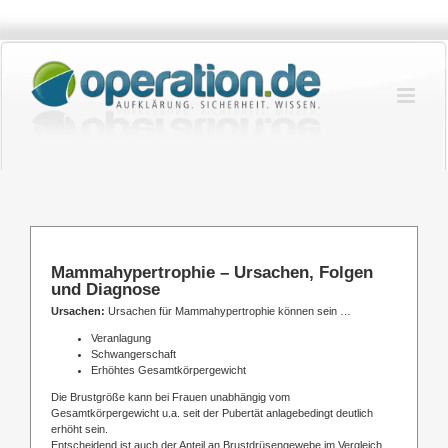
Zum
Inhalt
springen
Mammahypertrophie – Ursachen, Folgen
und Diagnose
Ursachen:
Ursachen für Mammahypertrophie können sein …
Veranlagung
Schwangerschaft
Erhöhtes Gesamtkörpergewicht
Die Brustgröße kann bei Frauen unabhängig vom
Gesamtkörpergewicht u.a. seit der Pubertät anlagebedingt deutlich
erhöht sein.
Entscheidend ist auch der Anteil an Brustdrüsengewebe im Vergleich