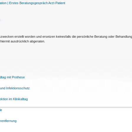
tion |
Erstes Beratungsgespräch Arzt-Patient
t
nszwecken erstellt worden und ersetzen keinesfalls die persönliche Beratung oder Behandlu
hiermit ausdrücklich abgeraten.
ltag mit Prothese
und Infektionsschutz
tion im Klinikalltag
le
arentfernung