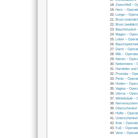
Zwerchfell – O
Herz – Operat
Lunge – Opera
Brust (männlic
Brust (weiblich
Bauchmuskel –
Magen – Oper
Leber – Operat
Bauchspeichel
Darm – Opera
Milz – Operati
Nieren – Opera
Nebenniere – 
Harnleiter und
Prostata – Ope
Penis – Opera
Hoden – Opera
Vagina – Opera
Uterus – Oper
Wirbelsäule – 
Nervensystem
Oberschenkel 
Hüfte – Operat
Unterschenkel
Knie – Operati
Fuß – Operati
Vene – Operati