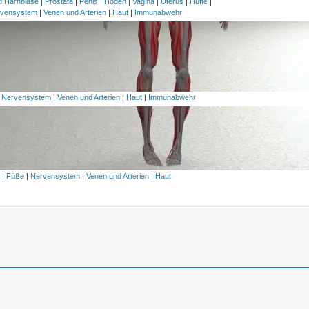
nd Harnblase
|
Prostata
|
Penis
|
Hoden
|
Vagina
|
Uterus
|
Hüfte
|
vensystem
|
Venen und Arterien
|
Haut
|
Immunabwehr
|
Nervensystem
|
Venen und Arterien
|
Haut
|
Immunabwehr
l
|
Füße
|
Nervensystem
|
Venen und Arterien
|
Haut