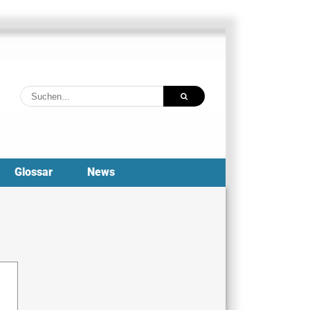
Suche
nach:
Glossar
News