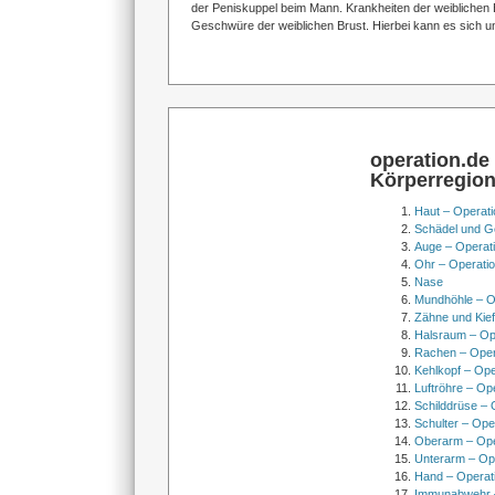
der Peniskuppel beim Mann. Krankheiten der weiblichen 
Geschwüre der weiblichen Brust. Hierbei kann es sich 
operation.de
Körperregio
Haut – Operati
Schädel und Ge
Auge – Operat
Ohr – Operati
Nase
Mundhöhle – O
Zähne und Kief
Halsraum – Op
Rachen – Oper
Kehlkopf – Ope
Luftröhre – Op
Schilddrüse – 
Schulter – Ope
Oberarm – Op
Unterarm – Op
Hand – Operat
Immunabwehr –