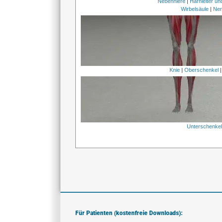
Nebenniere
|
Harnleiter u
Wirbelsäule
|
Ner
Knie
|
Oberschenkel
Unterschenke
Für Patienten (kostenfreie Downloads):