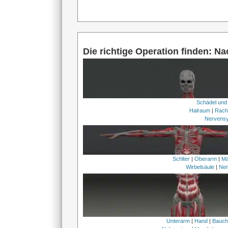
Die richtige Operation finden: N
Schädel und
Halraum
|
Rach
Nervens
Schlter
|
Oberarm
|
Mä
Wirbelsäule
|
Ner
Unterarm
|
Hand
|
Bauc