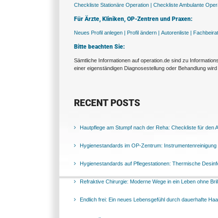
Checkliste Stationäre Operation |
Checkliste Ambulante Opera
Für Ärzte, Kliniken, OP-Zentren und Praxen:
Neues Profil anlegen |
Profil ändern |
Autorenliste |
Fachbeira
Bitte beachten Sie:
Sämtliche Informationen auf operation.de sind zu Informatio
einer eigenständigen Diagnosestellung oder Behandlung wird 
RECENT POSTS
Hautpflege am Stumpf nach der Reha: Checkliste für den Al
Hygienestandards im OP-Zentrum: Instrumentenreinigung 
Hygienestandards auf Pflegestationen: Thermische Desinfek
Refraktive Chirurgie: Moderne Wege in ein Leben ohne Bril
Endlich frei: Ein neues Lebensgefühl durch dauerhafte Ha