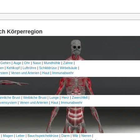
ach Körperregion
 Gehirn
|
Auge
|
Ohr
|
Nase
|
Mundhöhle
|
Zähne
|
en
|
Kehlkopf
|
Luftröhre
|
Schilddrüse
|
Wirbelsäule
|
ystem
|
Venen und Arterien
|
Haut
|
Immunabwehr
nnliche Brust
|
Weibliche Brust
|
Lunge
|
Herz
|
Zwerchfell
|
vensystem
|
Venen und Arterien
|
Haut
|
Immunabwehr
h
|
Magen
|
Leber
|
Bauchspeicheldrüse
|
Darm
|
Milz
|
Nieren
|