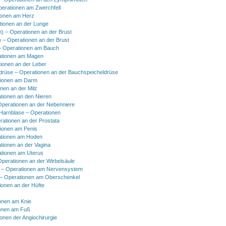
perationen am Zwerchfell
ionen am Herz
tionen an der Lunge
h) – Operationen an der Brust
) – Operationen an der Brust
 Operationen am Bauch
ationen am Magen
ionen an der Leber
drüse – Operationen an der Bauchspeicheldrüse
tionen am Darm
onen an der Milz
tionen an den Nieren
Operationen an der Nebenniere
 Harnblase – Operationen
rationen an der Prostata
tionen am Penis
tionen am Hoden
tionen an der Vagina
ationen am Uterus
Operationen an der Wirbelsäule
 – Operationen am Nervensystem
– Operationen am Oberschenkel
ionen an der Hüfte
onen am Knie
onen am Fuß
onen der Angiochirurgie