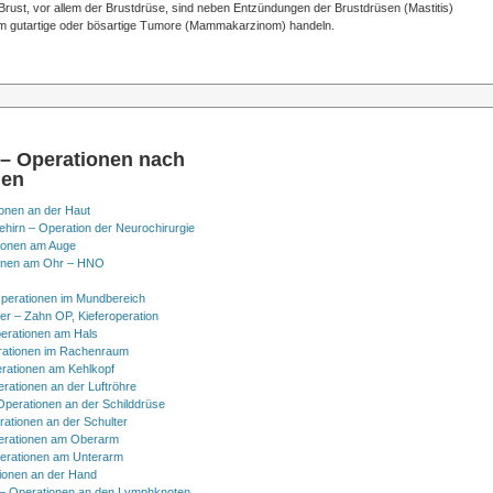
Brust, vor allem der Brustdrüse, sind neben Entzündungen der Brustdrüsen (Mastitis)
um gutartige oder bösartige Tumore (Mammakarzinom) handeln.
 – Operationen nach
nen
onen an der Haut
hirn – Operation der Neurochirurgie
ionen am Auge
onen am Ohr – HNO
perationen im Mundbereich
er – Zahn OP, Kieferoperation
erationen am Hals
ationen im Rachenraum
rationen am Kehlkopf
erationen an der Luftröhre
Operationen an der Schilddrüse
rationen an der Schulter
erationen am Oberarm
erationen am Unterarm
ionen an der Hand
 Operationen an den Lymphknoten