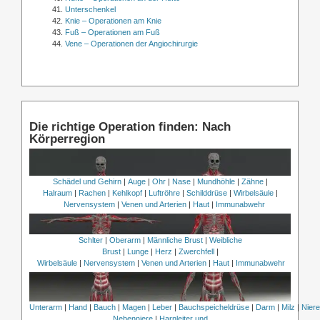
Unterschenkel
Knie – Operationen am Knie
Fuß – Operationen am Fuß
Vene – Operationen der Angiochirurgie
Die richtige Operation finden: Nach
Körperregion
Schädel und Gehirn
|
Auge
|
Ohr
|
Nase
|
Mundhöhle
|
Zähne
|
Halraum
|
Rachen
|
Kehlkopf
|
Luftröhre
|
Schilddrüse
|
Wirbelsäule
|
Nervensystem
|
Venen und Arterien
|
Haut
|
Immunabwehr
Schlter
|
Oberarm
|
Männliche Brust
|
Weibliche
Brust
|
Lunge
|
Herz
|
Zwerchfell
|
Wirbelsäule
|
Nervensystem
|
Venen und Arterien
|
Haut
|
Immunabwehr
Unterarm
|
Hand
|
Bauch
|
Magen
|
Leber
|
Bauchspeicheldrüse
|
Darm
|
Milz
|
Nier
Nebenniere
|
Harnleiter und