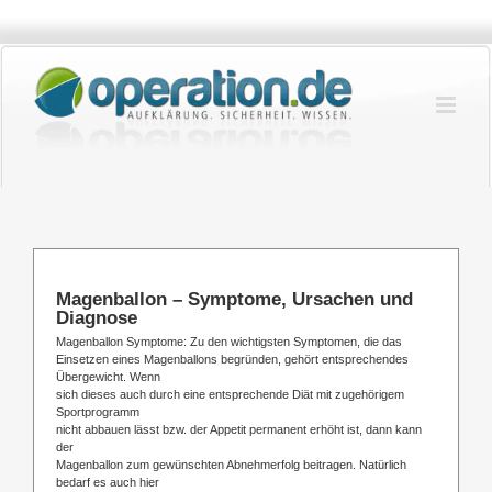
Zum
Inhalt
springen
Magenballon – Symptome, Ursachen und
Diagnose
Magenballon Symptome: Zu den wichtigsten Symptomen, die das
Einsetzen eines Magenballons begründen, gehört entsprechendes
Übergewicht. Wenn
sich dieses auch durch eine entsprechende Diät mit zugehörigem
Sportprogramm
nicht abbauen lässt bzw. der Appetit permanent erhöht ist, dann kann
der
Magenballon zum gewünschten Abnehmerfolg beitragen. Natürlich
bedarf es auch hier