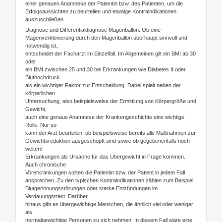
einer genauen Anamnese der Patientin bzw. des Patienten, um die
Erfolgsaussichten zu beurteilen und etwaige Kontraindikationen
auszuschließen.
Diagnose und Differentialdiagnose Magenballon: Ob eine
Magenverkleinerung durch den Magenballon überhaupt sinnvoll und
notwendig ist,
entscheidet der Facharzt im Einzelfall. Im Allgemeinen gilt ein BMI ab 30
oder
ein BMI zwischen 25 und 30 bei Erkrankungen wie Diabetes II oder
Bluthochdruck
als ein wichtiger Faktor zur Entscheidung. Dabei spielt neben der
körperlichen
Untersuchung, also beispielsweise der Ermittlung von Körpergröße und
Gewicht,
auch eine genaue Anamnese der Krankengeschichte eine wichtige
Rolle. Nur so
kann der Arzt beurteilen, ob beispielsweise bereits alle Maßnahmen zur
Gewichtsreduktion ausgeschöpft sind sowie ob gegebenenfalls noch
weitere
Erkrankungen als Ursache für das Übergewicht in Frage kommen.
Auch chronische
Vorerkrankungen sollten die Patientin bzw. der Patient in jedem Fall
ansprechen. Zu den typischen Kontraindikationen zählen zum Beispiel
Blutgerinnungsstörungen oder starke Entzündungen im
Verdauungstrakt. Darüber
hinaus gibt es übergewichtige Menschen, die ähnlich viel oder weniger
als
normalgewichtige Personen zu sich nehmen. In diesem Fall wäre eine