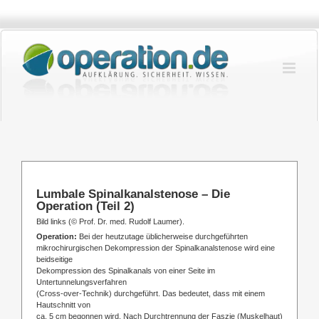
Zum
Inhalt
springen
Lumbale Spinalkanalstenose – Die
Operation (Teil 2)
Bild links (
©
Prof. Dr. med. Rudolf Laumer).
Operation:
Bei der heutzutage üblicherweise durchgeführten
mikrochirurgischen Dekompression der Spinalkanalstenose wird eine
beidseitige
Dekompression des Spinalkanals von einer Seite im
Untertunnelungsverfahren
(Cross-over-Technik) durchgeführt. Das bedeutet, dass mit einem
Hautschnitt von
ca. 5 cm begonnen wird. Nach Durchtrennung der Faszie (Muskelhaut)