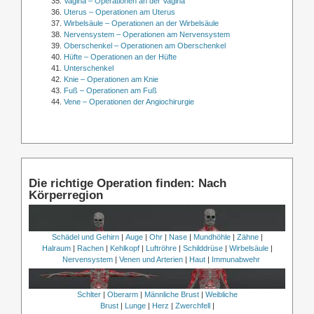
Vagina – Operationen an der Vagina
Uterus – Operationen am Uterus
Wirbelsäule – Operationen an der Wirbelsäule
Nervensystem – Operationen am Nervensystem
Oberschenkel – Operationen am Oberschenkel
Hüfte – Operationen an der Hüfte
Unterschenkel
Knie – Operationen am Knie
Fuß – Operationen am Fuß
Vene – Operationen der Angiochirurgie
Die richtige Operation finden: Nach
Körperregion
Schädel und Gehirn
|
Auge
|
Ohr
|
Nase
|
Mundhöhle
|
Zähne
|
Halraum
|
Rachen
|
Kehlkopf
|
Luftröhre
|
Schilddrüse
|
Wirbelsäule
|
Nervensystem
|
Venen und Arterien
|
Haut
|
Immunabwehr
Schlter
|
Oberarm
|
Männliche Brust
|
Weibliche
Brust
|
Lunge
|
Herz
|
Zwerchfell
|