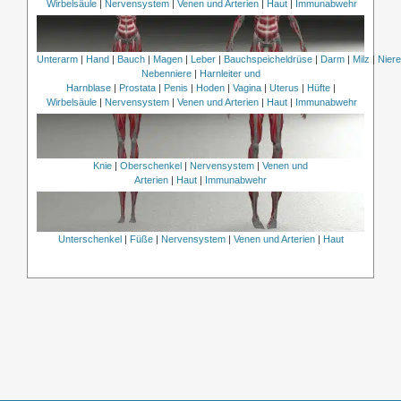
Wirbelsäule
|
Nervensystem
|
Venen und Arterien
|
Haut
|
Immunabwehr
Unterarm
|
Hand
|
Bauch
|
Magen
|
Leber
|
Bauchspeicheldrüse
|
Darm
|
Milz
|
Nier
Nebenniere
|
Harnleiter und
Harnblase
|
Prostata
|
Penis
|
Hoden
|
Vagina
|
Uterus
|
Hüfte
|
Wirbelsäule
|
Nervensystem
|
Venen und Arterien
|
Haut
|
Immunabwehr
Knie
|
Oberschenkel
|
Nervensystem
|
Venen und
Arterien
|
Haut
|
Immunabwehr
Unterschenkel
|
Füße
|
Nervensystem
|
Venen und Arterien
|
Haut