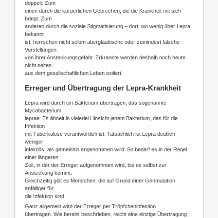
doppelt: Zum
einen durch die körperlichen Gebrechen, die die Krankheit mit sich
bringt. Zum
anderen durch die soziale Stigmatisierung – dort, wo wenig über Lepra
bekannt
ist, herrschen nicht selten abergläubische oder zumindest falsche
Vorstellungen
von ihrer Ansteckungsgefahr. Erkrankte werden deshalb noch heute
nicht selten
aus dem gesellschaftlichen Leben isoliert.
Erreger und Übertragung der Lepra-Krankheit
Lepra wird durch ein Bakterium übertragen, das sogenannte
Mycobacterium
leprae. Es ähnelt in vielerlei Hinsicht jenem Bakterium, das für die
Infektion
mit Tuberkulose verantwortlich ist. Tatsächlich ist Lepra deutlich
weniger
infektiös, als gemeinhin angenommen wird. So bedarf es in der Regel
einer längeren
Zeit, in der der Erreger aufgenommen wird, bis es selbst zur
Ansteckung kommt.
Gleichzeitig gibt es Menschen, die auf Grund einer Genmutation
anfälliger für
die Infektion sind.
Ganz allgemein wird der Erreger per Tröpfcheninfektion
übertragen. Wie bereits beschrieben, reicht eine einzige Übertragung