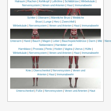
Halraum
|
Rachen
|
Kehlkopf
|
Luftröhre
|
Schilddrüse
|
Wirbelsäule
|
Nervensystem
|
Venen und Arterien
|
Haut
|
Immunabwehr
Schlter
|
Oberarm
|
Männliche Brust
|
Weibliche
Brust
|
Lunge
|
Herz
|
Zwerchfell
|
Wirbelsäule
|
Nervensystem
|
Venen und Arterien
|
Haut
|
Immunabwehr
Unterarm
|
Hand
|
Bauch
|
Magen
|
Leber
|
Bauchspeicheldrüse
|
Darm
|
Milz
|
Nier
Nebenniere
|
Harnleiter und
Harnblase
|
Prostata
|
Penis
|
Hoden
|
Vagina
|
Uterus
|
Hüfte
|
Wirbelsäule
|
Nervensystem
|
Venen und Arterien
|
Haut
|
Immunabwehr
Knie
|
Oberschenkel
|
Nervensystem
|
Venen und
Arterien
|
Haut
|
Immunabwehr
Unterschenkel
|
Füße
|
Nervensystem
|
Venen und Arterien
|
Haut