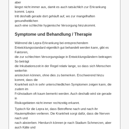
aber
längst nicht immer aus, damit es auch tatsächlich zur Erkrankung
kommt. Lepra
tritt deshalb gerade dort gehäuft auf, wo zur mangelhaften
gesundheitlichen
auch eine schlechte hygienische Versorgung hinzukommt.
Symptome und Behandlung / Therapie
Während die Lepra-Erkrankung bei entsprechendem
Entwicklungsstandard eigentlich gut behandelt werden kann, gibt es
Faktoren,
die zur schlechten Versorgungslage in Entwicklungsländern beitragen:
So beträgt
die Inkubationszeit in der Regel relativ lange, so dass sich Menschen
weiterhin
anstecken können, ohne dies zu bemerken. Erschwerend hinzu
kommt, dass die
Krankheit sich in sehr unterschiedlichen Symptomen zeigen kann, die
zudem im
Frühstadium oft kaum bemerkt werden. Auch deshalb wird sie gerade
in
Risikogebieten nicht immer rechtzeitig erkannt.
Typisch für die Lepra ist, dass Betroffene nach und nach ihr
Hautempfinden verlieren. Die Krankheit sorgt dafür, dass die Nerven
nach und
nach absterben. Hierdurch können je nach Stadium Schmerzen, aber
auch Kälte und