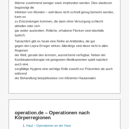
Wärme zunehmend weniger stark empfunden werden. Dies wiederum
begünstigt die
Infektion von Wunden – weil diese nicht schnell genug bemerkt werden,
kann es
zu Entzündungen kommen, die dann ohne Versorgung schlecht
abheilen oder sich
gar weiter ausbreiten. Rötliche, erhabene Flecken sind ebenfalls
typisch.
Tatsächlich gibt es heute eine Reihe an Antibiotika, die gut
gegen den Lepra-Erreger wirken. Allerdings sind diese nicht in allen
Regionen
der Welt, gerade den ärmsten, ausreichend verfügbar. Neben der
Kombinationstherapie mit geeigneten Medikamenten spielt natürlich
auch eine
sorgfältige Hygiene eine wichtige Rolle sowohl zur Prävention als auch
während
der Behandlung beispielsweise von infizierten Hautarealen.
operation.de – Operationen nach
Körperregionen
Haut – Operationen an der Haut