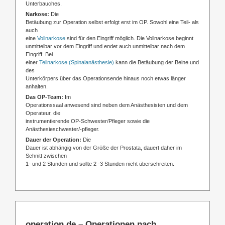
Unterbauches.
Narkose:
Die
Betäubung zur Operation selbst erfolgt erst im OP. Sowohl eine Teil- als
auch
eine
Vollnarkose
sind für den Eingriff möglich. Die Vollnarkose beginnt
unmittelbar vor dem Eingriff und endet auch unmittelbar nach dem
Eingriff. Bei
einer
Teilnarkose (Spinalanästhesie)
kann die Betäubung der Beine und
des
Unterkörpers über das Operationsende hinaus noch etwas länger
anhalten.
Das OP-Team:
Im
Operationssaal anwesend sind neben dem Anästhesisten und dem
Operateur, die
instrumentierende OP-Schwester/Pfleger sowie die
Anästhesieschwester/-pfleger.
Dauer der Operation:
Die
Dauer ist abhängig von der Größe der Prostata, dauert daher im
Schnitt zwischen
1- und 2 Stunden und sollte 2 -3 Stunden nicht überschreiten.
operation.de – Operationen nach