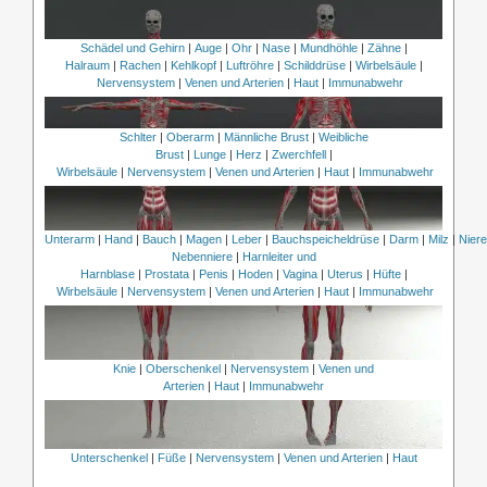
Schädel und Gehirn
|
Auge
|
Ohr
|
Nase
|
Mundhöhle
|
Zähne
|
Halraum
|
Rachen
|
Kehlkopf
|
Luftröhre
|
Schilddrüse
|
Wirbelsäule
|
Nervensystem
|
Venen und Arterien
|
Haut
|
Immunabwehr
Schlter
|
Oberarm
|
Männliche Brust
|
Weibliche
Brust
|
Lunge
|
Herz
|
Zwerchfell
|
Wirbelsäule
|
Nervensystem
|
Venen und Arterien
|
Haut
|
Immunabwehr
Unterarm
|
Hand
|
Bauch
|
Magen
|
Leber
|
Bauchspeicheldrüse
|
Darm
|
Milz
|
Nier
Nebenniere
|
Harnleiter und
Harnblase
|
Prostata
|
Penis
|
Hoden
|
Vagina
|
Uterus
|
Hüfte
|
Wirbelsäule
|
Nervensystem
|
Venen und Arterien
|
Haut
|
Immunabwehr
Knie
|
Oberschenkel
|
Nervensystem
|
Venen und
Arterien
|
Haut
|
Immunabwehr
Unterschenkel
|
Füße
|
Nervensystem
|
Venen und Arterien
|
Haut