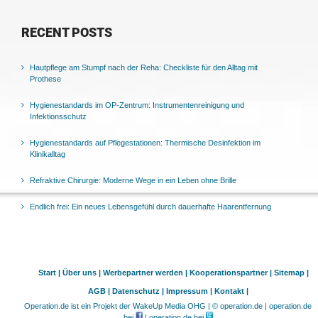
RECENT POSTS
Hautpflege am Stumpf nach der Reha: Checkliste für den Alltag mit
Prothese
Hygienestandards im OP-Zentrum: Instrumentenreinigung und
Infektionsschutz
Hygienestandards auf Pflegestationen: Thermische Desinfektion im
Klinikalltag
Refraktive Chirurgie: Moderne Wege in ein Leben ohne Brille
Endlich frei: Ein neues Lebensgefühl durch dauerhafte Haarentfernung
Start |
Über uns |
Werbepartner werden |
Kooperationspartner |
Sitemap |
AGB |
Datenschutz |
Impressum |
Kontakt |
Operation.de ist ein Projekt der WakeUp Media OHG | © operation.de | operation.de
bei
| operation.de bei