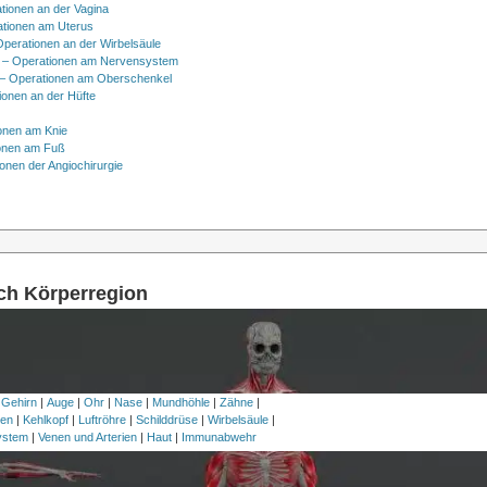
tionen an der Vagina
ationen am Uterus
Operationen an der Wirbelsäule
 – Operationen am Nervensystem
– Operationen am Oberschenkel
ionen an der Hüfte
onen am Knie
onen am Fuß
onen der Angiochirurgie
ach Körperregion
 Gehirn
|
Auge
|
Ohr
|
Nase
|
Mundhöhle
|
Zähne
|
en
|
Kehlkopf
|
Luftröhre
|
Schilddrüse
|
Wirbelsäule
|
ystem
|
Venen und Arterien
|
Haut
|
Immunabwehr