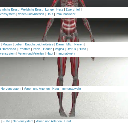
nnliche Brust
|
Weibliche Brust
|
Lunge
|
Herz
|
Zwerchfell
|
vensystem
|
Venen und Arterien
|
Haut
|
Immunabwehr
h
|
Magen
|
Leber
|
Bauchspeicheldrüse
|
Darm
|
Milz
|
Nieren
|
nd Harnblase
|
Prostata
|
Penis
|
Hoden
|
Vagina
|
Uterus
|
Hüfte
|
vensystem
|
Venen und Arterien
|
Haut
|
Immunabwehr
|
Nervensystem
|
Venen und Arterien
|
Haut
|
Immunabwehr
l
|
Füße
|
Nervensystem
|
Venen und Arterien
|
Haut