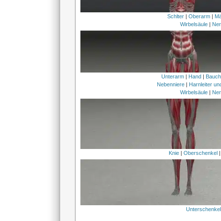
Schlter
|
Oberarm
|
Mä
Wirbelsäule
|
Ner
Unterarm
|
Hand
|
Bauc
Nebenniere
|
Harnleiter u
Wirbelsäule
|
Ner
Knie
|
Oberschenkel
Unterschenke