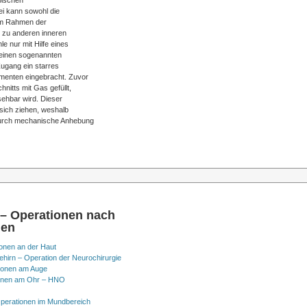
pischen
ei kann sowohl die
 im Rahmen der
z zu anderen inneren
e nur mit Hilfe eines
 einen sogenannten
ugang ein starres
umenten eingebracht. Zuvor
nitts mit Gas gefüllt,
ehbar wird. Dieser
sich ziehen, weshalb
 durch mechanische Anhebung
 – Operationen nach
nen
onen an der Haut
hirn – Operation der Neurochirurgie
ionen am Auge
onen am Ohr – HNO
perationen im Mundbereich