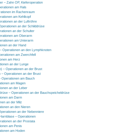
er – Zahn OP, Kieferoperation
erationen am Hals
ationen im Rachenraum
rationen am Kehlkopf
erationen an der Luftröhre
Operationen an der Schilddrüse
rationen an der Schulter
erationen am Oberarm
erationen am Unterarm
ionen an der Hand
 Operationen an den Lymphknoten
perationen am Zwerchfell
ionen am Herz
tionen an der Lunge
h) – Operationen an der Brust
) – Operationen an der Brust
 Operationen am Bauch
ationen am Magen
ionen an der Leber
drüse – Operationen an der Bauchspeicheldrüse
tionen am Darm
onen an der Milz
tionen an den Nieren
Operationen an der Nebenniere
 Harnblase – Operationen
rationen an der Prostata
tionen am Penis
tionen am Hoden