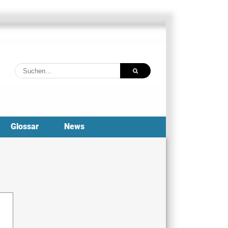
Suche
nach:
Glossar
News