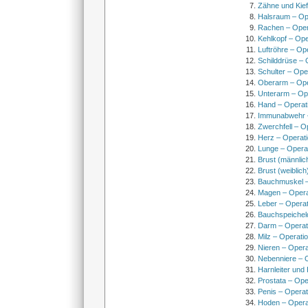
Zähne und Kief
Halsraum – Op
Rachen – Oper
Kehlkopf – Ope
Luftröhre – Op
Schilddrüse – 
Schulter – Ope
Oberarm – Op
Unterarm – Op
Hand – Operat
Immunabwehr –
Zwerchfell – O
Herz – Operat
Lunge – Opera
Brust (männlic
Brust (weiblich
Bauchmuskel –
Magen – Oper
Leber – Operat
Bauchspeichel
Darm – Opera
Milz – Operati
Nieren – Opera
Nebenniere – 
Harnleiter und
Prostata – Ope
Penis – Opera
Hoden – Opera