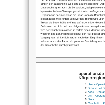
Bei der Laparoskopie handelt es sich um einen endosko
Eingriff der Bauchhöhle, also eine Bauchspiegelung. Dab
Untersuchung als auch die Behandlung, beispielsweise
laparoskopischen Chirurgie, gemeint sein. Im Gegensat
Organen wie beispielsweise die Blase kann die Bauchhöhl
kleinen Einschnitts untersucht werden. Hierzu wird über
Trokar die Bauchhöhle eröffnet, außerdem über diesen Z
Endoskop mit Licht und den nötigen Aufzeichnungsinstr
wird der Bauchraum wiederum mittels eines kleinen Einsch
wodurch das Behandlungsgebiet für den Arzt besser eins
Vorgang kann einige Schmerzen nach dem Eingriff nach 
seltener auch eine Laparoskopie ohne Gasfüllung, nur
der Bauchhöhle durchgeführt wird.
operation.de
Körperregio
Haut – Operati
Schädel und Ge
Auge – Operat
Ohr – Operati
Nase
Mundhöhle – O