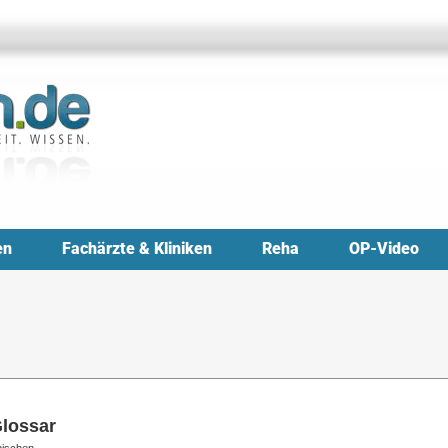
en
Fachärzte & Kliniken
Reha
OP-Video
Glossar