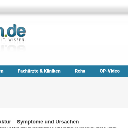
en
Fachärzte & Kliniken
Reha
OP-Video
aktur – Symptome und Ursachen