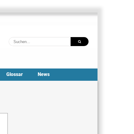
Suche
nach:
Glossar
News