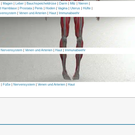
h
|
Magen
|
Leber
|
Bauchspeicheldrüse
|
Darm
|
Milz
|
Nieren
|
nd Harnblase
|
Prostata
|
Penis
|
Hoden
|
Vagina
|
Uterus
|
Hüfte
|
vensystem
|
Venen und Arterien
|
Haut
|
Immunabwehr
|
Nervensystem
|
Venen und Arterien
|
Haut
|
Immunabwehr
l
|
Füße
|
Nervensystem
|
Venen und Arterien
|
Haut