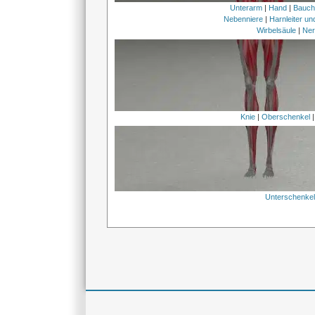
Unterarm
|
Hand
|
Bauc
Nebenniere
|
Harnleiter u
Wirbelsäule
|
Ner
Knie
|
Oberschenkel
Unterschenke