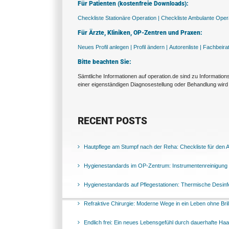
Für Patienten (kostenfreie Downloads):
Checkliste Stationäre Operation |
Checkliste Ambulante Opera
Für Ärzte, Kliniken, OP-Zentren und Praxen:
Neues Profil anlegen |
Profil ändern |
Autorenliste |
Fachbeira
Bitte beachten Sie:
Sämtliche Informationen auf operation.de sind zu Informatio
einer eigenständigen Diagnosestellung oder Behandlung wird 
RECENT POSTS
Hautpflege am Stumpf nach der Reha: Checkliste für den Al
Hygienestandards im OP-Zentrum: Instrumentenreinigung 
Hygienestandards auf Pflegestationen: Thermische Desinfek
Refraktive Chirurgie: Moderne Wege in ein Leben ohne Bril
Endlich frei: Ein neues Lebensgefühl durch dauerhafte Ha