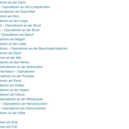
ionen an der Hand
 Operationen an den Lymphknoten
perationen am Zwerchfell
ionen am Herz
tionen an der Lunge
h) – Operationen an der Brust
) – Operationen an der Brust
 Operationen am Bauch
ationen am Magen
ionen an der Leber
drüse – Operationen an der Bauchspeicheldrüse
tionen am Darm
onen an der Milz
tionen an den Nieren
Operationen an der Nebenniere
 Harnblase – Operationen
rationen an der Prostata
tionen am Penis
tionen am Hoden
tionen an der Vagina
ationen am Uterus
Operationen an der Wirbelsäule
 – Operationen am Nervensystem
– Operationen am Oberschenkel
ionen an der Hüfte
onen am Knie
onen am Fuß