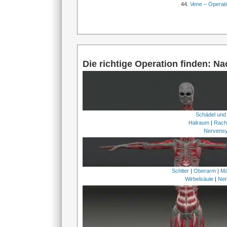
Vene – Operati
Die richtige Operation finden: N
Schädel und
Halraum
|
Rach
Nervens
Schlter
|
Oberarm
|
Mä
Wirbelsäule
|
Ner