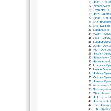
Hand – Operat
Immunabwehr –
Zwerchfell – O
Herz – Operat
Lunge – Opera
Brust (männlic
Brust (weiblich
Bauchmuskel –
Magen – Oper
Leber – Operat
Bauchspeichel
Darm – Opera
Milz – Operati
Nieren – Opera
Nebenniere – 
Harnleiter und
Prostata – Ope
Penis – Opera
Hoden – Opera
Vagina – Opera
Uterus – Oper
Wirbelsäule – 
Nervensystem
Oberschenkel 
Hüfte – Operat
Unterschenkel
Knie – Operati
Fuß – Operati