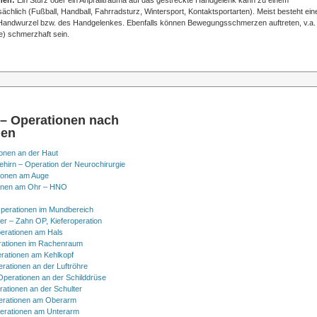
chen:
Ein Sturz oder ein Anpralltrauma auf das gestreckte Handgelenk kann zu einem
chlich (Fußball, Handball, Fahrradsturz, Wintersport, Kontaktsportarten). Meist besteht ein
 Handwurzel bzw. des Handgelenkes. Ebenfalls können Bewegungsschmerzen auftreten, v.a.
) schmerzhaft sein.
 – Operationen nach
nen
onen an der Haut
hirn – Operation der Neurochirurgie
ionen am Auge
onen am Ohr – HNO
perationen im Mundbereich
er – Zahn OP, Kieferoperation
erationen am Hals
ationen im Rachenraum
rationen am Kehlkopf
erationen an der Luftröhre
Operationen an der Schilddrüse
rationen an der Schulter
erationen am Oberarm
erationen am Unterarm