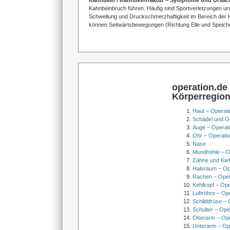
Kahnbein / Kahnbeinfraktur – Symptome und Ursa
Kahnbeinbruch führen. Häufig sind Sportverletzungen ursä
Schwellung und Druckschmerzhaftigkeit im Bereich der
können Seitwärtsbewegungen (Richtung Elle und Speiche
operation.de
Körperregio
Haut – Operati
Schädel und Ge
Auge – Operat
Ohr – Operati
Nase
Mundhöhle – O
Zähne und Kief
Halsraum – Op
Rachen – Oper
Kehlkopf – Ope
Luftröhre – Op
Schilddrüse – 
Schulter – Ope
Oberarm – Op
Unterarm – Op