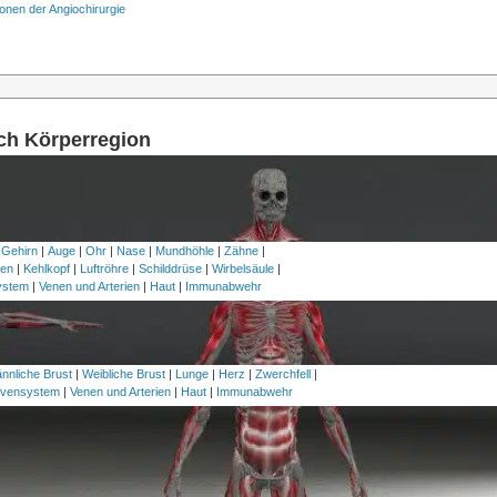
onen der Angiochirurgie
ach Körperregion
 Gehirn
|
Auge
|
Ohr
|
Nase
|
Mundhöhle
|
Zähne
|
en
|
Kehlkopf
|
Luftröhre
|
Schilddrüse
|
Wirbelsäule
|
ystem
|
Venen und Arterien
|
Haut
|
Immunabwehr
nnliche Brust
|
Weibliche Brust
|
Lunge
|
Herz
|
Zwerchfell
|
vensystem
|
Venen und Arterien
|
Haut
|
Immunabwehr