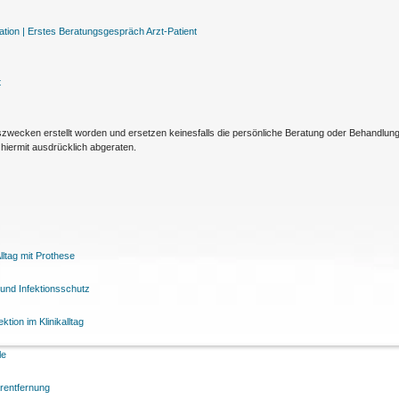
tion |
Erstes Beratungsgespräch Arzt-Patient
t
nszwecken erstellt worden und ersetzen keinesfalls die persönliche Beratung oder Behandlu
hiermit ausdrücklich abgeraten.
ltag mit Prothese
und Infektionsschutz
tion im Klinikalltag
le
arentfernung