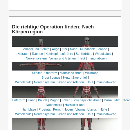
Die richtige Operation finden: Nach
Körperregion
Schädel und Gehirn
|
Auge
|
Ohr
|
Nase
|
Mundhöhle
|
Zähne
|
Halraum
|
Rachen
|
Kehlkopf
|
Luftröhre
|
Schilddrüse
|
Wirbelsäule
|
Nervensystem
|
Venen und Arterien
|
Haut
|
Immunabwehr
Schlter
|
Oberarm
|
Männliche Brust
|
Weibliche
Brust
|
Lunge
|
Herz
|
Zwerchfell
|
Wirbelsäule
|
Nervensystem
|
Venen und Arterien
|
Haut
|
Immunabwehr
Unterarm
|
Hand
|
Bauch
|
Magen
|
Leber
|
Bauchspeicheldrüse
|
Darm
|
Milz
|
Nier
Nebenniere
|
Harnleiter und
Harnblase
|
Prostata
|
Penis
|
Hoden
|
Vagina
|
Uterus
|
Hüfte
|
Wirbelsäule
|
Nervensystem
|
Venen und Arterien
|
Haut
|
Immunabwehr