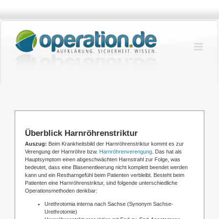
Zum
Inhalt
springen
Überblick Harnröhrenstriktur
Auszug:
Beim Krankheitsbild der Harnröhrenstriktur kommt es zur
Verengung der Harnröhre bzw.
Harnröhrenverengung
. Das hat als
Hauptsymptom einen abgeschwächten Harnstrahl zur Folge, was
bedeutet, dass eine Blasenentleerung nicht komplett beendet werden
kann und ein Restharngefühl beim Patienten verbleibt. Besteht beim
Patienten eine Harnröhrenstriktur, sind folgende unterschiedliche
Operationsmethoden denkbar:
Urethrotomia interna nach Sachse (Synonym Sachse-
Urethrotomie)