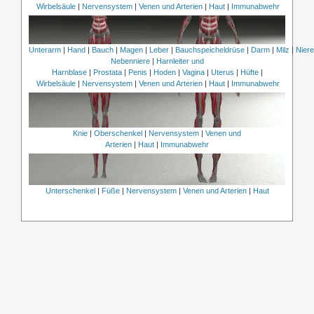
Wirbelsäule
|
Nervensystem
|
Venen und Arterien
|
Haut
|
Immunabwehr
Unterarm
|
Hand
|
Bauch
|
Magen
|
Leber
|
Bauchspeicheldrüse
|
Darm
|
Milz
|
Nier
Nebenniere
|
Harnleiter und
Harnblase
|
Prostata
|
Penis
|
Hoden
|
Vagina
|
Uterus
|
Hüfte
|
Wirbelsäule
|
Nervensystem
|
Venen und Arterien
|
Haut
|
Immunabwehr
Knie
|
Oberschenkel
|
Nervensystem
|
Venen und
Arterien
|
Haut
|
Immunabwehr
Unterschenkel
|
Füße
|
Nervensystem
|
Venen und Arterien
|
Haut