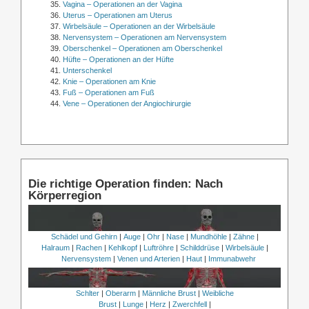
Vagina – Operationen an der Vagina
Uterus – Operationen am Uterus
Wirbelsäule – Operationen an der Wirbelsäule
Nervensystem – Operationen am Nervensystem
Oberschenkel – Operationen am Oberschenkel
Hüfte – Operationen an der Hüfte
Unterschenkel
Knie – Operationen am Knie
Fuß – Operationen am Fuß
Vene – Operationen der Angiochirurgie
Die richtige Operation finden: Nach
Körperregion
Schädel und Gehirn
|
Auge
|
Ohr
|
Nase
|
Mundhöhle
|
Zähne
|
Halraum
|
Rachen
|
Kehlkopf
|
Luftröhre
|
Schilddrüse
|
Wirbelsäule
|
Nervensystem
|
Venen und Arterien
|
Haut
|
Immunabwehr
Schlter
|
Oberarm
|
Männliche Brust
|
Weibliche
Brust
|
Lunge
|
Herz
|
Zwerchfell
|