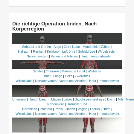
Die richtige Operation finden: Nach
Körperregion
Schädel und Gehirn
|
Auge
|
Ohr
|
Nase
|
Mundhöhle
|
Zähne
|
Halraum
|
Rachen
|
Kehlkopf
|
Luftröhre
|
Schilddrüse
|
Wirbelsäule
|
Nervensystem
|
Venen und Arterien
|
Haut
|
Immunabwehr
Schlter
|
Oberarm
|
Männliche Brust
|
Weibliche
Brust
|
Lunge
|
Herz
|
Zwerchfell
|
Wirbelsäule
|
Nervensystem
|
Venen und Arterien
|
Haut
|
Immunabwehr
Unterarm
|
Hand
|
Bauch
|
Magen
|
Leber
|
Bauchspeicheldrüse
|
Darm
|
Milz
|
Nier
Nebenniere
|
Harnleiter und
Harnblase
|
Prostata
|
Penis
|
Hoden
|
Vagina
|
Uterus
|
Hüfte
|
Wirbelsäule
|
Nervensystem
|
Venen und Arterien
|
Haut
|
Immunabwehr