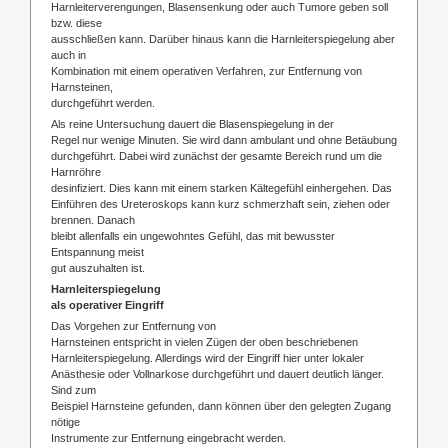
Harnleiterverengungen, Blasensenkung oder auch Tumore geben soll
bzw. diese
ausschließen kann. Darüber hinaus kann die Harnleiterspiegelung aber
auch in
Kombination mit einem operativen Verfahren, zur Entfernung von
Harnsteinen,
durchgeführt werden.
Als reine Untersuchung dauert die Blasenspiegelung in der
Regel nur wenige Minuten. Sie wird dann ambulant und ohne Betäubung
durchgeführt. Dabei wird zunächst der gesamte Bereich rund um die
Harnröhre
desinfiziert. Dies kann mit einem starken Kältegefühl einhergehen. Das
Einführen des Ureteroskops kann kurz schmerzhaft sein, ziehen oder
brennen. Danach
bleibt allenfalls ein ungewohntes Gefühl, das mit bewusster
Entspannung meist
gut auszuhalten ist.
Harnleiterspiegelung
als operativer Eingriff
Das Vorgehen zur Entfernung von
Harnsteinen entspricht in vielen Zügen der oben beschriebenen
Harnleiterspiegelung. Allerdings wird der Eingriff hier unter lokaler
Anästhesie oder Vollnarkose durchgeführt und dauert deutlich länger.
Sind zum
Beispiel Harnsteine gefunden, dann können über den gelegten Zugang
nötige
Instrumente zur Entfernung eingebracht werden.