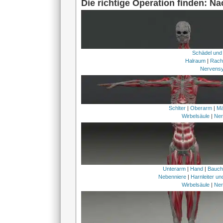
Die richtige Operation finden: N
Schädel und
Halraum
|
Rach
Nervens
Schlter
|
Oberarm
|
Mä
Wirbelsäule
|
Ner
Unterarm
|
Hand
|
Bauc
Nebenniere
|
Harnleiter u
Wirbelsäule
|
Ner