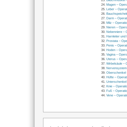
Bauchmuskel –
Magen – Oper
Leber – Operat
Bauchspeichel
Darm – Opera
Milz – Operati
Nieren – Opera
Nebenniere – 
Harnleiter und
Prostata – Ope
Penis – Opera
Hoden – Opera
Vagina – Opera
Uterus – Oper
Wirbelsäule – 
Nervensystem
Oberschenkel 
Hüfte – Operat
Unterschenkel
Knie – Operati
Fuß – Operati
Vene – Operati