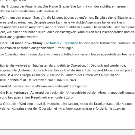
er Star Operation
bt die Trübung der Augenlinse. Der Name Grauer Star kommt von der sichtbaren, grauen
rittenen Kataraktstadium festzustellen ist.
ührt, um den grauen Star, d.h. die Linsentrübung, zu entfernen. Es gibt seltene Situationen,
eres Ziel zu erreichen. Beispielsweise kann eine verdickte Augenlinse bei einem klein-
as Augenwasser im Auge nicht mehr regelrecht abfließen kann. Die verdickte Linse wird dan
ern, wie einer sehr hohen Kurz- oder Weitsichtigkeit, kann durch die Linsenoperation und die
ehler ausgeglichen werden.
/ Herkunft und Entwicklung:
Die
Katarakt-Operation
hat eine lange historische Tradition un
ationszahlen bestehen ausgezeichnete Erfahrungen.
Die Operation des grauen Stars wird ausschließlich von einem hierzu ausgebildeten Facharz
ion ist die weltweit am häufigsten durchgeführte Operation. In Deutschland werden ca.
 sogenannte „Cataract Surgical Rate“ bezeichnet die Anzahl der Katarakt-Operationen pro 1
den USA und Europa 4.000 bis 5.000 und in Ländern der Dritten Welt aufgrund der
le: Kohnen et al, Dt. Ärzteblatt 2009; 106:695-702).
tarakt-Operation wird im Allgemeinen ambulant durchgeführt.
 die Krankenkasse:
Aufgrund der regionalen Unterschiede bei den Abrechnungsbedingunge
ich und betragen in der Regel mehrere hundert Euro.
-Operation. Wird eine spezielle Kunstlinse implantiert, muss die Krankenkasse die Kosten
welcher Kunstlinse vor der Operation ein Krankenkassenantrag erforderlich ist bzw. mit