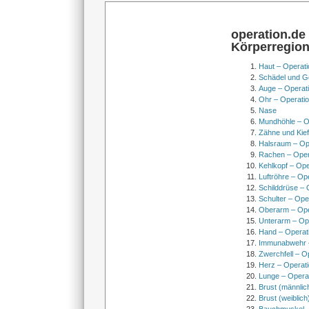
operation.de
Körperregio
Haut – Operati
Schädel und Ge
Auge – Operat
Ohr – Operati
Nase
Mundhöhle – O
Zähne und Kief
Halsraum – Op
Rachen – Oper
Kehlkopf – Ope
Luftröhre – Op
Schilddrüse – 
Schulter – Ope
Oberarm – Op
Unterarm – Op
Hand – Operat
Immunabwehr –
Zwerchfell – O
Herz – Operat
Lunge – Opera
Brust (männlic
Brust (weiblich