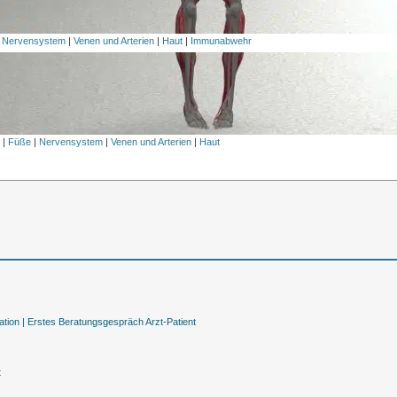
|
Nervensystem
|
Venen und Arterien
|
Haut
|
Immunabwehr
l
|
Füße
|
Nervensystem
|
Venen und Arterien
|
Haut
tion |
Erstes Beratungsgespräch Arzt-Patient
t