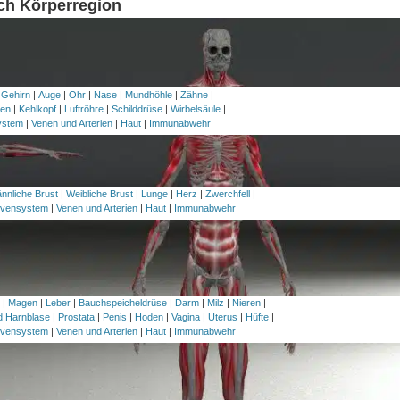
ach Körperregion
 Gehirn
|
Auge
|
Ohr
|
Nase
|
Mundhöhle
|
Zähne
|
en
|
Kehlkopf
|
Luftröhre
|
Schilddrüse
|
Wirbelsäule
|
ystem
|
Venen und Arterien
|
Haut
|
Immunabwehr
nnliche Brust
|
Weibliche Brust
|
Lunge
|
Herz
|
Zwerchfell
|
vensystem
|
Venen und Arterien
|
Haut
|
Immunabwehr
h
|
Magen
|
Leber
|
Bauchspeicheldrüse
|
Darm
|
Milz
|
Nieren
|
nd Harnblase
|
Prostata
|
Penis
|
Hoden
|
Vagina
|
Uterus
|
Hüfte
|
vensystem
|
Venen und Arterien
|
Haut
|
Immunabwehr