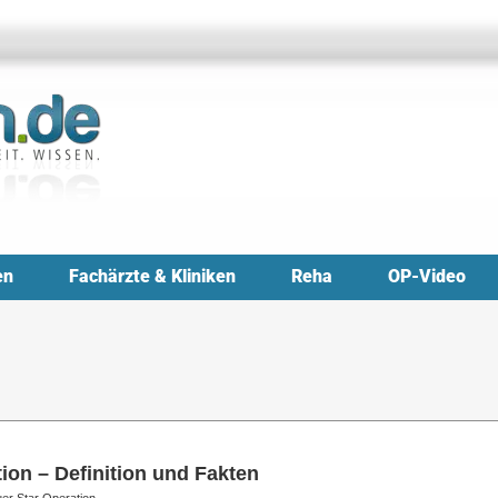
en
Fachärzte & Kliniken
Reha
OP-Video
ion – Definition und Fakten