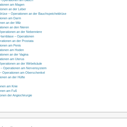
 Operationen am Bauch
ationen am Magen
ionen an der Leber
drüse – Operationen an der Bauchspeicheldrüse
tionen am Darm
onen an der Milz
tionen an den Nieren
Operationen an der Nebenniere
 Harnblase – Operationen
rationen an der Prostata
tionen am Penis
tionen am Hoden
tionen an der Vagina
ationen am Uterus
Operationen an der Wirbelsäule
 – Operationen am Nervensystem
– Operationen am Oberschenkel
ionen an der Hüfte
onen am Knie
onen am Fuß
onen der Angiochirurgie