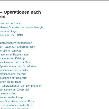
 – Operationen nach
nen
onen an der Haut
hirn – Operation der Neurochirurgie
ionen am Auge
onen am Ohr – HNO
perationen im Mundbereich
er – Zahn OP, Kieferoperation
erationen am Hals
ationen im Rachenraum
rationen am Kehlkopf
erationen an der Luftröhre
Operationen an der Schilddrüse
rationen an der Schulter
erationen am Oberarm
erationen am Unterarm
ionen an der Hand
 Operationen an den Lymphknoten
perationen am Zwerchfell
ionen am Herz
tionen an der Lunge
h) – Operationen an der Brust
) – Operationen an der Brust