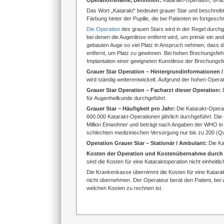
Operationsname, Definition:
Katarakt-Operation, Grau
Das Wort „Katarakt“ bedeutet grauer Star und beschrei
Färbung hinter der Pupille, die bei Patienten im fortgesch
Die Operation
des grauen Stars wird in der Regel durchgef
bei denen die Augenlinse entfernt wird, um primär ein and
gebauten Auge so viel Platz in Anspruch nehmen, dass d
entfernt, um Platz zu gewinnen. Bei hohen Brechungsfehl
Implantation einer geeigneten Kunstlinse der Brechungsf
Grauer Star Operation – Hintergrundinformationen 
wird ständig weiterentwickelt. Aufgrund der hohen Oper
Grauer Star Operation – Facharzt dieser Operation:
für Augenheilkunde durchgeführt.
Grauer Star – Häufigkeit pro Jahr:
Die Katarakt-Operat
600.000 Katarakt-Operationen jährlich durchgeführt. Die
Million Einwohner und beträgt nach Angaben der WHO in 
schlechten medizinischen Versorgung nur bis zu 200 (Quel
Operation Grauer Star – Stationär / Ambulant:
Die Ka
Kosten der Operation und Kostenübernahme durch
sind die Kosten für eine Kataraktoperation nicht einheitl
Die Krankenkasse übernimmt die Kosten für eine Katarakt
nicht übernehmen. Der Operateur berät den Patient, bei 
welchen Kosten zu rechnen ist.