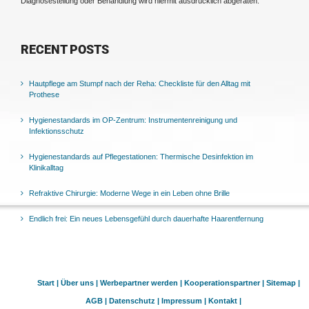
Diagnosestellung oder Behandlung wird hiermit ausdrücklich abgeraten.
RECENT POSTS
Hautpflege am Stumpf nach der Reha: Checkliste für den Alltag mit
Prothese
Hygienestandards im OP-Zentrum: Instrumentenreinigung und
Infektionsschutz
Hygienestandards auf Pflegestationen: Thermische Desinfektion im
Klinikalltag
Refraktive Chirurgie: Moderne Wege in ein Leben ohne Brille
Endlich frei: Ein neues Lebensgefühl durch dauerhafte Haarentfernung
Start |
Über uns |
Werbepartner werden |
Kooperationspartner |
Sitemap |
AGB |
Datenschutz |
Impressum |
Kontakt |