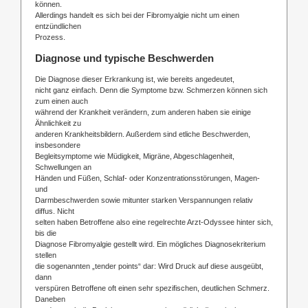
können.
Allerdings handelt es sich bei der Fibromyalgie nicht um einen
entzündlichen
Prozess.
Diagnose und typische Beschwerden
Die Diagnose dieser Erkrankung ist, wie bereits angedeutet,
nicht ganz einfach. Denn die Symptome bzw. Schmerzen können sich
zum einen auch
während der Krankheit verändern, zum anderen haben sie einige
Ähnlichkeit zu
anderen Krankheitsbildern. Außerdem sind etliche Beschwerden,
insbesondere
Begleitsymptome wie Müdigkeit, Migräne, Abgeschlagenheit,
Schwellungen an
Händen und Füßen, Schlaf- oder Konzentrationsstörungen, Magen-
und
Darmbeschwerden sowie mitunter starken Verspannungen relativ
diffus. Nicht
selten haben Betroffene also eine regelrechte Arzt-Odyssee hinter sich,
bis die
Diagnose Fibromyalgie gestellt wird. Ein mögliches Diagnosekriterium
stellen
die sogenannten „tender points“ dar: Wird Druck auf diese ausgeübt,
dann
verspüren Betroffene oft einen sehr spezifischen, deutlichen Schmerz.
Daneben