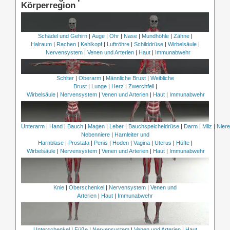
Körperregion
Schädel und Gehirn
|
Auge
|
Ohr
|
Nase
|
Mundhöhle
|
Zähne
|
Halraum
|
Rachen
|
Kehlkopf
|
Luftröhre
|
Schilddrüse
|
Wirbelsäule
|
Nervensystem
|
Venen und Arterien
|
Haut
|
Immunabwehr
Schlter
|
Oberarm
|
Männliche Brust
|
Weibliche
Brust
|
Lunge
|
Herz
|
Zwerchfell
|
Wirbelsäule
|
Nervensystem
|
Venen und Arterien
|
Haut
|
Immunabwehr
Unterarm
|
Hand
|
Bauch
|
Magen
|
Leber
|
Bauchspeicheldrüse
|
Darm
|
Milz
|
Nier
Nebenniere
|
Harnleiter und
Harnblase
|
Prostata
|
Penis
|
Hoden
|
Vagina
|
Uterus
|
Hüfte
|
Wirbelsäule
|
Nervensystem
|
Venen und Arterien
|
Haut
|
Immunabwehr
Knie
|
Oberschenkel
|
Nervensystem
|
Venen und
Arterien
|
Haut
|
Immunabwehr
Unterschenkel
|
Füße
|
Nervensystem
|
Venen und Arterien
|
Haut