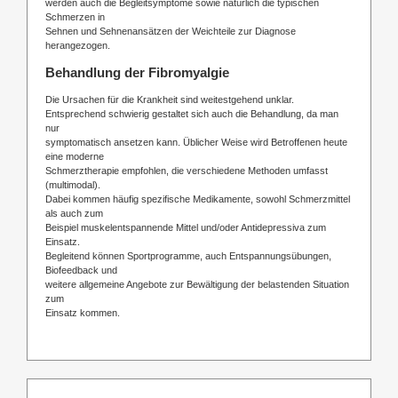
werden auch die Begleitsymptome sowie natürlich die typischen
Schmerzen in
Sehnen und Sehnenansätzen der Weichteile zur Diagnose
herangezogen.
Behandlung der Fibromyalgie
Die Ursachen für die Krankheit sind weitestgehend unklar.
Entsprechend schwierig gestaltet sich auch die Behandlung, da man
nur
symptomatisch ansetzen kann. Üblicher Weise wird Betroffenen heute
eine moderne
Schmerztherapie empfohlen, die verschiedene Methoden umfasst
(multimodal).
Dabei kommen häufig spezifische Medikamente, sowohl Schmerzmittel
als auch zum
Beispiel muskelentspannende Mittel und/oder Antidepressiva zum
Einsatz.
Begleitend können Sportprogramme, auch Entspannungsübungen,
Biofeedback und
weitere allgemeine Angebote zur Bewältigung der belastenden Situation
zum
Einsatz kommen.