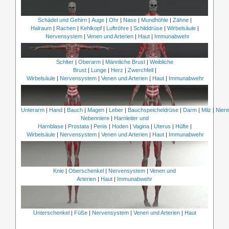
Schädel und Gehirn
|
Auge
|
Ohr
|
Nase
|
Mundhöhle
|
Zähne
|
Halraum
|
Rachen
|
Kehlkopf
|
Luftröhre
|
Schilddrüse
|
Wirbelsäule
|
Nervensystem
|
Venen und Arterien
|
Haut
|
Immunabwehr
Schlter
|
Oberarm
|
Männliche Brust
|
Weibliche
Brust
|
Lunge
|
Herz
|
Zwerchfell
|
Wirbelsäule
|
Nervensystem
|
Venen und Arterien
|
Haut
|
Immunabwehr
Unterarm
|
Hand
|
Bauch
|
Magen
|
Leber
|
Bauchspeicheldrüse
|
Darm
|
Milz
|
Nier
Nebenniere
|
Harnleiter und
Harnblase
|
Prostata
|
Penis
|
Hoden
|
Vagina
|
Uterus
|
Hüfte
|
Wirbelsäule
|
Nervensystem
|
Venen und Arterien
|
Haut
|
Immunabwehr
Knie
|
Oberschenkel
|
Nervensystem
|
Venen und
Arterien
|
Haut
|
Immunabwehr
Unterschenkel
|
Füße
|
Nervensystem
|
Venen und Arterien
|
Haut