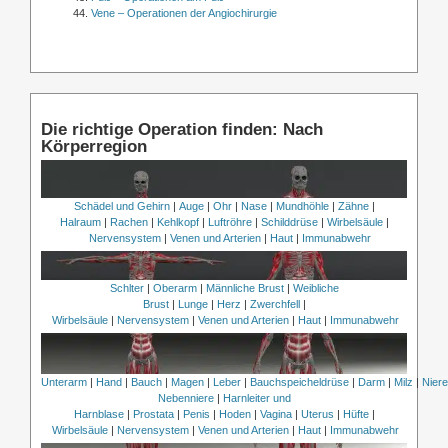
Vene – Operationen der Angiochirurgie
Die richtige Operation finden: Nach
Körperregion
Schädel und Gehirn
|
Auge
|
Ohr
|
Nase
|
Mundhöhle
|
Zähne
|
Halraum
|
Rachen
|
Kehlkopf
|
Luftröhre
|
Schilddrüse
|
Wirbelsäule
|
Nervensystem
|
Venen und Arterien
|
Haut
|
Immunabwehr
Schlter
|
Oberarm
|
Männliche Brust
|
Weibliche
Brust
|
Lunge
|
Herz
|
Zwerchfell
|
Wirbelsäule
|
Nervensystem
|
Venen und Arterien
|
Haut
|
Immunabwehr
Unterarm
|
Hand
|
Bauch
|
Magen
|
Leber
|
Bauchspeicheldrüse
|
Darm
|
Milz
|
Nier
Nebenniere
|
Harnleiter und
Harnblase
|
Prostata
|
Penis
|
Hoden
|
Vagina
|
Uterus
|
Hüfte
|
Wirbelsäule
|
Nervensystem
|
Venen und Arterien
|
Haut
|
Immunabwehr