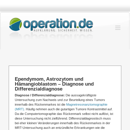
Zum
Inhalt
springen
Ependymom, Astrozytom und
Hämangioblastom – Diagnose und
Differenzialdiagnose
Diagnose / Differenzialdiagnose:
Die aussagekräftigste
Untersuchung zum Nachweis und zur Beurteilung eines Tumors
innerhalb des Rückenmarkes ist die
Magnetresonanztomographie
(MRT)
. Häufig nehmen auch die gutartigen Tumore Kontrastmittel auf.
Da die Computertomographie das Rückenmark selbst nicht auflöst, ist
diese Untersuchung nicht zielführend. Differenzialdiagnostisch muss
bei eher kleinen Veränderungen innerhalb des Rückenmarkes in der
MRT-Untersuchung auch an entzündliche Erkrankungen wie die