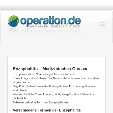
Zum
Inhalt
springen
Enzephalitis – Medizinisches Glossar
Enzephalitis ist ein Sammelbegriff für verschiedene
Erkrankungen des Gehirns. Der Name setzt sich zusammen aus dem
altgriechischen
Begriff für „Gehirn“ sowie der Endung für eine Entzündung. Gemeint
sind hiermit
also entzündliche Erkrankungen, häufig ausgelöst durch Viren. Auch
die Multiple
Sklerose stellt eine Form der Enzephalitis dar.
Verschiedene Formen der Enzephalitis