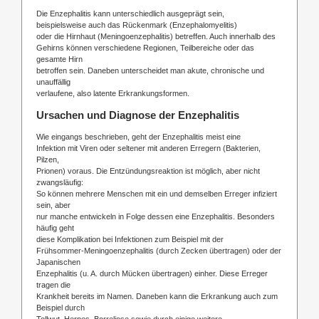
Die Enzephalitis kann unterschiedlich ausgeprägt sein,
beispielsweise auch das Rückenmark (Enzephalomyelitis)
oder die Hirnhaut (Meningoenzephalitis) betreffen. Auch innerhalb des
Gehirns können verschiedene Regionen, Teilbereiche oder das
gesamte Hirn
betroffen sein. Daneben unterscheidet man akute, chronische und
unauffällig
verlaufene, also latente Erkrankungsformen.
Ursachen und Diagnose der Enzephalitis
Wie eingangs beschrieben, geht der Enzephalitis meist eine
Infektion mit Viren oder seltener mit anderen Erregern (Bakterien,
Pilzen,
Prionen) voraus. Die Entzündungsreaktion ist möglich, aber nicht
zwangsläufig:
So können mehrere Menschen mit ein und demselben Erreger infiziert
sein, aber
nur manche entwickeln in Folge dessen eine Enzephalitis. Besonders
häufig geht
diese Komplikation bei Infektionen zum Beispiel mit der
Frühsommer-Meningoenzephalitis (durch Zecken übertragen) oder der
Japanischen
Enzephalitis (u. A. durch Mücken übertragen) einher. Diese Erreger
tragen die
Krankheit bereits im Namen. Daneben kann die Erkrankung auch zum
Beispiel durch
Tollwut, Herpes, Borreliose sowie durch einige weitere