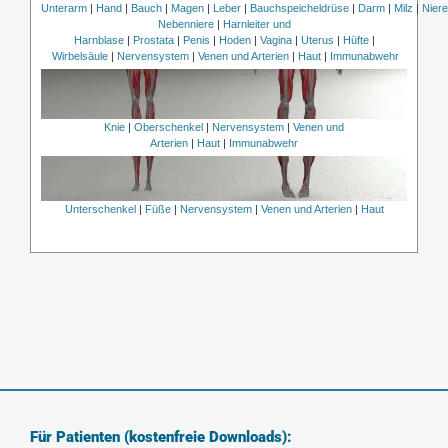
Unterarm
|
Hand
|
Bauch
|
Magen
|
Leber
|
Bauchspeicheldrüse
|
Darm
|
Milz
|
Nier
Nebenniere
|
Harnleiter und
Harnblase
|
Prostata
|
Penis
|
Hoden
|
Vagina
|
Uterus
|
Hüfte
|
Wirbelsäule
|
Nervensystem
|
Venen und Arterien
|
Haut
|
Immunabwehr
Knie
|
Oberschenkel
|
Nervensystem
|
Venen und
Arterien
|
Haut
|
Immunabwehr
Unterschenkel
|
Füße
|
Nervensystem
|
Venen und Arterien
|
Haut
Für Patienten (kostenfreie Downloads):