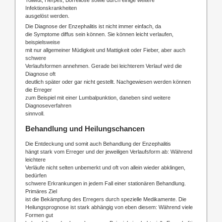
Infektionskrankheiten
ausgelöst werden.
Die Diagnose der Enzephalitis ist nicht immer einfach, da
die Symptome diffus sein können. Sie können leicht verlaufen,
beispielsweise
mit nur allgemeiner Müdigkeit und Mattigkeit oder Fieber, aber auch
schwere
Verlaufsformen annehmen. Gerade bei leichterem Verlauf wird die
Diagnose oft
deutlich später oder gar nicht gestellt. Nachgewiesen werden können
die Erreger
zum Beispiel mit einer Lumbalpunktion, daneben sind weitere
Diagnoseverfahren
sinnvoll.
Behandlung und Heilungschancen
Die Entdeckung und somit auch Behandlung der Enzephalitis
hängt stark vom Erreger und der jeweiligen Verlaufsform ab: Während
leichtere
Verläufe nicht selten unbemerkt und oft von allein wieder abklingen,
bedürfen
schwere Erkrankungen in jedem Fall einer stationären Behandlung.
Primäres Ziel
ist die Bekämpfung des Erregers durch spezielle Medikamente. Die
Heilungsprognose ist stark abhängig von eben diesem: Während viele
Formen gut