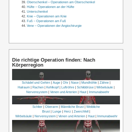
Oberschenkel – Operationen am Oberschenkel
Hüfte – Operationen an der Hüfte
Unterschenkel
Knie – Operationen am Knie
Fuß – Operationen am Fuß
Vene – Operationen der Angiochirurgie
Die richtige Operation finden: Nach
Körperregion
Schädel und Gehirn
|
Auge
|
Ohr
|
Nase
|
Mundhöhle
|
Zähne
|
Halraum
|
Rachen
|
Kehlkopf
|
Luftröhre
|
Schilddrüse
|
Wirbelsäule
|
Nervensystem
|
Venen und Arterien
|
Haut
|
Immunabwehr
Schlter
|
Oberarm
|
Männliche Brust
|
Weibliche
Brust
|
Lunge
|
Herz
|
Zwerchfell
|
Wirbelsäule
|
Nervensystem
|
Venen und Arterien
|
Haut
|
Immunabwehr