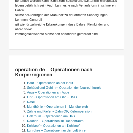
behandelt werden kann, kann zum Beispiel eine bakterielle Enzephalitis
lebensgefährlich sein. Auch kann es je nach Verlaufsform in schweren
Fällen
selbst bei Abklingen der Krankheit zu dauerhaften Schädigungen
kommen. Generell
gilt wie für zahlreiche Erkrankungen, dass Babys, Kleinkinder und
ältere sowie
immungeschwächte Menschen besonders gefährdet sind.
operation.de – Operationen nach
Körperregionen
Haut – Operationen an der Haut
Schädel und Gehirn – Operation der Neurochirurgie
Auge – Operationen am Auge
Ohr – Operationen am Ohr – HNO
Nase
Mundhöhle – Operationen im Mundbereich
Zähne und Kiefer – Zahn OP, Kieferoperation
Halsraum – Operationen am Hals
Rachen – Operationen im Rachenraum
Kehlkopf – Operationen am Kehlkopf
Luftröhre – Operationen an der Luftröhre