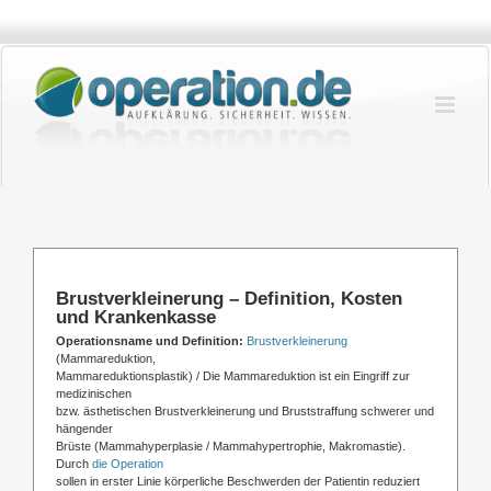
Zum
Inhalt
springen
Brustverkleinerung – Definition, Kosten
und Krankenkasse
Operationsname und Definition:
Brustverkleinerung
(Mammareduktion,
Mammareduktionsplastik) / Die Mammareduktion ist ein Eingriff zur
medizinischen
bzw. ästhetischen Brustverkleinerung und Bruststraffung schwerer und
hängender
Brüste (Mammahyperplasie / Mammahypertrophie, Makromastie).
Durch
die Operation
sollen in erster Linie körperliche Beschwerden der Patientin reduziert