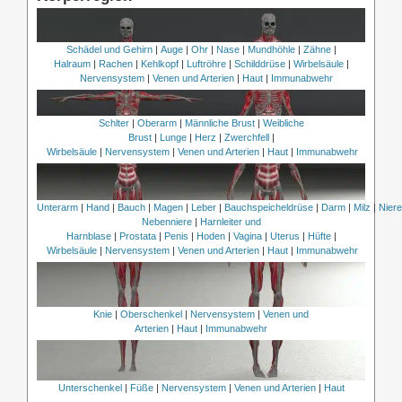
Schädel und Gehirn
|
Auge
|
Ohr
|
Nase
|
Mundhöhle
|
Zähne
|
Halraum
|
Rachen
|
Kehlkopf
|
Luftröhre
|
Schilddrüse
|
Wirbelsäule
|
Nervensystem
|
Venen und Arterien
|
Haut
|
Immunabwehr
Schlter
|
Oberarm
|
Männliche Brust
|
Weibliche
Brust
|
Lunge
|
Herz
|
Zwerchfell
|
Wirbelsäule
|
Nervensystem
|
Venen und Arterien
|
Haut
|
Immunabwehr
Unterarm
|
Hand
|
Bauch
|
Magen
|
Leber
|
Bauchspeicheldrüse
|
Darm
|
Milz
|
Nier
Nebenniere
|
Harnleiter und
Harnblase
|
Prostata
|
Penis
|
Hoden
|
Vagina
|
Uterus
|
Hüfte
|
Wirbelsäule
|
Nervensystem
|
Venen und Arterien
|
Haut
|
Immunabwehr
Knie
|
Oberschenkel
|
Nervensystem
|
Venen und
Arterien
|
Haut
|
Immunabwehr
Unterschenkel
|
Füße
|
Nervensystem
|
Venen und Arterien
|
Haut