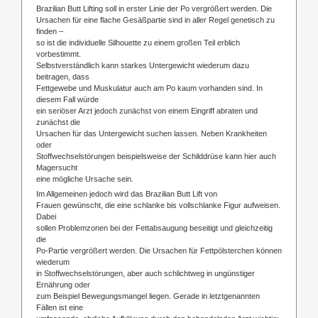
Brazilian Butt Lifting soll in erster Linie der Po vergrößert werden. Die
Ursachen für eine flache Gesäßpartie sind in aller Regel genetisch zu
finden –
so ist die individuelle Silhouette zu einem großen Teil erblich
vorbestimmt.
Selbstverständlich kann starkes Untergewicht wiederum dazu
beitragen, dass
Fettgewebe und Muskulatur auch am Po kaum vorhanden sind. In
diesem Fall würde
ein seriöser Arzt jedoch zunächst von einem Eingriff abraten und
zunächst die
Ursachen für das Untergewicht suchen lassen. Neben Krankheiten
oder
Stoffwechselstörungen beispielsweise der Schilddrüse kann hier auch
Magersucht
eine mögliche Ursache sein.
Im Allgemeinen jedoch wird das Brazilian Butt Lift von
Frauen gewünscht, die eine schlanke bis vollschlanke Figur aufweisen.
Dabei
sollen Problemzonen bei der Fettabsaugung beseitigt und gleichzeitig
die
Po-Partie vergrößert werden. Die Ursachen für Fettpölsterchen können
wiederum
in Stoffwechselstörungen, aber auch schlichtweg in ungünstiger
Ernährung oder
zum Beispiel Bewegungsmangel liegen. Gerade in letztgenannten
Fällen ist eine