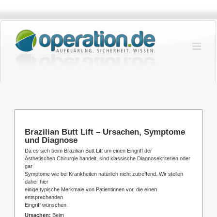
Zum
Inhalt
springen
Brazilian Butt Lift – Ursachen, Symptome
und Diagnose
Da es sich beim Brazilian Butt Lift um einen Eingriff der
Ästhetischen Chirurgie handelt, sind klassische Diagnosekriterien oder
gar
Symptome wie bei Krankheiten natürlich nicht zutreffend. Wir stellen
daher hier
einige typische Merkmale von Patientinnen vor, die einen
entsprechenden
Eingriff wünschen.
Ursachen:
Beim