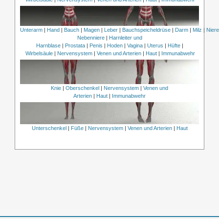
Unterarm
|
Hand
|
Bauch
|
Magen
|
Leber
|
Bauchspeicheldrüse
|
Darm
|
Milz
|
Nier
Nebenniere
|
Harnleiter und
Harnblase
|
Prostata
|
Penis
|
Hoden
|
Vagina
|
Uterus
|
Hüfte
|
Wirbelsäule
|
Nervensystem
|
Venen und Arterien
|
Haut
|
Immunabwehr
Knie
|
Oberschenkel
|
Nervensystem
|
Venen und
Arterien
|
Haut
|
Immunabwehr
Unterschenkel
|
Füße
|
Nervensystem
|
Venen und Arterien
|
Haut