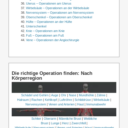
Uterus – Operationen am Uterus
Wirbelsäule – Operationen an der Wirbelsäule
Nervensystem – Operationen am Nervensystem
Oberschenkel – Operationen am Oberschenkel
Hüfte – Operationen an der Hüfte
Unterschenkel
Knie – Operationen am Knie
Fuß – Operationen am Fuß
Vene – Operationen der Angiochirurgie
Die richtige Operation finden: Nach
Körperregion
Schädel und Gehirn
|
Auge
|
Ohr
|
Nase
|
Mundhöhle
|
Zähne
|
Halraum
|
Rachen
|
Kehlkopf
|
Luftröhre
|
Schilddrüse
|
Wirbelsäule
|
Nervensystem
|
Venen und Arterien
|
Haut
|
Immunabwehr
Schlter
|
Oberarm
|
Männliche Brust
|
Weibliche
Brust
|
Lunge
|
Herz
|
Zwerchfell
|
Wirbelsäule
|
Nervensystem
|
Venen und Arterien
|
Haut
|
Immunabwehr