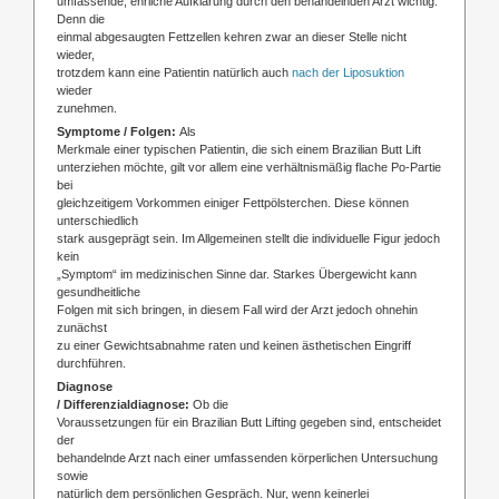
umfassende, ehrliche Aufklärung durch den behandelnden Arzt wichtig:
Denn die
einmal abgesaugten Fettzellen kehren zwar an dieser Stelle nicht
wieder,
trotzdem kann eine Patientin natürlich auch
nach der Liposuktion
wieder
zunehmen.
Symptome / Folgen:
Als
Merkmale einer typischen Patientin, die sich einem Brazilian Butt Lift
unterziehen möchte, gilt vor allem eine verhältnismäßig flache Po-Partie
bei
gleichzeitigem Vorkommen einiger Fettpölsterchen. Diese können
unterschiedlich
stark ausgeprägt sein. Im Allgemeinen stellt die individuelle Figur jedoch
kein
„Symptom“ im medizinischen Sinne dar. Starkes Übergewicht kann
gesundheitliche
Folgen mit sich bringen, in diesem Fall wird der Arzt jedoch ohnehin
zunächst
zu einer Gewichtsabnahme raten und keinen ästhetischen Eingriff
durchführen.
Diagnose
/ Differenzialdiagnose:
Ob die
Voraussetzungen für ein Brazilian Butt Lifting gegeben sind, entscheidet
der
behandelnde Arzt nach einer umfassenden körperlichen Untersuchung
sowie
natürlich dem persönlichen Gespräch. Nur, wenn keinerlei