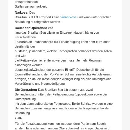
entsprechenden
Stellen genau markiert.
Narkose:
Das
Brazilian Butt Lift erfordert keine
Vollnarkose
und kann unter örtlicher
Betäubung durchgeführt werden.
Dauer der Operation:
Wie
lang das Brazilian Butt Lifting im Einzelnen dauert, hängt von
verschiedenen
Faktoren ab. Insbesondere die Fettabsaugung kann sehr kurz oder
deutlich länger
ausfallen, je nachdem, welche Körperpartien behandelt werden sollen
und wie
viel Fettgewebe hier entfernt werden muss. Je mehr Regionen
einbezogen werden,
desto zeitaufwändiger der gesamte Eingriff. Dasselbe gilt für die
Eigenfettbehandlung der Po-Partie: Soll nur eine leichte Aufpolsterung
erfolgen, so dauert diese deutlich weniger lang als eine umfangreiche
Vergrößerung und Neumodellierung.
Die Operation:
Das Brazilian Butt Lift besteht aus zwei
Behandlungsschritten: der Fettabsaugung (Liposuktion) sowie der
Unterspritzung
mit dem dann aufbereiteten Fettgewebe. Beide Schritte werden in einer
Behandlung zusammengefasst und finden in der Regel unter lokaler
Betäubung
statt.
Für die Fettabsaugung kommen insbesondere Partien am Bauch,
an der Hüfte oder auch an den Oberschenkeln in Frage. Dabei wird