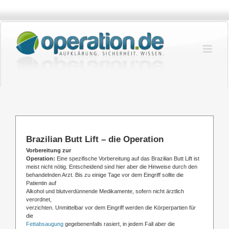
Zum
Inhalt
springen
Brazilian Butt Lift – die Operation
Vorbereitung zur
Operation:
Eine spezifische Vorbereitung auf das Brazilian Butt Lift ist
meist nicht nötig. Entscheidend sind hier aber die Hinweise durch den
behandelnden Arzt. Bis zu einige Tage vor dem Eingriff sollte die
Patientin auf
Alkohol und blutverdünnende Medikamente, sofern nicht ärztlich
verordnet,
verzichten. Unmittelbar vor dem Eingriff werden die Körperpartien für
die
Fettabsaugung
gegebenenfalls rasiert, in jedem Fall aber die