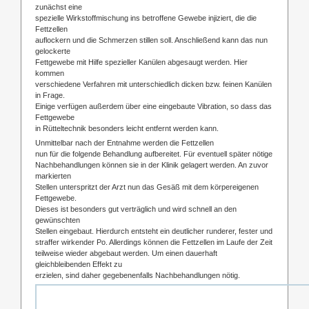
zunächst eine
spezielle Wirkstoffmischung ins betroffene Gewebe injiziert, die die
Fettzellen
auflockern und die Schmerzen stillen soll. Anschließend kann das nun
gelockerte
Fettgewebe mit Hilfe spezieller Kanülen abgesaugt werden. Hier
kommen
verschiedene Verfahren mit unterschiedlich dicken bzw. feinen Kanülen
in Frage.
Einige verfügen außerdem über eine eingebaute Vibration, so dass das
Fettgewebe
in Rütteltechnik besonders leicht entfernt werden kann.
Unmittelbar nach der Entnahme werden die Fettzellen
nun für die folgende Behandlung aufbereitet. Für eventuell später nötige
Nachbehandlungen können sie in der Klinik gelagert werden. An zuvor
markierten
Stellen unterspritzt der Arzt nun das Gesäß mit dem körpereigenen
Fettgewebe.
Dieses ist besonders gut verträglich und wird schnell an den
gewünschten
Stellen eingebaut. Hierdurch entsteht ein deutlicher runderer, fester und
straffer wirkender Po. Allerdings können die Fettzellen im Laufe der Zeit
teilweise wieder abgebaut werden. Um einen dauerhaft
gleichbleibenden Effekt zu
erzielen, sind daher gegebenenfalls Nachbehandlungen nötig.