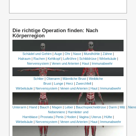
Die richtige Operation finden: Nach
Körperregion
Schädel und Gehirn
|
Auge
|
Ohr
|
Nase
|
Mundhöhle
|
Zähne
|
Halraum
|
Rachen
|
Kehlkopf
|
Luftröhre
|
Schilddrüse
|
Wirbelsäule
|
Nervensystem
|
Venen und Arterien
|
Haut
|
Immunabwehr
Schlter
|
Oberarm
|
Männliche Brust
|
Weibliche
Brust
|
Lunge
|
Herz
|
Zwerchfell
|
Wirbelsäule
|
Nervensystem
|
Venen und Arterien
|
Haut
|
Immunabwehr
Unterarm
|
Hand
|
Bauch
|
Magen
|
Leber
|
Bauchspeicheldrüse
|
Darm
|
Milz
|
Nier
Nebenniere
|
Harnleiter und
Harnblase
|
Prostata
|
Penis
|
Hoden
|
Vagina
|
Uterus
|
Hüfte
|
Wirbelsäule
|
Nervensystem
|
Venen und Arterien
|
Haut
|
Immunabwehr