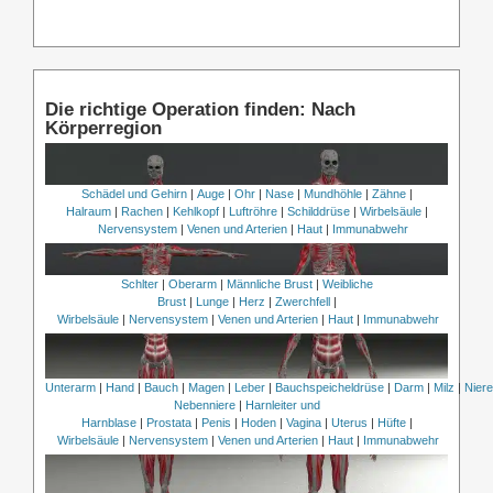
Die richtige Operation finden: Nach
Körperregion
Schädel und Gehirn
|
Auge
|
Ohr
|
Nase
|
Mundhöhle
|
Zähne
|
Halraum
|
Rachen
|
Kehlkopf
|
Luftröhre
|
Schilddrüse
|
Wirbelsäule
|
Nervensystem
|
Venen und Arterien
|
Haut
|
Immunabwehr
Schlter
|
Oberarm
|
Männliche Brust
|
Weibliche
Brust
|
Lunge
|
Herz
|
Zwerchfell
|
Wirbelsäule
|
Nervensystem
|
Venen und Arterien
|
Haut
|
Immunabwehr
Unterarm
|
Hand
|
Bauch
|
Magen
|
Leber
|
Bauchspeicheldrüse
|
Darm
|
Milz
|
Nier
Nebenniere
|
Harnleiter und
Harnblase
|
Prostata
|
Penis
|
Hoden
|
Vagina
|
Uterus
|
Hüfte
|
Wirbelsäule
|
Nervensystem
|
Venen und Arterien
|
Haut
|
Immunabwehr