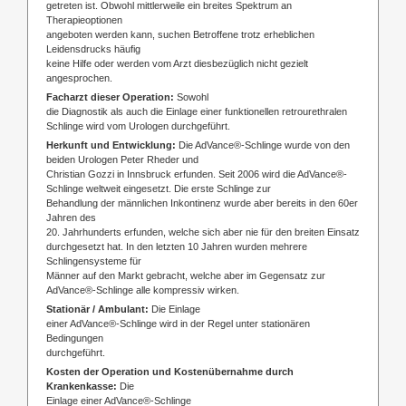
getreten ist. Obwohl mittlerweile ein breites Spektrum an
Therapieoptionen
angeboten werden kann, suchen Betroffene trotz erheblichen
Leidensdrucks häufig
keine Hilfe oder werden vom Arzt diesbezüglich nicht gezielt
angesprochen.
Facharzt dieser Operation:
Sowohl
die Diagnostik als auch die Einlage einer funktionellen retrourethralen
Schlinge wird vom Urologen durchgeführt.
Herkunft und Entwicklung:
Die AdVance®-Schlinge wurde von den
beiden Urologen Peter Rheder und
Christian Gozzi in Innsbruck erfunden. Seit 2006 wird die AdVance®-
Schlinge weltweit eingesetzt. Die erste Schlinge zur
Behandlung der männlichen Inkontinenz wurde aber bereits in den 60er
Jahren des
20. Jahrhunderts erfunden, welche sich aber nie für den breiten Einsatz
durchgesetzt hat. In den letzten 10 Jahren wurden mehrere
Schlingensysteme für
Männer auf den Markt gebracht, welche aber im Gegensatz zur
AdVance®-Schlinge alle kompressiv wirken.
Stationär / Ambulant:
Die Einlage
einer AdVance®-Schlinge wird in der Regel unter stationären
Bedingungen
durchgeführt.
Kosten der Operation und
Kostenübernahme durch
Krankenkasse:
Die
Einlage einer AdVance®-Schlinge