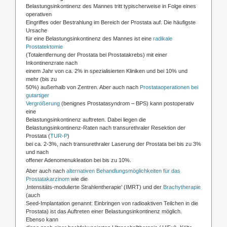
Belastungsinkontinenz des Mannes tritt typischerweise in Folge eines
operativen
Eingriffes oder Bestrahlung im Bereich der Prostata auf. Die häufigste
Ursache
für eine Belastungsinkontinenz des Mannes ist eine
radikale
Prostatektomie
(Totalentfernung der Prostata bei Prostatakrebs) mit einer
Inkontinenzrate nach
einem Jahr von ca. 2% in spezialisierten Kliniken und bei 10% und
mehr (bis zu
50%) außerhalb von Zentren. Aber auch nach
Prostataoperationen bei
gutartiger
Vergrößerung
(benignes Prostatasyndrom – BPS) kann postoperativ
eine
Belastungsinkontinenz auftreten. Dabei liegen die
Belastungsinkontinenz-Raten nach transurethraler Resektion der
Prostata (
TUR-P
)
bei ca. 2-3%, nach transurethraler Laserung der Prostata bei bis zu 3%
und nach
offener Adenomenukleation bei bis zu 10%.
Aber auch nach
alternativen Behandlungsmöglichkeiten für das
Prostatakarzinom
wie die
‚Intensitäts-modulierte Strahlentherapie’ (IMRT) und der
Brachytherapie
(auch
Seed-Implantation genannt: Einbringen von radioaktiven Teilchen in die
Prostata) ist das Auftreten einer Belastungsinkontinenz möglich.
Ebenso kann