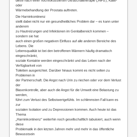
diese nach einer hochfokussierten Ultraschalltherapie (‚HiFu’), Kälte-
oder
Wärmebehandlung der Prostata auftreten.
Die Harninkontinenz
stellt dabei nicht nur ein gesundheitliches Problem dar – es kann unter
anderem
zu Hautreizungen und Infektionen im Genitalbereich kommen –
sondern sie hat
auch einen großen negativen Einfluss auf alle anderen Bereiche des
Lebens. Die
Lebensqualität ist bei den betroffenen Männern häufig dramatisch
eingeschränkt,
soziale Kontakte werden eingeschränkt und das Leben nach der
Verfügbarkeit von
Toiletten ausgerichtet. Darüber hinaus kommt es nicht selten zu
Problemen in
der Partnerschaft. Die Angst nach Urin zu riechen oder vor dem Verlust
der
Blasenkontrolle, aber auch die Angst für die Umwelt eine Belastung zu
werden,
führt zum Verlust des Selbstwertgefühls. Im schlimmsten Fall kann es
zur
sozialen Isolation und zu Depressionen kommen. Auch heute ist das
Thema
„Harninkontinenz“ weiterhin noch gesellschaftlich tabuisiert, auch wenn
diese
Problematik in den letzten Jahren mehr und mehr in das öffentliche
Bewusstsein