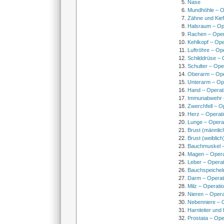
Nase
Mundhöhle – O
Zähne und Kief
Halsraum – Op
Rachen – Oper
Kehlkopf – Ope
Luftröhre – Op
Schilddrüse – 
Schulter – Ope
Oberarm – Op
Unterarm – Op
Hand – Operat
Immunabwehr –
Zwerchfell – O
Herz – Operat
Lunge – Opera
Brust (männlic
Brust (weiblich
Bauchmuskel –
Magen – Oper
Leber – Operat
Bauchspeichel
Darm – Opera
Milz – Operati
Nieren – Opera
Nebenniere – 
Harnleiter und
Prostata – Ope