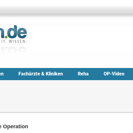
en
Fachärzte & Kliniken
Reha
OP-Video
e Operation