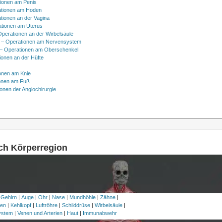
tionen am Penis
tionen am Hoden
tionen an der Vagina
ationen am Uterus
Operationen an der Wirbelsäule
 – Operationen am Nervensystem
– Operationen am Oberschenkel
ionen an der Hüfte
onen am Knie
onen am Fuß
onen der Angiochirurgie
ach Körperregion
 Gehirn
|
Auge
|
Ohr
|
Nase
|
Mundhöhle
|
Zähne
|
en
|
Kehlkopf
|
Luftröhre
|
Schilddrüse
|
Wirbelsäule
|
ystem
|
Venen und Arterien
|
Haut
|
Immunabwehr