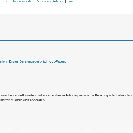
l
|
Füße
|
Nervensystem
|
Venen und Arterien
|
Haut
tion |
Erstes Beratungsgespräch Arzt-Patient
t
nszwecken erstellt worden und ersetzen keinesfalls die persönliche Beratung oder Behandlu
hiermit ausdrücklich abgeraten.