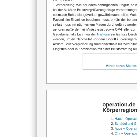
Die Operation
– Vorbereitung: Wie bei jedem chirurgischen Eingriff, so
bei der Axillären Brustvergrößerung einige Vorbereitungen
optimalen Behandlungsverlauf gewährleisten sollen. W
Patientin im Einzelnen beachten muss, erklärt der behan
selbst muss mit nüchternem Magen durchgeführt werde
gehören außerdem ein Anästhesist sowie OP-Helfer zu
Gegebenenfalls kann vor der
Narkose
ein leichtes Beruh
werden, um die Nervösität vor dem Eingriff zu verringern
Axilläre Brustvergrößerung rund anderthalb bis zwei Stun
Eingriffen oder in Kombination mit einer Bruststraffung au
Vereinbaren Sie ei
operation.de
Körperregio
Haut – Operati
Schädel und Ge
Auge – Operat
Ohr – Operati