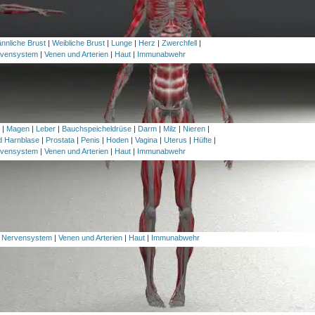
nnliche Brust
|
Weibliche Brust
|
Lunge
|
Herz
|
Zwerchfell
|
vensystem
|
Venen und Arterien
|
Haut
|
Immunabwehr
h
|
Magen
|
Leber
|
Bauchspeicheldrüse
|
Darm
|
Milz
|
Nieren
|
nd Harnblase
|
Prostata
|
Penis
|
Hoden
|
Vagina
|
Uterus
|
Hüfte
|
vensystem
|
Venen und Arterien
|
Haut
|
Immunabwehr
|
Nervensystem
|
Venen und Arterien
|
Haut
|
Immunabwehr