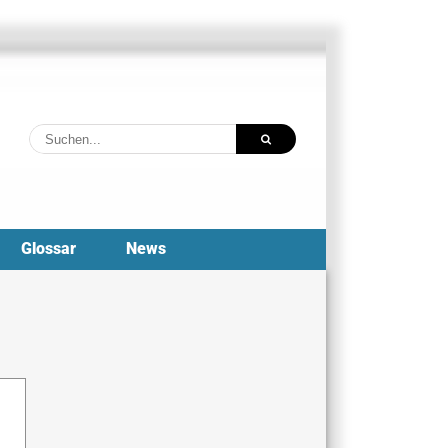
Suche
nach:
Glossar
News