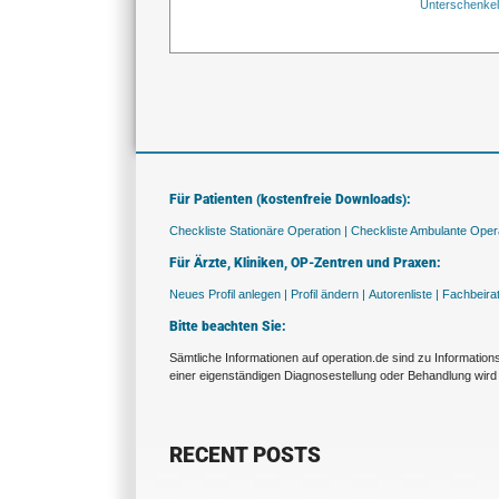
Unterschenke
Für Patienten (kostenfreie Downloads):
Checkliste Stationäre Operation |
Checkliste Ambulante Opera
Für Ärzte, Kliniken, OP-Zentren und Praxen:
Neues Profil anlegen |
Profil ändern |
Autorenliste |
Fachbeira
Bitte beachten Sie:
Sämtliche Informationen auf operation.de sind zu Informatio
einer eigenständigen Diagnosestellung oder Behandlung wird 
RECENT POSTS