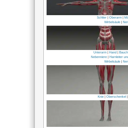
Schlter
|
Oberarm
|
Mä
Wirbelsäule
|
Ner
Unterarm
|
Hand
|
Bauc
Nebenniere
|
Harnleiter u
Wirbelsäule
|
Ner
Knie
|
Oberschenkel