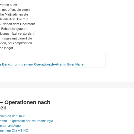
 werden auch
 getroffen, die einen
elche Maßnahmen die
delnde Arzt. Die OP
n. Neben dem Operateur
m Behandlungsteam.
igungsmittel verabreicht
. Insgesamt dauert die
den, bei komplizierten
ch länger.
ne Beratung mit einem Operation.de-Arzt in Ihrer Nähe
 – Operationen nach
nen
onen an der Haut
hirn – Operation der Neurochirurgie
ionen am Auge
onen am Ohr – HNO