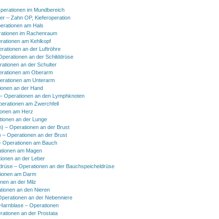
perationen im Mundbereich
er – Zahn OP, Kieferoperation
erationen am Hals
ationen im Rachenraum
rationen am Kehlkopf
erationen an der Luftröhre
Operationen an der Schilddrüse
rationen an der Schulter
erationen am Oberarm
erationen am Unterarm
ionen an der Hand
 Operationen an den Lymphknoten
perationen am Zwerchfell
ionen am Herz
tionen an der Lunge
h) – Operationen an der Brust
) – Operationen an der Brust
 Operationen am Bauch
ationen am Magen
ionen an der Leber
drüse – Operationen an der Bauchspeicheldrüse
tionen am Darm
onen an der Milz
tionen an den Nieren
Operationen an der Nebenniere
 Harnblase – Operationen
rationen an der Prostata