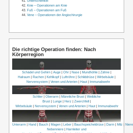
Unterschenkel
Knie – Operationen am Knie
Fuß – Operationen am Fuß
Vene – Operationen der Angiochirurgie
Die richtige Operation finden: Nach
Körperregion
Schädel und Gehirn
|
Auge
|
Ohr
|
Nase
|
Mundhöhle
|
Zähne
|
Halraum
|
Rachen
|
Kehlkopf
|
Luftröhre
|
Schilddrüse
|
Wirbelsäule
|
Nervensystem
|
Venen und Arterien
|
Haut
|
Immunabwehr
Schlter
|
Oberarm
|
Männliche Brust
|
Weibliche
Brust
|
Lunge
|
Herz
|
Zwerchfell
|
Wirbelsäule
|
Nervensystem
|
Venen und Arterien
|
Haut
|
Immunabwehr
Unterarm
|
Hand
|
Bauch
|
Magen
|
Leber
|
Bauchspeicheldrüse
|
Darm
|
Milz
|
Nier
Nebenniere
|
Harnleiter und