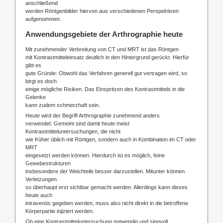
anschließend
werden Röntgenbilder hiervon aus verschiedenen Perspektiven
aufgenommen.
Anwendungsgebiete der Arthrographie heute
Mit zunehmender Verbreitung von CT und MRT ist das Röntgen
mit Kontrastmitteleinsatz deutlich in den Hintergrund gerückt. Hierfür
gibt es
gute Gründe: Obwohl das Verfahren generell gut vertragen wird, so
birgt es doch
einige mögliche Risiken. Das Einspritzen des Kontrastmittels in die
Gelenke
kann zudem schmerzhaft sein.
Heute wird der Begriff Arthrographie zunehmend anders
verwendet: Gemeint sind damit heute meist
Kontrastmitteluntersuchungen, die nicht
wie früher üblich mit Röntgen, sondern auch in Kombination im CT oder
MRT
eingesetzt werden können. Hierdurch ist es möglich, feine
Gewebestrukturen
insbesondere der Weichteile besser darzustellen. Mitunter können
Verletzungen
so überhaupt erst sichtbar gemacht werden. Allerdings kann dieses
heute auch
intravenös gegeben werden, muss also nicht direkt in die betroffene
Körperpartie injiziert werden.
Ob eine Kontrastmitteluntersuchung notwendig und sinnvoll