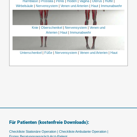
Harnblase
|
Prostata
|
Penis
|
Hoden
|
Vagina
|
Uterus
|
Hüfte
|
Wirbelsäule
|
Nervensystem
|
Venen und Arterien
|
Haut
|
Immunabwehr
Knie
|
Oberschenkel
|
Nervensystem
|
Venen und
Arterien
|
Haut
|
Immunabwehr
Unterschenkel
|
Füße
|
Nervensystem
|
Venen und Arterien
|
Haut
Für Patienten (kostenfreie Downloads):
Checkliste Stationäre Operation |
Checkliste Ambulante Operation |
Erstes Beratungsgespräch Arzt-Patient