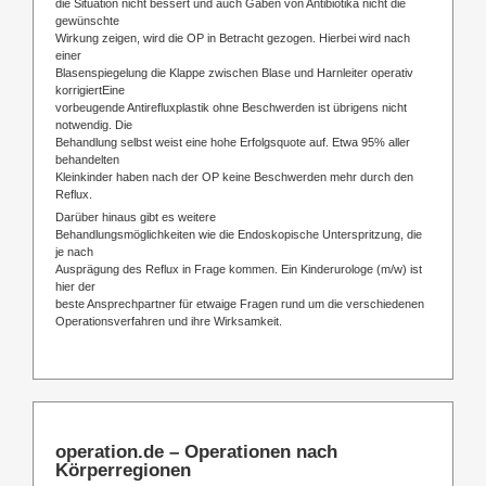
die Situation nicht bessert und auch Gaben von Antibiotika nicht die
gewünschte
Wirkung zeigen, wird die OP in Betracht gezogen. Hierbei wird nach
einer
Blasenspiegelung die Klappe zwischen Blase und Harnleiter operativ
korrigiertEine
vorbeugende Antirefluxplastik ohne Beschwerden ist übrigens nicht
notwendig. Die
Behandlung selbst weist eine hohe Erfolgsquote auf. Etwa 95% aller
behandelten
Kleinkinder haben nach der OP keine Beschwerden mehr durch den
Reflux.
Darüber hinaus gibt es weitere
Behandlungsmöglichkeiten wie die Endoskopische Unterspritzung, die
je nach
Ausprägung des Reflux in Frage kommen. Ein Kinderurologe (m/w) ist
hier der
beste Ansprechpartner für etwaige Fragen rund um die verschiedenen
Operationsverfahren und ihre Wirksamkeit.
operation.de – Operationen nach
Körperregionen