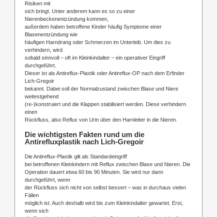
Risiken mit
sich bringt. Unter anderem kann es so zu einer
Nierenbeckenentzündung kommen,
außerdem haben betroffene Kinder häufig Symptome einer
Blasenentzündung wie
häufigen Harndrang oder Schmerzen im Unterleib. Um dies zu
verhindern, wird
sobald sinnvoll – oft im Kleinkindalter – ein operativer Eingriff
durchgeführt.
Dieser ist als Antireflux-Plastik oder Antireflux-OP nach dem Erfinder
Lich-Gregoir
bekannt. Dabei soll der Normalzustand zwischen Blase und Niere
weitestgehend
(re-)konstruiert und die Klappen stabilisiert werden. Diese verhindern
einen
Rückfluss, also Reflux von Urin über den Harnleiter in die Nieren.
Die wichtigsten Fakten rund um die
Antirefluxplastik nach Lich-Gregoir
Die Antireflux-Plastik gilt als Standardeingriff
bei betroffenen Kleinkindern mit Reflux zwischen Blase und Nieren. Die
Operation dauert etwa 60 bis 90 Minuten. Sie wird nur dann
durchgeführt, wenn
der Rückfluss sich nicht von selbst bessert – was in durchaus vielen
Fällen
möglich ist. Auch deshalb wird bis zum Kleinkindalter gewartet. Erst,
wenn sich