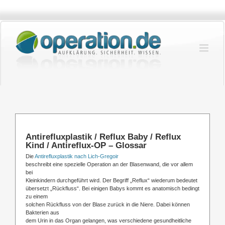
Zum
Inhalt
springen
Antirefluxplastik / Reflux Baby / Reflux
Kind / Antireflux-OP – Glossar
Die
Antirefluxplastik nach Lich-Gregoir
beschreibt eine spezielle Operation an der Blasenwand, die vor allem
bei
Kleinkindern durchgeführt wird. Der Begriff „Reflux“ wiederum bedeutet
übersetzt „Rückfluss“. Bei einigen Babys kommt es anatomisch bedingt
zu einem
solchen Rückfluss von der Blase zurück in die Niere. Dabei können
Bakterien aus
dem Urin in das Organ gelangen, was verschiedene gesundheitliche