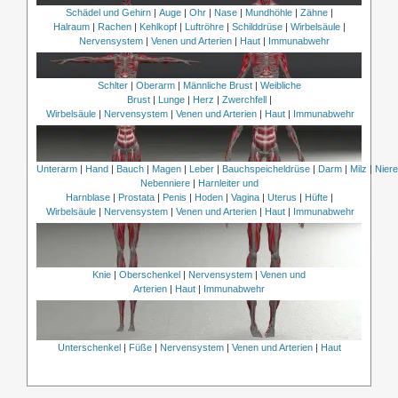
Schädel und Gehirn
|
Auge
|
Ohr
|
Nase
|
Mundhöhle
|
Zähne
|
Halraum
|
Rachen
|
Kehlkopf
|
Luftröhre
|
Schilddrüse
|
Wirbelsäule
|
Nervensystem
|
Venen und Arterien
|
Haut
|
Immunabwehr
Schlter
|
Oberarm
|
Männliche Brust
|
Weibliche
Brust
|
Lunge
|
Herz
|
Zwerchfell
|
Wirbelsäule
|
Nervensystem
|
Venen und Arterien
|
Haut
|
Immunabwehr
Unterarm
|
Hand
|
Bauch
|
Magen
|
Leber
|
Bauchspeicheldrüse
|
Darm
|
Milz
|
Nier
Nebenniere
|
Harnleiter und
Harnblase
|
Prostata
|
Penis
|
Hoden
|
Vagina
|
Uterus
|
Hüfte
|
Wirbelsäule
|
Nervensystem
|
Venen und Arterien
|
Haut
|
Immunabwehr
Knie
|
Oberschenkel
|
Nervensystem
|
Venen und
Arterien
|
Haut
|
Immunabwehr
Unterschenkel
|
Füße
|
Nervensystem
|
Venen und Arterien
|
Haut