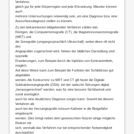
Verfahren
gleich gut für jede Körperregion und jede Erkrankung: Mitunter können
auch
mehrere Untersuchungen notwendig sein, um eine Diagnose bzw. eine
Ausschlussdiagnose stellen zu können.
Zu den bekanntesten bildgebenden Verfahren zählen das
Röntgen, die Computertomografie (CT), die Magnetresonanztomografie
(MRT) und
die Sonografie (umgangssprachlich Ultraschall), wobei diese oft nicht
den
Angiografien zugerechnet wird. Neben der bildlichen Darstellung sind
spezielle
Erweiterungen, zum Beispiel durch die Injektion von Kontrastmitteln,
möglich.
Auf diese Weise kann zum Beispiel die Funktion der Schilddrüse gut
abgebildet
werden. Als Konkurrenz zu MRT und CT gilt heute die Digitale
Subtraktionsangiografie (DSA), bei der optische Störungen digital
„herausgerechnet“ werden, was für eine bessere Sichtbarkeit und
somit womöglich
auch für eine deutlichere Diagnose sorgen kann. Sowohl bei diesem
Verfahren als
auch bei der Herzangiografie müssen Katheter in die Blutgefäße
eingebracht
werden. Dies bringt neben dem gewünschten Nutzen einige mögliche
Risiken mit
sich, weshalb das Verfahren nur bei entsprechender Notwendigkeit
durchgeführt