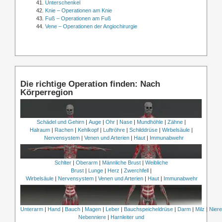
Unterschenkel
Knie – Operationen am Knie
Fuß – Operationen am Fuß
Vene – Operationen der Angiochirurgie
Die richtige Operation finden: Nach
Körperregion
Schädel und Gehirn
|
Auge
|
Ohr
|
Nase
|
Mundhöhle
|
Zähne
|
Halraum
|
Rachen
|
Kehlkopf
|
Luftröhre
|
Schilddrüse
|
Wirbelsäule
|
Nervensystem
|
Venen und Arterien
|
Haut
|
Immunabwehr
Schlter
|
Oberarm
|
Männliche Brust
|
Weibliche
Brust
|
Lunge
|
Herz
|
Zwerchfell
|
Wirbelsäule
|
Nervensystem
|
Venen und Arterien
|
Haut
|
Immunabwehr
Unterarm
|
Hand
|
Bauch
|
Magen
|
Leber
|
Bauchspeicheldrüse
|
Darm
|
Milz
|
Nier
Nebenniere
|
Harnleiter und