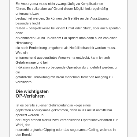
Ein Aneurysma muss nicht zwangsläufig zu Komplikationen
führen. Es sollte aber auf Grund dieser Möglichkeit regelmäßig
untersucht bzw.
beobachtet werden. So können die Gefäße an der Ausstülpung
besonders leicht
reißen – beispielsweise bei einem Unfall oder Sturz, aber auch spontan
ohne
erkennbaren Grund. In diesem Fall spricht man dann auch von einer
Hirnblutung,
die nach Entdeckung umgehend als Notfall behandelt werden muss.
Wird ein
entsprechend ausgeprägtes Aneurysma entdeckt, kann je nach
Gefahrenlage und bei
Indikation auch eine vorbeugende Operation durchgeführt werden, um
die
gefährliche Hirnblutung mit ihrem manchmal tödlichen Ausgang zu
verhindern.
Die wichtigsten
OP-Verfahren
Ist es bereits zu einer Gehirnblutung in Folge eines
geplatzten Aneurysmas gekommen, dann muss meist unmittelbar
operiert werden. In
der Regel stehen hierfür zwei verschiedene Operationsverfahren zur
Wahl, das
neurochirurgische Clipping oder das sogenannte Coiling, welches in
den Bereich