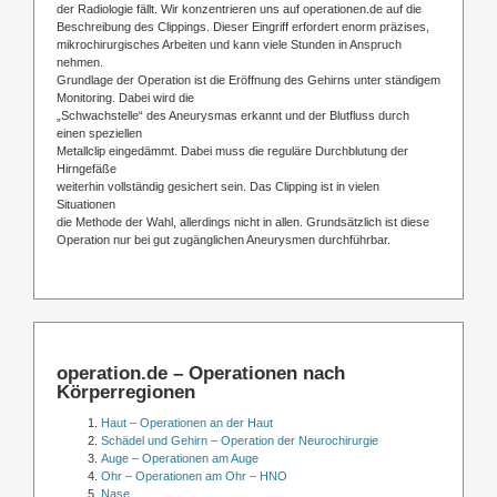
der Radiologie fällt. Wir konzentrieren uns auf operationen.de auf die
Beschreibung des Clippings. Dieser Eingriff erfordert enorm präzises,
mikrochirurgisches Arbeiten und kann viele Stunden in Anspruch
nehmen.
Grundlage der Operation ist die Eröffnung des Gehirns unter ständigem
Monitoring. Dabei wird die
„Schwachstelle“ des Aneurysmas erkannt und der Blutfluss durch
einen speziellen
Metallclip eingedämmt. Dabei muss die reguläre Durchblutung der
Hirngefäße
weiterhin vollständig gesichert sein. Das Clipping ist in vielen
Situationen
die Methode der Wahl, allerdings nicht in allen. Grundsätzlich ist diese
Operation nur bei gut zugänglichen Aneurysmen durchführbar.
operation.de – Operationen nach
Körperregionen
Haut – Operationen an der Haut
Schädel und Gehirn – Operation der Neurochirurgie
Auge – Operationen am Auge
Ohr – Operationen am Ohr – HNO
Nase