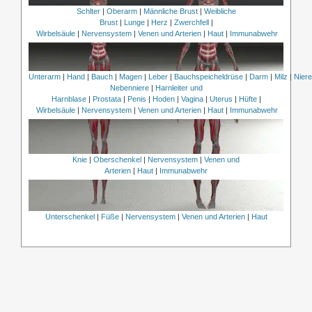
Schlter
|
Oberarm
|
Männliche Brust
|
Weibliche
Brust
|
Lunge
|
Herz
|
Zwerchfell
|
Wirbelsäule
|
Nervensystem
|
Venen und Arterien
|
Haut
|
Immunabwehr
Unterarm
|
Hand
|
Bauch
|
Magen
|
Leber
|
Bauchspeicheldrüse
|
Darm
|
Milz
|
Nier
Nebenniere
|
Harnleiter und
Harnblase
|
Prostata
|
Penis
|
Hoden
|
Vagina
|
Uterus
|
Hüfte
|
Wirbelsäule
|
Nervensystem
|
Venen und Arterien
|
Haut
|
Immunabwehr
Knie
|
Oberschenkel
|
Nervensystem
|
Venen und
Arterien
|
Haut
|
Immunabwehr
Unterschenkel
|
Füße
|
Nervensystem
|
Venen und Arterien
|
Haut