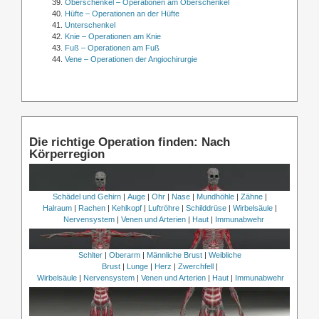
Oberschenkel – Operationen am Oberschenkel
Hüfte – Operationen an der Hüfte
Unterschenkel
Knie – Operationen am Knie
Fuß – Operationen am Fuß
Vene – Operationen der Angiochirurgie
Die richtige Operation finden: Nach
Körperregion
Schädel und Gehirn
|
Auge
|
Ohr
|
Nase
|
Mundhöhle
|
Zähne
|
Halraum
|
Rachen
|
Kehlkopf
|
Luftröhre
|
Schilddrüse
|
Wirbelsäule
|
Nervensystem
|
Venen und Arterien
|
Haut
|
Immunabwehr
Schlter
|
Oberarm
|
Männliche Brust
|
Weibliche
Brust
|
Lunge
|
Herz
|
Zwerchfell
|
Wirbelsäule
|
Nervensystem
|
Venen und Arterien
|
Haut
|
Immunabwehr