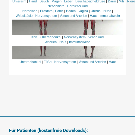
Unterarm
|
Hand
|
Bauch
|
Magen
|
Leber
|
Bauchspeicheldrüse
|
Darm
|
Milz
|
Nier
Nebenniere
|
Harnleiter und
Harnblase
|
Prostata
|
Penis
|
Hoden
|
Vagina
|
Uterus
|
Hüfte
|
Wirbelsäule
|
Nervensystem
|
Venen und Arterien
|
Haut
|
Immunabwehr
Knie
|
Oberschenkel
|
Nervensystem
|
Venen und
Arterien
|
Haut
|
Immunabwehr
Unterschenkel
|
Füße
|
Nervensystem
|
Venen und Arterien
|
Haut
Für Patienten (kostenfreie Downloads):