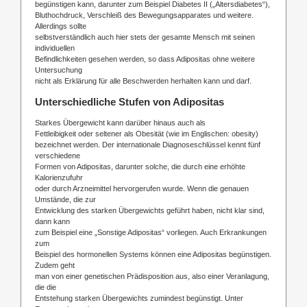
begünstigen kann, darunter zum Beispiel Diabetes II („Altersdiabetes“),
Bluthochdruck, Verschleiß des Bewegungsapparates und weitere.
Allerdings sollte
selbstverständlich auch hier stets der gesamte Mensch mit seinen
individuellen
Befindlichkeiten gesehen werden, so dass Adipositas ohne weitere
Untersuchung
nicht als Erklärung für alle Beschwerden herhalten kann und darf.
Unterschiedliche Stufen von Adipositas
Starkes Übergewicht kann darüber hinaus auch als
Fettleibigkeit oder seltener als Obesität (wie im Englischen: obesity)
bezeichnet werden. Der internationale Diagnoseschlüssel kennt fünf
verschiedene
Formen von Adipositas, darunter solche, die durch eine erhöhte
Kalorienzufuhr
oder durch Arzneimittel hervorgerufen wurde. Wenn die genauen
Umstände, die zur
Entwicklung des starken Übergewichts geführt haben, nicht klar sind,
dann kann
zum Beispiel eine „Sonstige Adipositas“ vorliegen. Auch Erkrankungen
zum
Beispiel des hormonellen Systems können eine Adipositas begünstigen.
Zudem geht
man von einer genetischen Prädisposition aus, also einer Veranlagung,
die die
Entstehung starken Übergewichts zumindest begünstigt. Unter