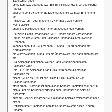
Experten ist zudem
umstritten, was zuerst da war: Ein zum Beispiel krankhaft gesteigerter
Appetit
oder eine sehr schlechte Stoffwechsellage, die dann zur Entstehung
von
Adipositas führt, oder umgekehrt. Hier muss wohl von sich
wechselseitig
ungünstig beeinflussenden Faktoren ausgegangen werden.
Die World Health Organization (WHO) kennt zudem verschiedene
Stufen, die das Ausmaß der Adipositas unabhängig ihrer jeweiligen
Ursachen
kennzeichnen. Ein BMI zwischen 18,5 und 24,9 gilt demnach als
Normalgewicht,
ein Wert zwischen 25 und 29,9 als Übergewicht, das dann auch bereits
als
Prä-Adipositas bezeichnet werden kann. Anschließend folgen
Adipositas Grad I
(bis 34,9) und Adipositas Grad II (bis 39,9) sowie die morbide
Adipositas mit
einem BMI ab 40. Hier ist das Risiko für die Entstehung von
Folgeerkrankungen
stark erhöht. Allerdings ist auch dieses Konzept umstritten, weil der BMI
nichts über die Körperfettverteilung oder überhaupt den Anteil an
Körperfett
aussagt. Sportler mit großer Muskelmasse beispielsweise würden nach
dieser
Definition unter Umständen bereits als übergewichtig gelten. Neuere
Ansätze