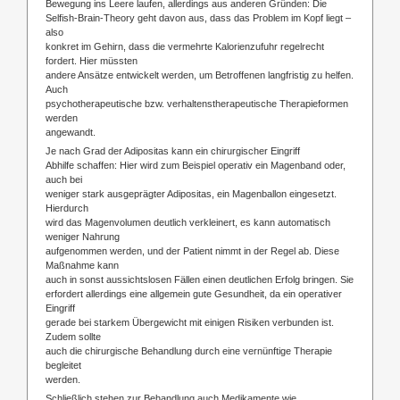
Bewegung ins Leere laufen, allerdings aus anderen Gründen: Die
Selfish-Brain-Theory geht davon aus, dass das Problem im Kopf liegt –
also
konkret im Gehirn, dass die vermehrte Kalorienzufuhr regelrecht
fordert. Hier müssten
andere Ansätze entwickelt werden, um Betroffenen langfristig zu helfen.
Auch
psychotherapeutische bzw. verhaltenstherapeutische Therapieformen
werden
angewandt.
Je nach Grad der Adipositas kann ein chirurgischer Eingriff
Abhilfe schaffen: Hier wird zum Beispiel operativ ein Magenband oder,
auch bei
weniger stark ausgeprägter Adipositas, ein Magenballon eingesetzt.
Hierdurch
wird das Magenvolumen deutlich verkleinert, es kann automatisch
weniger Nahrung
aufgenommen werden, und der Patient nimmt in der Regel ab. Diese
Maßnahme kann
auch in sonst aussichtslosen Fällen einen deutlichen Erfolg bringen. Sie
erfordert allerdings eine allgemein gute Gesundheit, da ein operativer
Eingriff
gerade bei starkem Übergewicht mit einigen Risiken verbunden ist.
Zudem sollte
auch die chirurgische Behandlung durch eine vernünftige Therapie
begleitet
werden.
Schließlich stehen zur Behandlung auch Medikamente wie