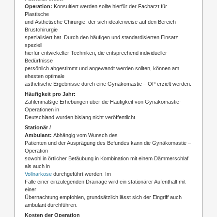
Operation:
Konsultiert werden sollte hierfür der
Facharzt für
Plastische
und Ästhetische Chirurgie, der sich idealerweise auf den Bereich
Brustchirurgie
spezialisiert hat. Durch den häufigen und standardisierten Einsatz
speziell
hierfür entwickelter Techniken, die entsprechend individueller
Bedürfnisse
persönlich abgestimmt und angewandt werden sollten, können am
ehesten optimale
ästhetische Ergebnisse durch eine Gynäkomastie – OP erzielt werden.
Häufigkeit pro Jahr:
Zahlenmäßige Erhebungen über die Häufigkeit von Gynäkomastie-
Operationen in
Deutschland wurden bislang nicht veröffentlicht.
Stationär /
Ambulant:
Abhängig vom Wunsch des
Patienten und der Ausprägung des Befundes kann die Gynäkomastie –
Operation
sowohl in örtlicher Betäubung in Kombination mit einem Dämmerschlaf
als auch in
Vollnarkose
durchgeführt werden. Im
Falle einer einzulegenden Drainage wird ein stationärer Aufenthalt mit
einer
Übernachtung empfohlen, grundsätzlich lässt sich der Eingriff auch
ambulant durchführen.
Kosten der Operation