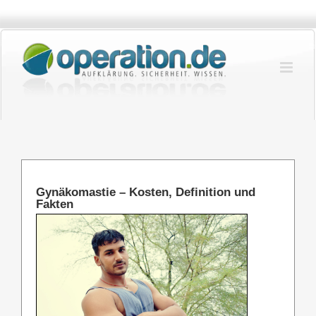
Zum
Inhalt
springen
Gynäkomastie – Kosten, Definition und
Fakten