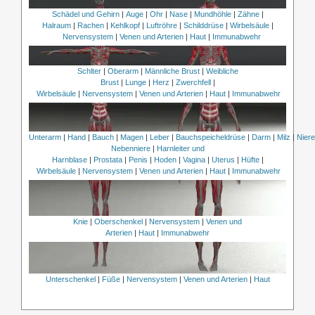
Schädel und Gehirn
|
Auge
|
Ohr
|
Nase
|
Mundhöhle
|
Zähne
|
Halraum
|
Rachen
|
Kehlkopf
|
Luftröhre
|
Schilddrüse
|
Wirbelsäule
|
Nervensystem
|
Venen und Arterien
|
Haut
|
Immunabwehr
Schlter
|
Oberarm
|
Männliche Brust
|
Weibliche
Brust
|
Lunge
|
Herz
|
Zwerchfell
|
Wirbelsäule
|
Nervensystem
|
Venen und Arterien
|
Haut
|
Immunabwehr
Unterarm
|
Hand
|
Bauch
|
Magen
|
Leber
|
Bauchspeicheldrüse
|
Darm
|
Milz
|
Nier
Nebenniere
|
Harnleiter und
Harnblase
|
Prostata
|
Penis
|
Hoden
|
Vagina
|
Uterus
|
Hüfte
|
Wirbelsäule
|
Nervensystem
|
Venen und Arterien
|
Haut
|
Immunabwehr
Knie
|
Oberschenkel
|
Nervensystem
|
Venen und
Arterien
|
Haut
|
Immunabwehr
Unterschenkel
|
Füße
|
Nervensystem
|
Venen und Arterien
|
Haut