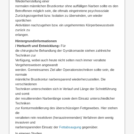
Wiederherstellung einer
normalen männlichen Brustkontur ohne auffälligen Narben sollte es den
Betroffenen möglich sein, die oftmals eingetretene psychosoziale
Zurückgezogenheit bzw. Isolation zu überwinden, um wieder
sportlichen
Aktivitäten nachzugehen bzw. ein ungehemmtes Körperbewusstsein
zurück zu
erlangen.
Hintergrundinformationen
/ Herkunft und Entwicklung:
Für
die chirurgische Behandlung der Gynäkomastie stehen zahlreiche
Techniken zur
Verfügung, wobei auch heute nicht selten noch immer veraltete
Vorgehensweisen angewandt
werden. Gemeinsames Ziel aller Operationstechniken sollte sein, die
normale
männliche Brustkontur narbensparend wiederherzustellen. Die
verschiedenen
Techniken unterscheiden sich in Verlauf und Länge der Schnittführung
und somit
der resultierenden Narbenlänge sowie dem Einsatz unterschiedlicher
Techniken
zur Konturmodellierung des überschüssigen Fettgewebes. Hier stehen
die
veralteten rein resektiven (heraustrennenden) Verfahren dem wenig
invasiven und
narbensparenden Einsatz der
Fettabsaugung
gegenüber.
In eigenen Studien