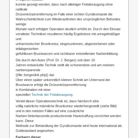
konnte gezeigt werden, dass nach alleiniger Fettabsaugung ohne
radikale
Drüsenkörperentfernung im Falle einer echten Gynäkomastie die
Wahrscheinlichkeit zum Wiederauftreten des ursprünglichen Befundes
wenige
Monate nach erfolgter Operation deutlich erhöht ist. Durch den Einsatz
veralteter Techniken resultieren häufig Ergebnisse mit unregelmäßiger
und
unharmonischer Brustkontur, eingesunkenen, abgestorbenen oder
teilabgestorben
gefühllosen Brustwarzen und sichtbarer entstellender Narbenbildung.
Die durch den Autor (Prof. Dr. J. Borges) seit über 10
Jahren entwickelte Technik stellt die schonendste und am meisten
narbensparende
{{file::borgeslink.php}} dar.
Über einen später unkenntlich kleinen Schnitt am Unterrand der
Brustwarze erfolgt die Drüsenkörperentfernung
in Kombination mit einer
speziellen
Technik der Fettabsaugung
.
Vorteil dieser Operationstechnik ist, dass hierdurch eine
völlig natürliche männliche Brustkontur wiederhergestellt (siehe Bild)
und in den meisten Fällen auf eine zusätzliche
Narben hinterlassende produzierende Hautstraffung verzichtet werden
kann. Diese
Methode zur Behandlung der Gynäkomastie wird heute international als
Goldstandard angesehen.
Facharzt dieser