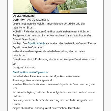
Operationsname,
Definition:
Als Gynäkomastie
bezeichnet man die weiblich imponierende Vergrößerung der
männlichen Brust,
wobei im Falle der ‚echten Gynäkomastie’ neben einer möglichen
Fettgewebsvermehrung immer ein nachweisbares Wachstum des
Brustdrüsenkörpers
vorliegt. Die
Gynäkomastie
kann ein- oder beidseitig auftreten. Ziel der
Gynäkomastie-Operation
sollte eine narben-sparende Wiederherstellung der normalen
männlichen
Brustkontur durch Entfernung des überschüssigen Brustdrüsen- und
ggf.
Fettgewebes sein.
Die Gynäkomastie-Operation
kann bei allen Patienten mit echter Gynäkomastie sowie
Pseudogynäkomastie angewandt
werden. Hierdurch können zum einen körperliche Beschwerden, wie
z.B.
Schmerzhaftigkeit, reduziert bzw. aufgehoben werden. In den meisten
Fällen ist
das Ziel, eine erhebliche Verbesserung der durch die vergrößerten
Brüste
eingeschränkten Lebensqualität zu erreichen. Durch die