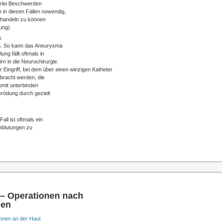
erlei Beschwerden
h in diesen Fällen nowendig,
ehandeln zu können
ung).
s
n. So kann das Aneurysma
ung fällt oftmals in
n in die Neurochirurgie.
r Eingriff, bei dem über einen winzigen Katheter
ebracht werden, die
omit unterbinden
erödung durch gezielt
all ist oftmals ein
inblutungen zu
 – Operationen nach
nen
onen an der Haut