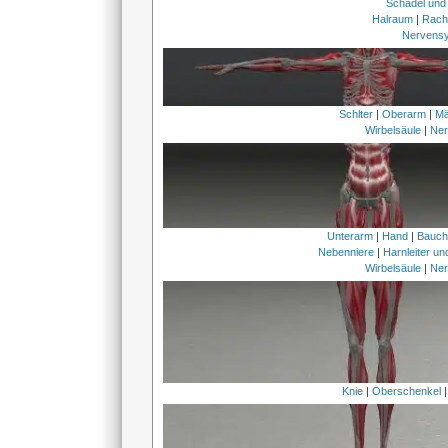
Schädel und
Halraum
|
Rach
Nervens
Schlter
|
Oberarm
|
Mä
Wirbelsäule
|
Ner
Unterarm
|
Hand
|
Bauc
Nebenniere
|
Harnleiter u
Wirbelsäule
|
Ner
Knie
|
Oberschenkel