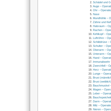
Schädel und Ge
Auge – Operat
Ohr – Operati
Nase
Mundhöhle – O
Zähne und Kief
Halsraum – Op
Rachen – Oper
Kehlkopf – Ope
Luftröhre – Op
Schilddrüse – 
Schulter – Ope
Oberarm – Op
Unterarm – Op
Hand – Operat
Immunabwehr –
Zwerchfell – O
Herz – Operat
Lunge – Opera
Brust (männlic
Brust (weiblich
Bauchmuskel –
Magen – Oper
Leber – Operat
Bauchspeichel
Darm – Opera
Milz – Operati
Nieren – Opera