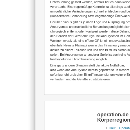
Untersuchung gestellt werden, oftmals hat es dann kein
verursacht. Eine regelmäßige Kontrolle ist allerdings auc
um gefährliche Veränderungen schnell entdecken und b
(konservative Behandlung bzw. engmaschige Überwach
Darüber hinaus gibt es je nach Lage und Ausprägung de
Aneurysmas unterschiedliche Behandlungsmöglichkeite
chirurgisch entfernt oder korrigiert werden, diese Behandl
den Bereich der Gefäßchirurgie, bei Aneurysmen im Gehir
Weniger invasiv als eine offene OP ist ein endovaskuläre
ebenfalls kleinste Platinspiralen in das Hirnaneurysma g
dieses zu einem Teil ausfüllen und den Blutfluss hieran s
sollen. Bei Aneurysmen an anderer Stelle ist auch eine V
hierbeigeführte Thrombosierung möglich.
Eine ganz andere Situation stellt der akute Notfall dar,
also wenn das Aneurysma bereits geplatzt ist. In diesem F
sofortiger chirurgischer Eingriff notwendig, um weitere E
verhindern und die Gefäße zu stabilisieren.
operation.de
Körperregio
Haut – Operati