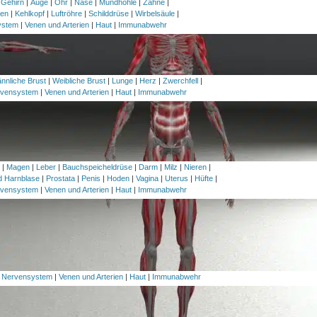
 Gehirn
|
Auge
|
Ohr
|
Nase
|
Mundhöhle
|
Zähne
|
en
|
Kehlkopf
|
Luftröhre
|
Schilddrüse
|
Wirbelsäule
|
ystem
|
Venen und Arterien
|
Haut
|
Immunabwehr
nnliche Brust
|
Weibliche Brust
|
Lunge
|
Herz
|
Zwerchfell
|
vensystem
|
Venen und Arterien
|
Haut
|
Immunabwehr
h
|
Magen
|
Leber
|
Bauchspeicheldrüse
|
Darm
|
Milz
|
Nieren
|
nd Harnblase
|
Prostata
|
Penis
|
Hoden
|
Vagina
|
Uterus
|
Hüfte
|
vensystem
|
Venen und Arterien
|
Haut
|
Immunabwehr
|
Nervensystem
|
Venen und Arterien
|
Haut
|
Immunabwehr