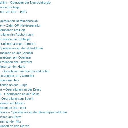
hirn – Operation der Neurochirurgie
ionen am Auge
onen am Ohr – HNO
perationen im Mundbereich
er – Zahn OP, Kieferoperation
erationen am Hals
ationen im Rachenraum
rationen am Kehlkopf
erationen an der Luftröhre
Operationen an der Schilddrüse
rationen an der Schulter
erationen am Oberarm
erationen am Unterarm
ionen an der Hand
 Operationen an den Lymphknoten
perationen am Zwerchfell
ionen am Herz
tionen an der Lunge
h) – Operationen an der Brust
) – Operationen an der Brust
 Operationen am Bauch
ationen am Magen
ionen an der Leber
drüse – Operationen an der Bauchspeicheldrüse
tionen am Darm
onen an der Milz
tionen an den Nieren