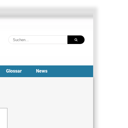
Suche
nach:
Glossar
News