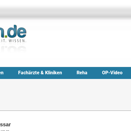
en
Fachärzte & Kliniken
Reha
OP-Video
ssar