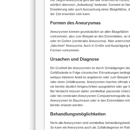
Der Begriff Aneurysma geht auf das Griechische zurück
wörtlich übersetzt „Aufweitung“ bedeutet. Gemeint ist hi
Erweiterung oder auch Aussackung eines Blutgefäßes, d
der Zeit erworben sein kann.
Formen des Aneurysmas
Aneurysmen können grundsätzlich an allen Blutgefäßen
vorkommen, also zum Beispiel an den Extremitäten, an
oder im Gehirn (zerebrales Aneurysma). Man untersche
„falschem“ Aneurysma. Auch in Größe und Ausprägung k
Formen vorkommen.
Ursachen und Diagnose
Ein Großteil der Aneurysmen ist durch Schädigungen de
Gefäßwände in Folge chronischer Erkrankungen bedingt,
weitaus kleinerer Anteil ist angeboren oder zum Beispiel F
oder eines Unfalltraumas. Aneurysmen machen oftmals
sie bereits deutlich fortgeschritten ausgedehnt oder gar b
Bei Verdacht müssen daher unmittelbar passende Unters
oder bei zerebralen Aneurysmen Computertomografie du
Aneurysmen im Bauchraum oder in den Extremitäten kö
bereits ertastet werden.
Behandlungsmöglichkeiten
Nicht alle Aneurysmen sind unmittelbar behandlungsbedür
So kann ein Aneurysma auch als Zufallsdiagnose im Ra