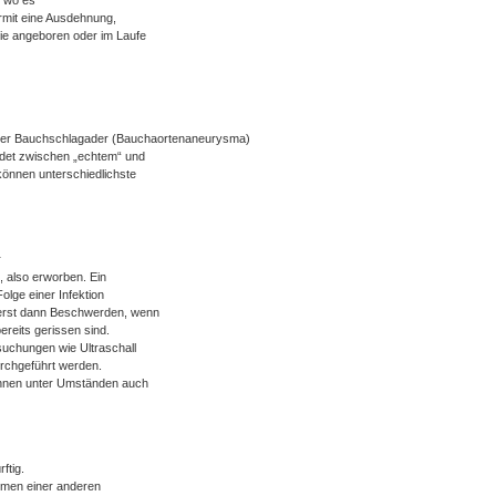
, wo es
ermit eine Ausdehnung,
ie angeboren oder im Laufe
 der Bauchschlagader (Bauchaortenaneurysma)
idet zwischen „echtem“ und
önnen unterschiedlichste
r
 also erworben. Ein
olge einer Infektion
 erst dann Beschwerden, wenn
ereits gerissen sind.
uchungen wie Ultraschall
rchgeführt werden.
nnen unter Umständen auch
ftig.
hmen einer anderen