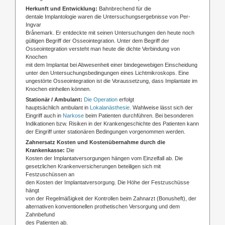
Herkunft und Entwicklung:
Bahnbrechend für die
dentale Implantologie waren die Untersuchungsergebnisse von Per-
Ingvar
Brånemark. Er entdeckte mit seinen Untersuchungen den heute noch
gültigen Begriff der Osseointegration. Unter dem Begriff der
Osseointegration versteht man heute die dichte Verbindung von
Knochen
mit dem Implantat bei Abwesenheit einer bindegewebigen Einscheidung
unter den Untersuchungsbedingungen eines Lichtmikroskops. Eine
ungestörte Osseointegration ist die Voraussetzung, dass Implantate im
Knochen einheilen können.
Stationär / Ambulant:
Die Operation
erfolgt
hauptsächlich ambulant in
Lokalanästhesie
. Wahlweise lässt sich der
Eingriff auch in
Narkose
beim Patienten durchführen. Bei besonderen
Indikationen bzw. Risiken in der Krankengeschichte des Patienten kann
der Eingriff unter stationären Bedingungen vorgenommen werden.
Zahnersatz Kosten und Kostenübernahme durch die
Krankenkasse:
Die
Kosten der Implantatversorgungen hängen vom Einzelfall ab. Die
gesetzlichen Krankenversicherungen beteiligen sich mit
Festzuschüssen an
den Kosten der Implantatversorgung. Die Höhe der Festzuschüsse
hängt
von der Regelmäßigkeit der Kontrollen beim Zahnarzt (Bonusheft), der
alternativen konventionellen prothetischen Versorgung und dem
Zahnbefund
des Patienten ab.