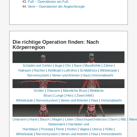
Fuß – Operationen am Fuß
Vene – Operationen der Angiochirurgie
Die richtige Operation finden: Nach
Körperregion
Schädel und Gehirn
|
Auge
|
Ohr
|
Nase
|
Mundhöhle
|
Zähne
|
Halraum
|
Rachen
|
Kehlkopf
|
Luftröhre
|
Schilddrüse
|
Wirbelsäule
|
Nervensystem
|
Venen und Arterien
|
Haut
|
Immunabwehr
Schlter
|
Oberarm
|
Männliche Brust
|
Weibliche
Brust
|
Lunge
|
Herz
|
Zwerchfell
|
Wirbelsäule
|
Nervensystem
|
Venen und Arterien
|
Haut
|
Immunabwehr
Unterarm
|
Hand
|
Bauch
|
Magen
|
Leber
|
Bauchspeicheldrüse
|
Darm
|
Milz
|
Nier
Nebenniere
|
Harnleiter und
Harnblase
|
Prostata
|
Penis
|
Hoden
|
Vagina
|
Uterus
|
Hüfte
|
Wirbelsäule
|
Nervensystem
|
Venen und Arterien
|
Haut
|
Immunabwehr