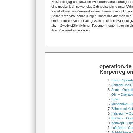
Behandlungsgrund sowie individuellem Versicherungsinsti
eine medizinisch notwendige Zahnbehandlung unter Voll
Regelfall von den Krankenkassen übernommen. Umfass
Zahnersatz bzw. Zahnfüllungen, hängt das Ausmaß der 
unter anderem von der ausgewählten Materialvariante (Ke
ab. In Zweifelsfällen können Patienten Kostenfragen in d
ihrer Krankenkasse klären.
operation.de
Körperregio
Haut – Operati
Schädel und Ge
Auge – Operat
Ohr – Operati
Nase
Mundhöhle – O
Zähne und Kief
Halsraum – Op
Rachen – Oper
Kehlkopf – Ope
Luftröhre – Op
Schilddrüse – 