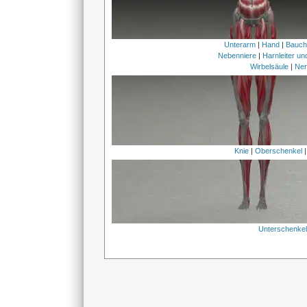
Unterarm
|
Hand
|
Bauc
Nebenniere
|
Harnleiter u
Wirbelsäule
|
Ner
Knie
|
Oberschenkel
Unterschenke