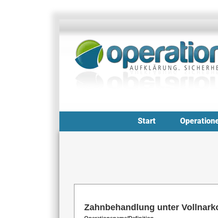
Zum
Inhalt
springen
Start
Operation
Zahnbehandlung unter Vollnarko