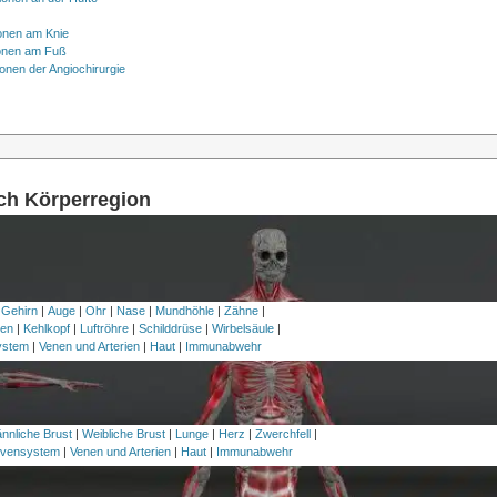
onen am Knie
onen am Fuß
onen der Angiochirurgie
ach Körperregion
 Gehirn
|
Auge
|
Ohr
|
Nase
|
Mundhöhle
|
Zähne
|
en
|
Kehlkopf
|
Luftröhre
|
Schilddrüse
|
Wirbelsäule
|
ystem
|
Venen und Arterien
|
Haut
|
Immunabwehr
nnliche Brust
|
Weibliche Brust
|
Lunge
|
Herz
|
Zwerchfell
|
vensystem
|
Venen und Arterien
|
Haut
|
Immunabwehr