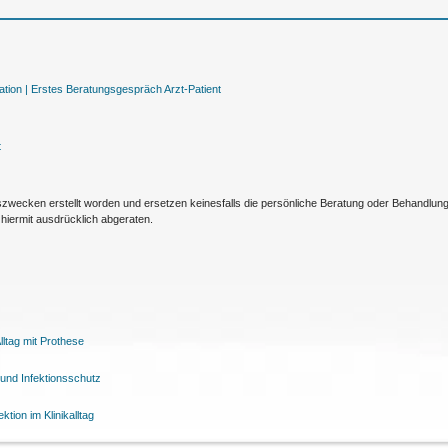
tion |
Erstes Beratungsgespräch Arzt-Patient
t
nszwecken erstellt worden und ersetzen keinesfalls die persönliche Beratung oder Behandlu
hiermit ausdrücklich abgeraten.
ltag mit Prothese
und Infektionsschutz
tion im Klinikalltag