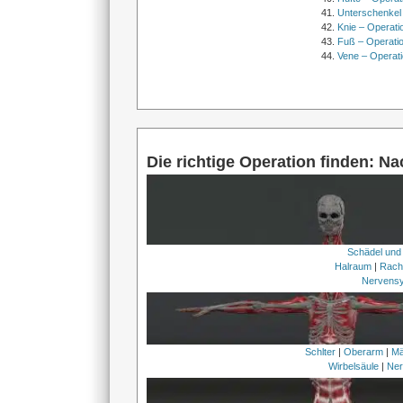
Unterschenkel
Knie – Operati
Fuß – Operati
Vene – Operati
Die richtige Operation finden: N
Schädel und
Halraum
|
Rach
Nervens
Schlter
|
Oberarm
|
Mä
Wirbelsäule
|
Ner