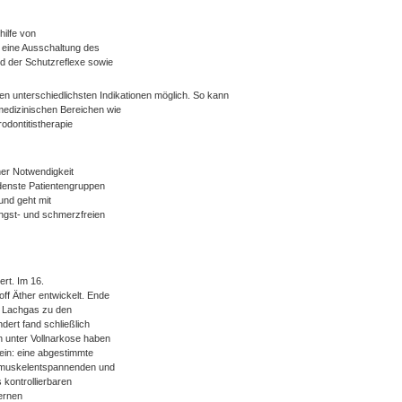
hilfe von
 eine Ausschaltung des
d der Schutzreflexe sowie
en unterschiedlichsten Indikationen möglich. So kann
medizinischen Bereichen wie
odontitistherapie
her Notwendigkeit
edenste Patientengruppen
und geht mit
angst- und schmerzfreien
ert. Im 16.
ff Äther entwickelt. Ende
d Lachgas zu den
ert fand schließlich
 unter Vollnarkose haben
ein: eine abgestimmte
e muskelentspannenden und
kontrollierbaren
ernen