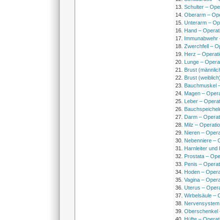
Schulter – Ope
Oberarm – Op
Unterarm – Op
Hand – Operat
Immunabwehr –
Zwerchfell – O
Herz – Operat
Lunge – Opera
Brust (männlic
Brust (weiblich
Bauchmuskel –
Magen – Oper
Leber – Operat
Bauchspeichel
Darm – Opera
Milz – Operati
Nieren – Opera
Nebenniere – 
Harnleiter und
Prostata – Ope
Penis – Opera
Hoden – Opera
Vagina – Opera
Uterus – Oper
Wirbelsäule – 
Nervensystem
Oberschenkel 
Hüfte – Operat