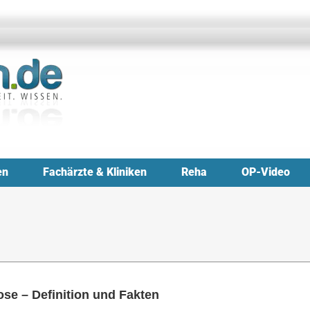
en
Fachärzte & Kliniken
Reha
OP-Video
se – Definition und Fakten