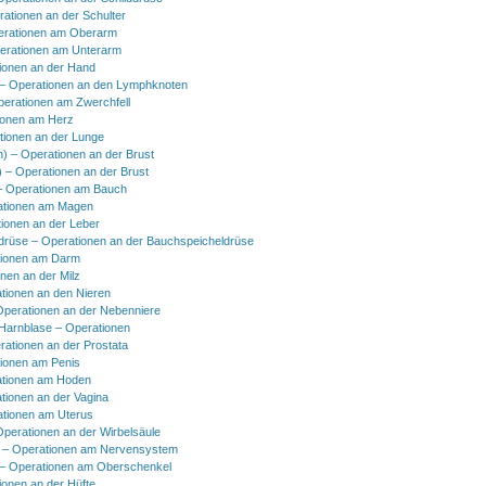
rationen an der Schulter
erationen am Oberarm
erationen am Unterarm
ionen an der Hand
 Operationen an den Lymphknoten
perationen am Zwerchfell
ionen am Herz
tionen an der Lunge
h) – Operationen an der Brust
) – Operationen an der Brust
 Operationen am Bauch
ationen am Magen
ionen an der Leber
drüse – Operationen an der Bauchspeicheldrüse
tionen am Darm
onen an der Milz
tionen an den Nieren
Operationen an der Nebenniere
 Harnblase – Operationen
rationen an der Prostata
tionen am Penis
tionen am Hoden
tionen an der Vagina
ationen am Uterus
Operationen an der Wirbelsäule
 – Operationen am Nervensystem
– Operationen am Oberschenkel
ionen an der Hüfte