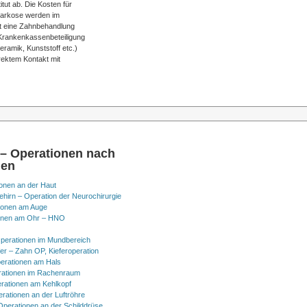
tut ab. Die Kosten für
narkose werden im
t eine Zahnbehandlung
Krankenkassenbeteiligung
ramik, Kunststoff etc.)
irektem Kontakt mit
 – Operationen nach
nen
onen an der Haut
hirn – Operation der Neurochirurgie
ionen am Auge
onen am Ohr – HNO
perationen im Mundbereich
er – Zahn OP, Kieferoperation
erationen am Hals
ationen im Rachenraum
rationen am Kehlkopf
erationen an der Luftröhre
Operationen an der Schilddrüse