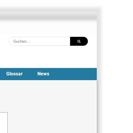
Suche
nach:
Glossar
News