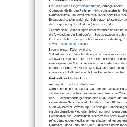
Operationsname/Definition
Die
Vollnarkose (Allgemeinanästhesie)
ermöglicht eine
Operation, die für den Patienten völlig schmerzfrei ist. Mit
Narkosemitteln und Medikamenten finden beim Patienten
Bewusstseins (Amnesie), der Schmerzen (Analgesie) un
die Entspannung der Muskeln (Relaxation) statt.
Zahnärztliche Behandlungen unter Vollnarkose sind bei d
die Anwendung der Narkoseform beispielsweise in zahn
Oral- und Kieferchirurgie, Zahnersatz und -erhaltung, Par
sowie
Implantologie
erfolgen.
In den meisten Fällen wird eine
Vollnarkose bei Zahnbehandlungen nicht aus medizinisc
angewandt. Vielmehr stellt die Narkoseform für verschi
eine angenehme Alternative zur örtlichen Betäubung dar 
unterschiedlichen Vorzügen (wie etwa einer vollständig 
sowie zeitlich kalkulierbaren Art der Behandlung) einher.
Herkunft und Entwicklung
Anfänge der modernen Vollnarkose
werden häufig bereits auf das ausgehende Mittelalter dati
Jahrhundert wurde beispielsweise der chemische Wirksto
des 18. Jahrhunderts gesellten sich auch Sauerstoff un
verwendeten Narkosemitteln. Mit dem frühen 19. Jahrhund
auch Chloroform Anwendung. Die heutigen Behandlungen
mit den damaligen Methoden jedoch nur noch wenig gem
Kombination aus Schlafmitteln, schmerzstillenden sowi
reflexdämpfenden Medikamenten erlauben einen bestens 
Narkosezustand. Risiken für den Patienten sind mit mod