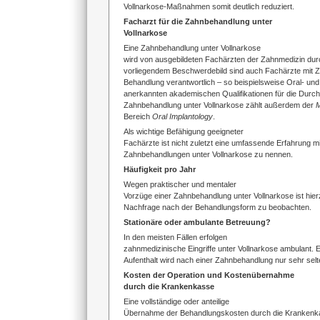
Vollnarkose-Maßnahmen somit deutlich reduziert.
Facharzt für die Zahnbehandlung unter
Vollnarkose
Eine Zahnbehandlung unter Vollnarkose
wird von ausgebildeten Fachärzten der Zahnmedizin dur
vorliegendem Beschwerdebild sind auch Fachärzte mit Zu
Behandlung verantwortlich – so beispielsweise Oral- u
anerkannten akademischen Qualifikationen für die Durch
Zahnbehandlung unter Vollnarkose zählt außerdem der
M
Bereich
Oral Implantology
.
Als wichtige Befähigung geeigneter
Fachärzte ist nicht zuletzt eine umfassende Erfahrung m
Zahnbehandlungen unter Vollnarkose zu nennen.
Häufigkeit pro Jahr
Wegen praktischer und mentaler
Vorzüge einer Zahnbehandlung unter Vollnarkose ist hier
Nachfrage nach der Behandlungsform zu beobachten.
Stationäre oder ambulante Betreuung?
In den meisten Fällen erfolgen
zahnmedizinische Eingriffe unter Vollnarkose ambulant. E
Aufenthalt wird nach einer Zahnbehandlung nur sehr selt
Kosten der Operation und Kostenübernahme
durch die Krankenkasse
Eine vollständige oder anteilige
Übernahme der Behandlungskosten durch die Krankenka