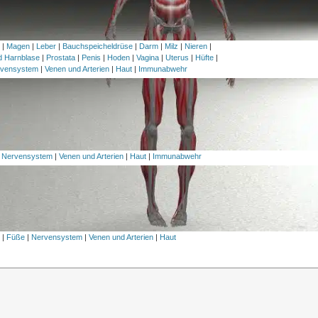
h
|
Magen
|
Leber
|
Bauchspeicheldrüse
|
Darm
|
Milz
|
Nieren
|
nd Harnblase
|
Prostata
|
Penis
|
Hoden
|
Vagina
|
Uterus
|
Hüfte
|
vensystem
|
Venen und Arterien
|
Haut
|
Immunabwehr
|
Nervensystem
|
Venen und Arterien
|
Haut
|
Immunabwehr
l
|
Füße
|
Nervensystem
|
Venen und Arterien
|
Haut