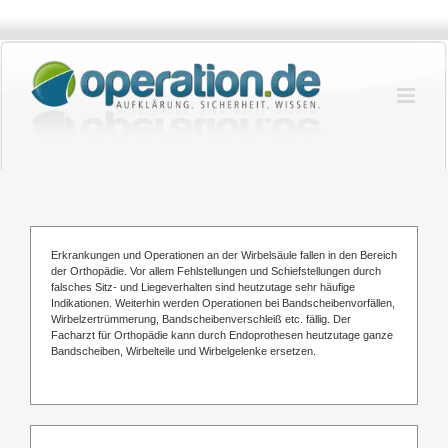
Zum
Inhalt
springen
Erkrankungen und Operationen an der Wirbelsäule fallen in den Bereich
der Orthopädie. Vor allem Fehlstellungen und Schiefstellungen durch
falsches Sitz- und Liegeverhalten sind heutzutage sehr häufige
Indikationen. Weiterhin werden Operationen bei Bandscheibenvorfällen,
Wirbelzertrümmerung, Bandscheibenverschleiß etc. fällig. Der
Facharzt für Orthopädie kann durch Endoprothesen heutzutage ganze
Bandscheiben, Wirbelteile und Wirbelgelenke ersetzen.