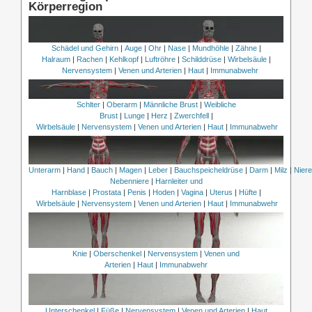
Körperregion
Schädel und Gehirn
|
Auge
|
Ohr
|
Nase
|
Mundhöhle
|
Zähne
|
Halraum
|
Rachen
|
Kehlkopf
|
Luftröhre
|
Schilddrüse
|
Wirbelsäule
|
Nervensystem
|
Venen und Arterien
|
Haut
|
Immunabwehr
Schlter
|
Oberarm
|
Männliche Brust
|
Weibliche
Brust
|
Lunge
|
Herz
|
Zwerchfell
|
Wirbelsäule
|
Nervensystem
|
Venen und Arterien
|
Haut
|
Immunabwehr
Unterarm
|
Hand
|
Bauch
|
Magen
|
Leber
|
Bauchspeicheldrüse
|
Darm
|
Milz
|
Nier
Nebenniere
|
Harnleiter und
Harnblase
|
Prostata
|
Penis
|
Hoden
|
Vagina
|
Uterus
|
Hüfte
|
Wirbelsäule
|
Nervensystem
|
Venen und Arterien
|
Haut
|
Immunabwehr
Knie
|
Oberschenkel
|
Nervensystem
|
Venen und
Arterien
|
Haut
|
Immunabwehr
Unterschenkel
|
Füße
|
Nervensystem
|
Venen und Arterien
|
Haut