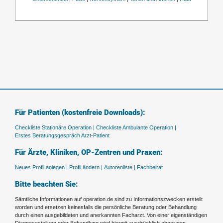
Für Patienten (kostenfreie Downloads):
Checkliste Stationäre Operation |
Checkliste Ambulante Operation |
Erstes Beratungsgespräch Arzt-Patient
Für Ärzte, Kliniken, OP-Zentren und Praxen:
Neues Profil anlegen |
Profil ändern |
Autorenliste |
Fachbeirat
Bitte beachten Sie:
Sämtliche Informationen auf operation.de sind zu Informationszwecken erstellt
worden und ersetzen keinesfalls die persönliche Beratung oder Behandlung
durch einen ausgebildeten und anerkannten Facharzt. Von einer eigenständigen
Diagnosestellung oder Behandlung wird hiermit ausdrücklich abgeraten.