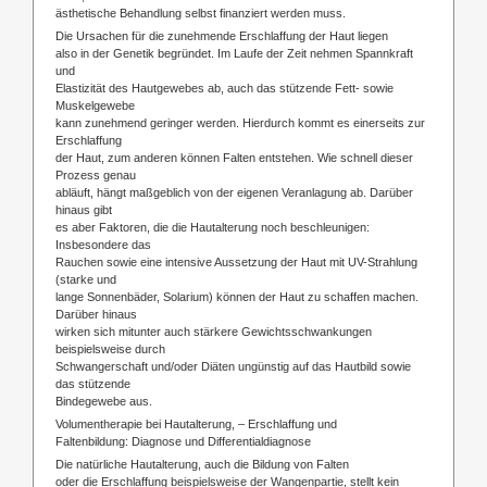
ästhetische Behandlung selbst finanziert werden muss.
Die Ursachen für die zunehmende Erschlaffung der Haut liegen
also in der Genetik begründet. Im Laufe der Zeit nehmen Spannkraft
und
Elastizität des Hautgewebes ab, auch das stützende Fett- sowie
Muskelgewebe
kann zunehmend geringer werden. Hierdurch kommt es einerseits zur
Erschlaffung
der Haut, zum anderen können Falten entstehen. Wie schnell dieser
Prozess genau
abläuft, hängt maßgeblich von der eigenen Veranlagung ab. Darüber
hinaus gibt
es aber Faktoren, die die Hautalterung noch beschleunigen:
Insbesondere das
Rauchen sowie eine intensive Aussetzung der Haut mit UV-Strahlung
(starke und
lange Sonnenbäder, Solarium) können der Haut zu schaffen machen.
Darüber hinaus
wirken sich mitunter auch stärkere Gewichtsschwankungen
beispielsweise durch
Schwangerschaft und/oder Diäten ungünstig auf das Hautbild sowie
das stützende
Bindegewebe aus.
Volumentherapie bei Hautalterung, – Erschlaffung und
Faltenbildung: Diagnose und Differentialdiagnose
Die natürliche Hautalterung, auch die Bildung von Falten
oder die Erschlaffung beispielsweise der Wangenpartie, stellt kein