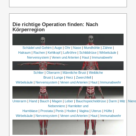
Die richtige Operation finden: Nach
Körperregion
Schädel und Gehirn
|
Auge
|
Ohr
|
Nase
|
Mundhöhle
|
Zähne
|
Halraum
|
Rachen
|
Kehlkopf
|
Luftröhre
|
Schilddrüse
|
Wirbelsäule
|
Nervensystem
|
Venen und Arterien
|
Haut
|
Immunabwehr
Schlter
|
Oberarm
|
Männliche Brust
|
Weibliche
Brust
|
Lunge
|
Herz
|
Zwerchfell
|
Wirbelsäule
|
Nervensystem
|
Venen und Arterien
|
Haut
|
Immunabwehr
Unterarm
|
Hand
|
Bauch
|
Magen
|
Leber
|
Bauchspeicheldrüse
|
Darm
|
Milz
|
Nier
Nebenniere
|
Harnleiter und
Harnblase
|
Prostata
|
Penis
|
Hoden
|
Vagina
|
Uterus
|
Hüfte
|
Wirbelsäule
|
Nervensystem
|
Venen und Arterien
|
Haut
|
Immunabwehr