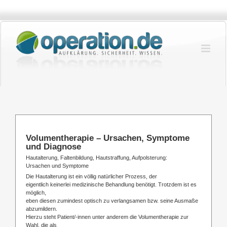
Zum
Inhalt
springen
Volumentherapie – Ursachen, Symptome
und Diagnose
Hautalterung, Faltenbildung, Hautstraffung, Aufpolsterung:
Ursachen und Symptome
Die Hautalterung ist ein völlig natürlicher Prozess, der
eigentlich keinerlei medizinische Behandlung benötigt. Trotzdem ist es
möglich,
eben diesen zumindest optisch zu verlangsamen bzw. seine Ausmaße
abzumildern.
Hierzu steht Patient/-innen unter anderem die Volumentherapie zur
Wahl, die als