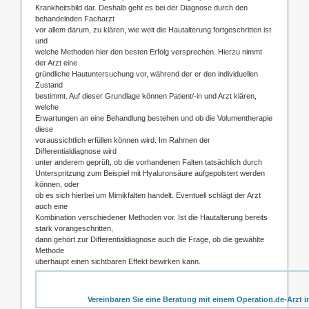
Krankheitsbild dar. Deshalb geht es bei der Diagnose durch den
behandelnden Facharzt
vor allem darum, zu klären, wie weit die Hautalterung fortgeschritten ist
und
welche Methoden hier den besten Erfolg versprechen. Hierzu nimmt
der Arzt eine
gründliche Hautuntersuchung vor, während der er den individuellen
Zustand
bestimmt. Auf dieser Grundlage können Patient/-in und Arzt klären,
welche
Erwartungen an eine Behandlung bestehen und ob die Volumentherapie
diese
voraussichtlich erfüllen können wird. Im Rahmen der
Differentialdiagnose wird
unter anderem geprüft, ob die vorhandenen Falten tatsächlich durch
Unterspritzung zum Beispiel mit Hyaluronsäure aufgepolstert werden
können, oder
ob es sich hierbei um Mimikfalten handelt. Eventuell schlägt der Arzt
auch eine
Kombination verschiedener Methoden vor. Ist die Hautalterung bereits
stark vorangeschritten,
dann gehört zur Differentialdiagnose auch die Frage, ob die gewählte
Methode
überhaupt einen sichtbaren Effekt bewirken kann.
Vereinbaren Sie eine Beratung mit einem Operation.de-Arzt i