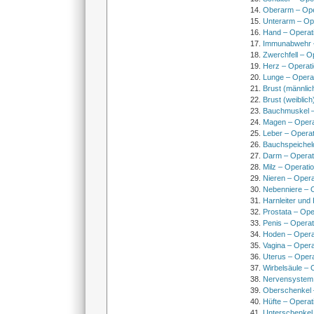
Oberarm – Op
Unterarm – Op
Hand – Operat
Immunabwehr –
Zwerchfell – O
Herz – Operat
Lunge – Opera
Brust (männlic
Brust (weiblich
Bauchmuskel –
Magen – Oper
Leber – Operat
Bauchspeichel
Darm – Opera
Milz – Operati
Nieren – Opera
Nebenniere – 
Harnleiter und
Prostata – Ope
Penis – Opera
Hoden – Opera
Vagina – Opera
Uterus – Oper
Wirbelsäule – 
Nervensystem
Oberschenkel 
Hüfte – Operat
Unterschenkel