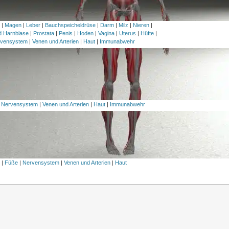
h
|
Magen
|
Leber
|
Bauchspeicheldrüse
|
Darm
|
Milz
|
Nieren
|
nd Harnblase
|
Prostata
|
Penis
|
Hoden
|
Vagina
|
Uterus
|
Hüfte
|
vensystem
|
Venen und Arterien
|
Haut
|
Immunabwehr
|
Nervensystem
|
Venen und Arterien
|
Haut
|
Immunabwehr
l
|
Füße
|
Nervensystem
|
Venen und Arterien
|
Haut