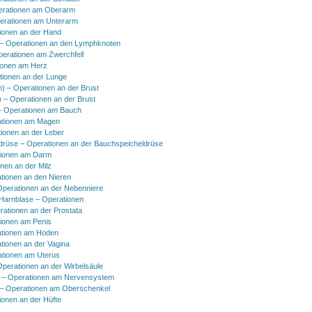
erationen am Oberarm
erationen am Unterarm
ionen an der Hand
 Operationen an den Lymphknoten
perationen am Zwerchfell
ionen am Herz
tionen an der Lunge
h) – Operationen an der Brust
) – Operationen an der Brust
 Operationen am Bauch
ationen am Magen
ionen an der Leber
drüse – Operationen an der Bauchspeicheldrüse
tionen am Darm
onen an der Milz
tionen an den Nieren
Operationen an der Nebenniere
 Harnblase – Operationen
rationen an der Prostata
tionen am Penis
tionen am Hoden
tionen an der Vagina
ationen am Uterus
Operationen an der Wirbelsäule
 – Operationen am Nervensystem
– Operationen am Oberschenkel
ionen an der Hüfte