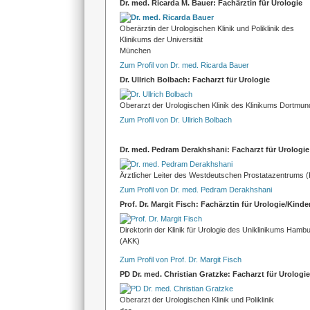
Dr. med. Ricarda M. Bauer: Fachärztin für Urologie
Oberärztin der Urologischen Klinik und Poliklinik des
Klinikums der Universität
München
Zum Profil von Dr. med. Ricarda Bauer
Dr. Ullrich Bolbach: Facharzt für Urologie
Oberarzt der Urologischen Klinik des Klinikums Dortmun
Zum Profil von Dr. Ullrich Bolbach
Dr. med. Pedram Derakhshani: Facharzt für Urologie
Ärztlicher Leiter des Westdeutschen Prostatazentrums (
Zum Profil von Dr. med. Pedram Derakhshani
Prof. Dr. Margit Fisch: Fachärztin für Urologie/Kinde
Direktorin der Klinik für Urologie des Uniklinikums Ham
(AKK)
Zum Profil von Prof. Dr. Margit Fisch
PD Dr. med. Christian Gratzke: Facharzt für Urologie
Oberarzt der Urologischen Klinik und Poliklinik