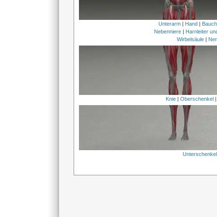
Unterarm
|
Hand
|
Bauc
Nebenniere
|
Harnleiter u
Wirbelsäule
|
Ner
Knie
|
Oberschenkel
Unterschenke