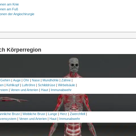
onen am Knie
onen am Fuß
onen der Angiochirurgie
ach Körperregion
 Gehirn
|
Auge
|
Ohr
|
Nase
|
Mundhöhle
|
Zähne
|
en
|
Kehlkopf
|
Luftröhre
|
Schilddrüse
|
Wirbelsäule
|
ystem
|
Venen und Arterien
|
Haut
|
Immunabwehr
nnliche Brust
|
Weibliche Brust
|
Lunge
|
Herz
|
Zwerchfell
|
vensystem
|
Venen und Arterien
|
Haut
|
Immunabwehr