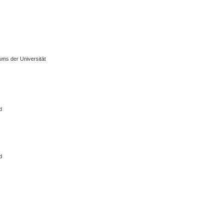
kums der Universität
d
d