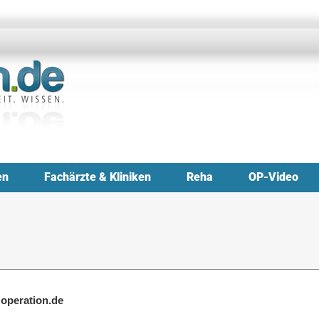
en
Fachärzte & Kliniken
Reha
OP-Video
 operation.de