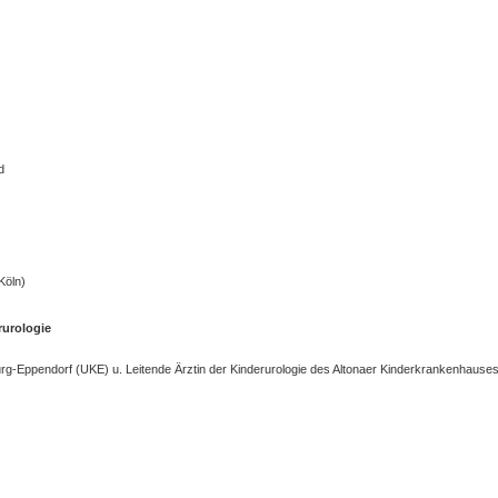
d
Köln)
rurologie
burg-Eppendorf (UKE) u. Leitende Ärztin der Kinderurologie des Altonaer Kinderkrankenhause