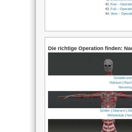
Knie – Operati
Fuß – Operati
Vene – Operati
Die richtige Operation finden: N
Schädel und
Halraum
|
Rach
Nervens
Schlter
|
Oberarm
|
Mä
Wirbelsäule
|
Ner