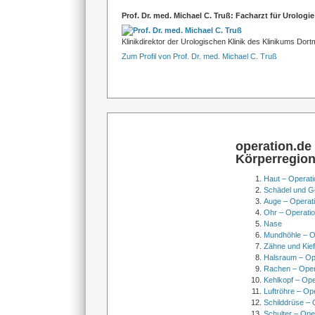
Prof. Dr. med. Michael C. Truß: Facharzt für Urologie
Klinikdirektor der Urologischen Klinik des Klinikums Dor
Zum Profil von Prof. Dr. med. Michael C. Truß
operation.de
Körperregio
Haut – Operati
Schädel und Ge
Auge – Operat
Ohr – Operati
Nase
Mundhöhle – O
Zähne und Kief
Halsraum – Op
Rachen – Oper
Kehlkopf – Ope
Luftröhre – Op
Schilddrüse – 
Schulter – Ope