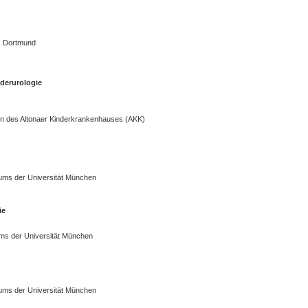
ms Dortmund
nderurologie
in des Altonaer Kinderkrankenhauses (AKK)
ikums der Universität München
ie
kums der Universität München
ikums der Universität München