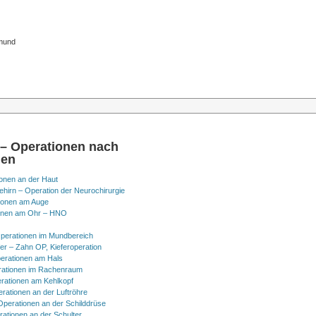
tmund
 – Operationen nach
nen
onen an der Haut
hirn – Operation der Neurochirurgie
ionen am Auge
onen am Ohr – HNO
perationen im Mundbereich
er – Zahn OP, Kieferoperation
erationen am Hals
ationen im Rachenraum
rationen am Kehlkopf
erationen an der Luftröhre
Operationen an der Schilddrüse
rationen an der Schulter