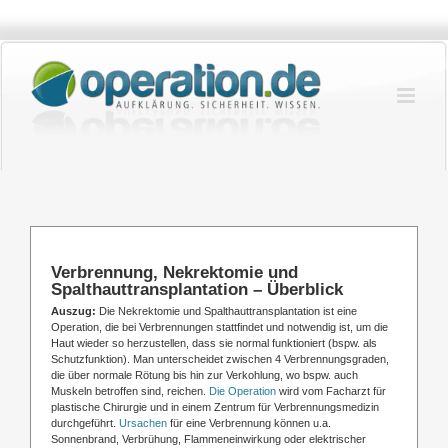
Zum
Inhalt
springen
Verbrennung, Nekrektomie und
Spalthauttransplantation – Überblick
Auszug:
Die Nekrektomie und Spalthauttransplantation ist eine
Operation, die bei Verbrennungen stattfindet und notwendig ist, um die
Haut wieder so herzustellen, dass sie normal funktioniert (bspw. als
Schutzfunktion). Man unterscheidet zwischen 4 Verbrennungsgraden,
die über normale Rötung bis hin zur Verkohlung, wo bspw. auch
Muskeln betroffen sind, reichen.
Die Operation
wird vom F
acharzt für
plastische Chirurgie und in einem Zentrum für Verbrennungsmedizin
durchgeführt.
Ursachen
für eine Verbrennung können u.a.
Sonnenbrand, Verbrühung, Flammeneinwirkung oder elektrischer