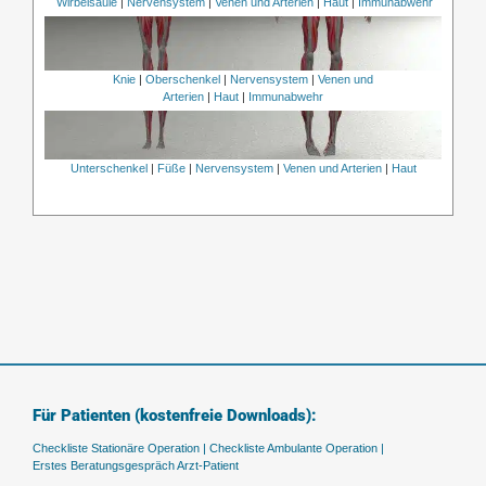
Wirbelsäule
|
Nervensystem
|
Venen und Arterien
|
Haut
|
Immunabwehr
Knie
|
Oberschenkel
|
Nervensystem
|
Venen und
Arterien
|
Haut
|
Immunabwehr
Unterschenkel
|
Füße
|
Nervensystem
|
Venen und Arterien
|
Haut
Für Patienten (kostenfreie Downloads):
Checkliste Stationäre Operation |
Checkliste Ambulante Operation |
Erstes Beratungsgespräch Arzt-Patient