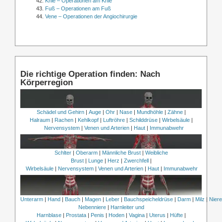
Knie – Operationen am Knie
Fuß – Operationen am Fuß
Vene – Operationen der Angiochirurgie
Die richtige Operation finden: Nach
Körperregion
Schädel und Gehirn
|
Auge
|
Ohr
|
Nase
|
Mundhöhle
|
Zähne
|
Halraum
|
Rachen
|
Kehlkopf
|
Luftröhre
|
Schilddrüse
|
Wirbelsäule
|
Nervensystem
|
Venen und Arterien
|
Haut
|
Immunabwehr
Schlter
|
Oberarm
|
Männliche Brust
|
Weibliche
Brust
|
Lunge
|
Herz
|
Zwerchfell
|
Wirbelsäule
|
Nervensystem
|
Venen und Arterien
|
Haut
|
Immunabwehr
Unterarm
|
Hand
|
Bauch
|
Magen
|
Leber
|
Bauchspeicheldrüse
|
Darm
|
Milz
|
Nier
Nebenniere
|
Harnleiter und
Harnblase
|
Prostata
|
Penis
|
Hoden
|
Vagina
|
Uterus
|
Hüfte
|