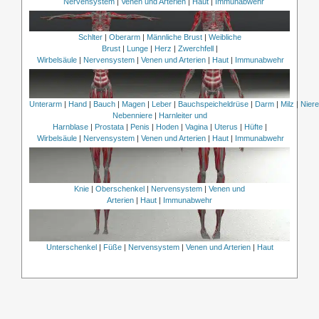
Nervensystem
|
Venen und Arterien
|
Haut
|
Immunabwehr
Schlter
|
Oberarm
|
Männliche Brust
|
Weibliche
Brust
|
Lunge
|
Herz
|
Zwerchfell
|
Wirbelsäule
|
Nervensystem
|
Venen und Arterien
|
Haut
|
Immunabwehr
Unterarm
|
Hand
|
Bauch
|
Magen
|
Leber
|
Bauchspeicheldrüse
|
Darm
|
Milz
|
Nier
Nebenniere
|
Harnleiter und
Harnblase
|
Prostata
|
Penis
|
Hoden
|
Vagina
|
Uterus
|
Hüfte
|
Wirbelsäule
|
Nervensystem
|
Venen und Arterien
|
Haut
|
Immunabwehr
Knie
|
Oberschenkel
|
Nervensystem
|
Venen und
Arterien
|
Haut
|
Immunabwehr
Unterschenkel
|
Füße
|
Nervensystem
|
Venen und Arterien
|
Haut