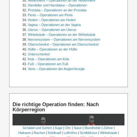
Nebenniere – Operationen an der Nebenniere
Harnleiter und Harnblase – Operationen
Prostata – Operationen an der Prostata
Penis – Operationen am Penis
Hoden – Operationen am Hoden
Vagina – Operationen an der Vagina
Uterus – Operationen am Uterus
Wirbelsäule – Operationen an der Wirbelsäule
Nervensystem – Operationen am Nervensystem
Oberschenkel – Operationen am Oberschenkel
Hüfte – Operationen an der Hüfte
Unterschenkel
Knie – Operationen am Knie
Fuß – Operationen am Fuß
Vene – Operationen der Angiochirurgie
Die richtige Operation finden: Nach
Körperregion
Schädel und Gehirn
|
Auge
|
Ohr
|
Nase
|
Mundhöhle
|
Zähne
|
Halraum
|
Rachen
|
Kehlkopf
|
Luftröhre
|
Schilddrüse
|
Wirbelsäule
|