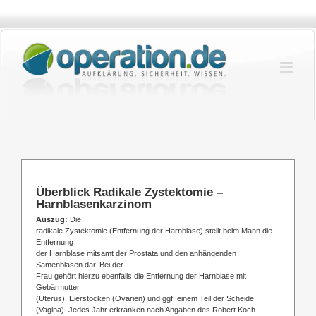
Zum
Inhalt
springen
Überblick Radikale Zystektomie –
Harnblasenkarzinom
Auszug:
Die
radikale Zystektomie (Entfernung der Harnblase) stellt beim Mann die
Entfernung
der Harnblase mitsamt der Prostata und den anhängenden
Samenblasen dar. Bei der
Frau gehört hierzu ebenfalls die Entfernung der Harnblase mit
Gebärmutter
(Uterus), Eierstöcken (Ovarien) und ggf. einem Teil der Scheide
(Vagina). Jedes Jahr erkranken nach Angaben des Robert Koch-