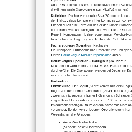
Operationsname:
Scarf?Osteotomie des ersten Mittelfußknochen (Synony
dreidimensionale Osteotomie erster Mittelfußknochen)
Definition:
Die
hier vorgestellte Scarf?Osteotomie des e
den Hallux valgus korrigieren. Hier kommt es zur Korrektu
Ebenen durch eine Korrektur des ersten Mittelfußknoch
durchtrennt wird und korrigiert fixiert wird. Diese Operation
Regel in Kombination mit einer sogenannten Weichteilko
bzw. Sehnenverlängerung und Raffung der Gelenkkapsel)
Facharzt dieser Operation:
Fachärzte
für Orthopädie, Orthopädie und Unfallchirurgie und geleg
führen
Hallux valgus Korrekturoperationen
durch.
Hallux valgus Operation – Häufigkeit pro Jahr:
In
Deutschland werden pro Jahr ca. 70.000 Hallux valgus 
durchgeführt. Die Operationen werden bei Bedarf mit Ko
weiterer Zehen kombiniert.
Herkunft und
Entwicklung:
Der Begriff „Scarf“ kommt aus dem Englis
Begriff aus der Zimmermannskunst. „Scarf“ bedeutet „L
zweier schräg angeschnittener Hölzer durch Schrauben).
valgus Korrekturoperationen gibt es ca. 100 verschiede
Im deutschsprachigen Raum werden davon vor allem ca.
verwendet. Bei den verschiedenen Operationstechniken
Wesentlichen drei Gruppen:
Reine Weichteiltechniken
(Sehnen/Kapsel?Operationen)
Reine knöcherne Korrekturen