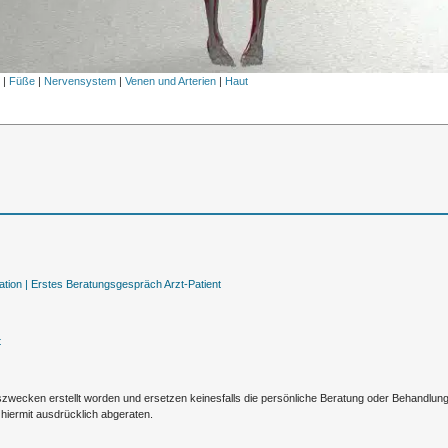
l
|
Füße
|
Nervensystem
|
Venen und Arterien
|
Haut
tion |
Erstes Beratungsgespräch Arzt-Patient
t
nszwecken erstellt worden und ersetzen keinesfalls die persönliche Beratung oder Behandlu
hiermit ausdrücklich abgeraten.