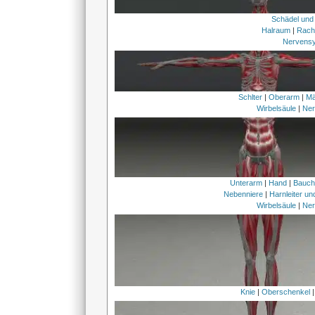
Schädel und
Halraum
|
Rach
Nervens
Schlter
|
Oberarm
|
Mä
Wirbelsäule
|
Ner
Unterarm
|
Hand
|
Bauc
Nebenniere
|
Harnleiter u
Wirbelsäule
|
Ner
Knie
|
Oberschenkel