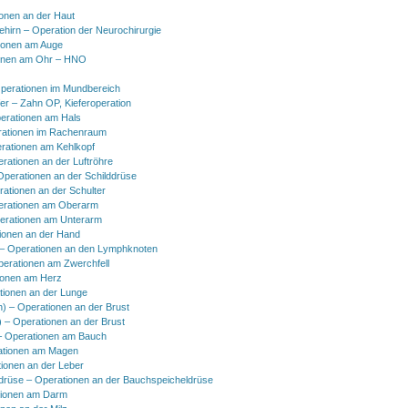
onen an der Haut
hirn – Operation der Neurochirurgie
ionen am Auge
onen am Ohr – HNO
perationen im Mundbereich
er – Zahn OP, Kieferoperation
erationen am Hals
ationen im Rachenraum
rationen am Kehlkopf
erationen an der Luftröhre
Operationen an der Schilddrüse
rationen an der Schulter
erationen am Oberarm
erationen am Unterarm
ionen an der Hand
 Operationen an den Lymphknoten
perationen am Zwerchfell
ionen am Herz
tionen an der Lunge
h) – Operationen an der Brust
) – Operationen an der Brust
 Operationen am Bauch
ationen am Magen
ionen an der Leber
drüse – Operationen an der Bauchspeicheldrüse
tionen am Darm