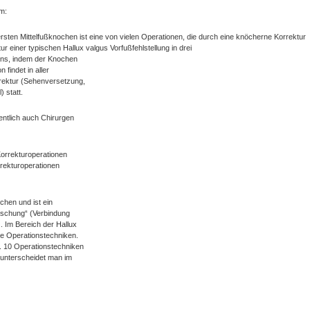
m:
rsten Mittelfußknochen ist eine von vielen Operationen, die durch eine knöcherne Korrektur
r einer typischen Hallux valgus Vorfußfehlstellung in drei
ens, indem der Knochen
 findet in aller
rrektur (Sehenversetzung,
 statt.
entlich auch Chirurgen
Korrekturoperationen
rrekturoperationen
chen und ist ein
aschung“ (Verbindung
 Im Bereich der Hallux
ne Operationstechniken.
 10 Operationstechniken
 unterscheidet man im