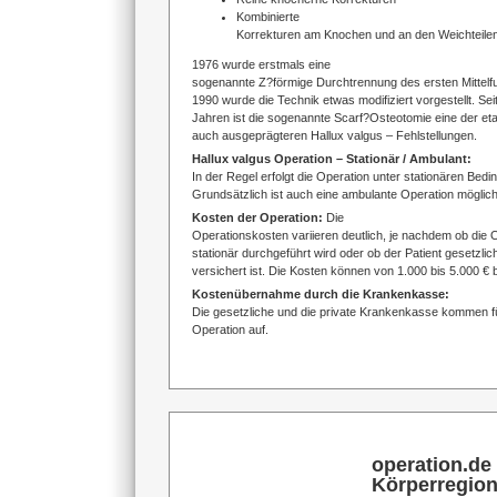
Kombinierte
Korrekturen am Knochen und an den Weichteilen
1976 wurde erstmals eine
sogenannte Z?förmige Durchtrennung des ersten Mittelfu
1990 wurde die Technik etwas modifiziert vorgestellt. Sei
Jahren ist die sogenannte Scarf?Osteotomie eine der eta
auch ausgeprägteren Hallux valgus – Fehlstellungen.
Hallux valgus Operation – Stationär / Ambulant:
In der Regel erfolgt die Operation unter stationären Bed
Grundsätzlich ist auch eine ambulante Operation möglich 
Kosten der Operation:
Die
Operationskosten variieren deutlich, je nachdem ob die 
stationär durchgeführt wird oder ob der Patient gesetzlic
versichert ist. Die Kosten können von 1.000 bis 5.000 € 
Kostenübernahme durch die Krankenkasse:
Die gesetzliche und die private Krankenkasse kommen fü
Operation auf.
operation.de
Körperregio