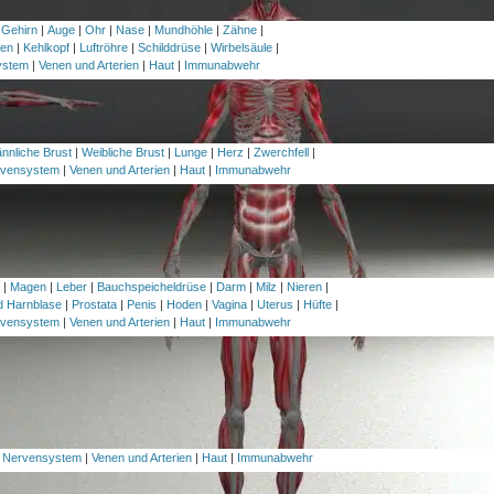
 Gehirn
|
Auge
|
Ohr
|
Nase
|
Mundhöhle
|
Zähne
|
en
|
Kehlkopf
|
Luftröhre
|
Schilddrüse
|
Wirbelsäule
|
ystem
|
Venen und Arterien
|
Haut
|
Immunabwehr
nnliche Brust
|
Weibliche Brust
|
Lunge
|
Herz
|
Zwerchfell
|
vensystem
|
Venen und Arterien
|
Haut
|
Immunabwehr
h
|
Magen
|
Leber
|
Bauchspeicheldrüse
|
Darm
|
Milz
|
Nieren
|
nd Harnblase
|
Prostata
|
Penis
|
Hoden
|
Vagina
|
Uterus
|
Hüfte
|
vensystem
|
Venen und Arterien
|
Haut
|
Immunabwehr
|
Nervensystem
|
Venen und Arterien
|
Haut
|
Immunabwehr