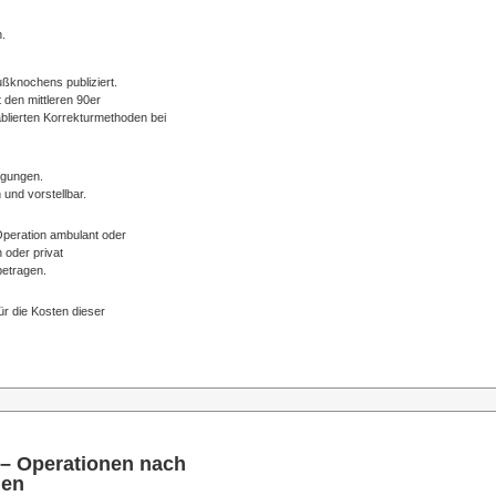
.
ßknochens publiziert.
t den mittleren 90er
blierten Korrekturmethoden bei
ingungen.
und vorstellbar.
Operation ambulant oder
h oder privat
betragen.
r die Kosten dieser
 – Operationen nach
nen