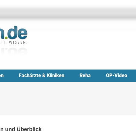
en
Fachärzte & Kliniken
Reha
OP-Video
en und Überblick