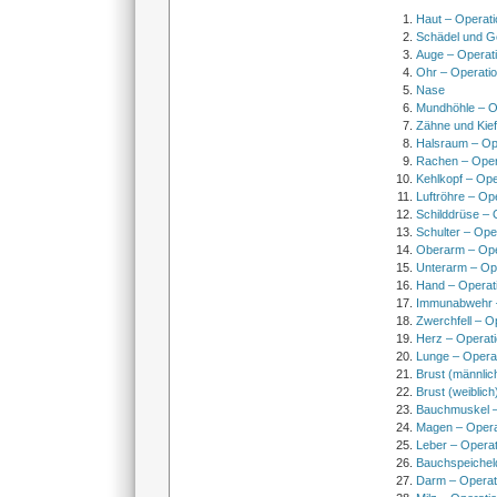
Haut – Operati
Schädel und Ge
Auge – Operat
Ohr – Operati
Nase
Mundhöhle – O
Zähne und Kief
Halsraum – Op
Rachen – Oper
Kehlkopf – Ope
Luftröhre – Op
Schilddrüse – 
Schulter – Ope
Oberarm – Op
Unterarm – Op
Hand – Operat
Immunabwehr –
Zwerchfell – O
Herz – Operat
Lunge – Opera
Brust (männlic
Brust (weiblich
Bauchmuskel –
Magen – Oper
Leber – Operat
Bauchspeichel
Darm – Opera