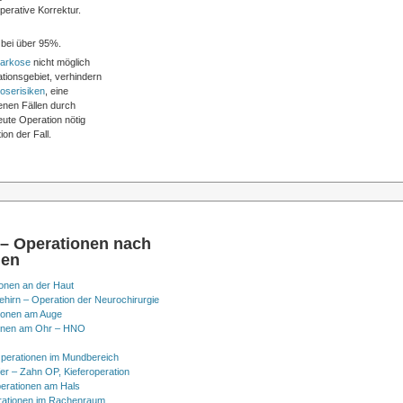
erative Korrektur.
 bei über 95%.
arkose
nicht möglich
tionsgebiet, verhindern
oserisiken
, eine
tenen Fällen durch
ute Operation nötig
on der Fall.
 – Operationen nach
nen
onen an der Haut
hirn – Operation der Neurochirurgie
ionen am Auge
onen am Ohr – HNO
perationen im Mundbereich
er – Zahn OP, Kieferoperation
erationen am Hals
ationen im Rachenraum