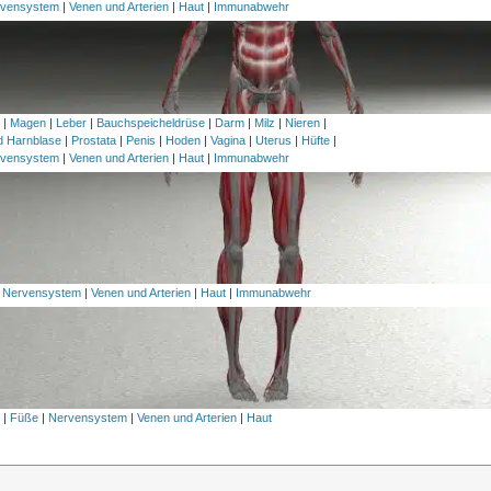
vensystem
|
Venen und Arterien
|
Haut
|
Immunabwehr
h
|
Magen
|
Leber
|
Bauchspeicheldrüse
|
Darm
|
Milz
|
Nieren
|
nd Harnblase
|
Prostata
|
Penis
|
Hoden
|
Vagina
|
Uterus
|
Hüfte
|
vensystem
|
Venen und Arterien
|
Haut
|
Immunabwehr
|
Nervensystem
|
Venen und Arterien
|
Haut
|
Immunabwehr
l
|
Füße
|
Nervensystem
|
Venen und Arterien
|
Haut