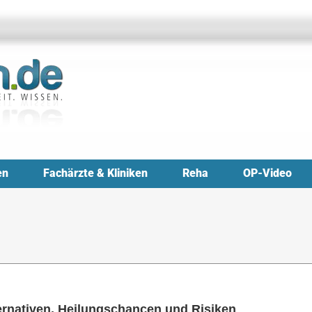
en
Fachärzte & Kliniken
Reha
OP-Video
lternativen, Heilungschancen und Risiken