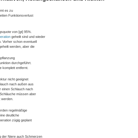
mmt es zu
etten Funktionsverlust
gsquote von [gt] 95%.
eration
geheilt sind und wieder
n. Vorher schon eventuell
eheilt werden, aber die
npflanzung
unktion durchgeführt.
e komplett entfernt.
ektur nicht geeignet
Schlauch nach außen aus
er einen Schlauch nach
e Schläuche müssen aber
t werden.
werden regelmäßige
ine deutliche
peration zügig geplant
g der Niere auch Schmerzen