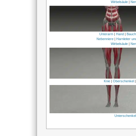
Wirbelsäule
|
Ner
Unterarm
|
Hand
|
Bauc
Nebenniere
|
Harnleiter u
Wirbelsäule
|
Ner
Knie
|
Oberschenkel
Unterschenke