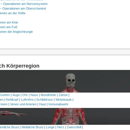
 – Operationen am Nervensystem
– Operationen am Oberschenkel
ionen an der Hüfte
onen am Knie
onen am Fuß
onen der Angiochirurgie
ach Körperregion
 Gehirn
|
Auge
|
Ohr
|
Nase
|
Mundhöhle
|
Zähne
|
en
|
Kehlkopf
|
Luftröhre
|
Schilddrüse
|
Wirbelsäule
|
ystem
|
Venen und Arterien
|
Haut
|
Immunabwehr
nnliche Brust
|
Weibliche Brust
|
Lunge
|
Herz
|
Zwerchfell
|