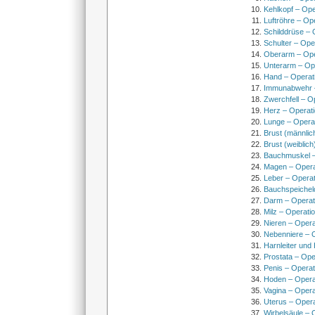
Kehlkopf – Ope
Luftröhre – Op
Schilddrüse – 
Schulter – Ope
Oberarm – Op
Unterarm – Op
Hand – Operat
Immunabwehr –
Zwerchfell – O
Herz – Operat
Lunge – Opera
Brust (männlic
Brust (weiblich
Bauchmuskel –
Magen – Oper
Leber – Operat
Bauchspeichel
Darm – Opera
Milz – Operati
Nieren – Opera
Nebenniere – 
Harnleiter und
Prostata – Ope
Penis – Opera
Hoden – Opera
Vagina – Opera
Uterus – Oper
Wirbelsäule – 