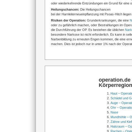
oder wiederkehrende Entzündungen ein Grund für eine op
Heilungschancen:
Die Heilungschancen
bei der Harnleiterneueinpflanzung mit Psoas-Hitch liegen
Risiken der Operation:
Grunderkrankungen, die eine
N
oder zu gefährlich machen, oder Bestrahlungen im Opera
die Durchführung der OP. Es bestehen die üblichen
Nark
besondere Narkose ist nicht erforderlich. Es kann in sel
Narbenbildung zu erneuten Engen kommen, die eine erne
machen. Dies ist jedoch nur in unter 1% nach der Operati
operation.de
Körperregio
Haut – Operati
Schädel und Ge
Auge – Operat
Ohr – Operati
Nase
Mundhöhle – O
Zähne und Kief
Halsraum – Op
Rachen – Oper