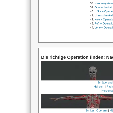
Nervensystem
Oberschenkel 
Hüfte – Operat
Unterschenkel
Knie – Operati
Fuß – Operati
Vene – Operati
Die richtige Operation finden: N
Schädel und
Halraum
|
Rach
Nervens
Schlter
|
Oberarm
|
Mä