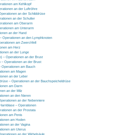
rationen am Kehlkopf
erationen an der Luftröhre
Operationen an der Schilddrüse
rationen an der Schulter
erationen am Oberarm
erationen am Unterarm
ionen an der Hand
 Operationen an den Lymphknoten
perationen am Zwerchfell
ionen am Herz
tionen an der Lunge
h) – Operationen an der Brust
) – Operationen an der Brust
 Operationen am Bauch
ationen am Magen
ionen an der Leber
drüse – Operationen an der Bauchspeicheldrüse
tionen am Darm
onen an der Milz
tionen an den Nieren
Operationen an der Nebenniere
 Harnblase – Operationen
rationen an der Prostata
tionen am Penis
tionen am Hoden
tionen an der Vagina
ationen am Uterus
Operationen an der Wirbelsäule