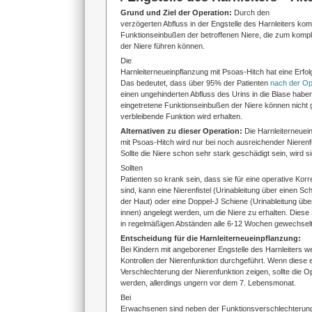
Grund und Ziel der Operation:
Durch den
verzögerten Abfluss in der Engstelle des Harnleiters ko
Funktionseinbußen der betroffenen Niere, die zum kompl
der Niere führen können.
Die
Harnleiterneueinpflanzung mit Psoas-Hitch hat eine Erfol
Das bedeutet, dass über 95% der Patienten
nach der Op
einen ungehinderten Abfluss des Urins in die Blase habe
eingetretene Funktionseinbußen der Niere können nicht g
verbleibende Funktion wird erhalten.
Alternativen zu dieser Operation:
Die Harnleiterneuei
mit Psoas-Hitch wird nur bei noch ausreichender Nierenf
Sollte die Niere schon sehr stark geschädigt sein, wird si
Sollten
Patienten so krank sein, dass sie für eine operative Korr
sind, kann eine Nierenfistel (Urinableitung über einen 
der Haut) oder eine Doppel-J Schiene (Urinableitung üb
innen) angelegt werden, um die Niere zu erhalten. Dies
in regelmäßigen Abständen alle 6-12 Wochen gewechsel
Entscheidung für die Harnleiterneueinpflanzung:
Bei Kindern mit angeborener Engstelle des Harnleiters 
Kontrollen der Nierenfunktion durchgeführt. Wenn diese e
Verschlechterung der Nierenfunktion zeigen, sollte die O
werden, allerdings ungern vor dem 7. Lebensmonat.
Bei
Erwachsenen sind neben der Funktionsverschlechterun