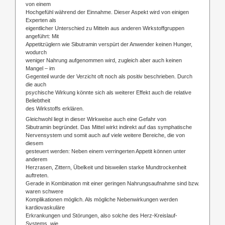
von einem
Hochgefühl während der Einnahme. Dieser Aspekt wird von einigen
Experten als
eigentlicher Unterschied zu Mitteln aus anderen Wirkstoffgruppen
angeführt: Mit
Appetitzüglern wie Sibutramin verspürt der Anwender keinen Hunger,
wodurch
weniger Nahrung aufgenommen wird, zugleich aber auch keinen
Mangel – im
Gegenteil wurde der Verzicht oft noch als positiv beschrieben. Durch
die auch
psychische Wirkung könnte sich als weiterer Effekt auch die relative
Beliebtheit
des Wirkstoffs erklären.
Gleichwohl liegt in dieser Wirkweise auch eine Gefahr von
Sibutramin begründet. Das Mittel wirkt indirekt auf das symphatische
Nervensystem und somit auch auf viele weitere Bereiche, die von
diesem
gesteuert werden: Neben einem verringerten Appetit können unter
anderem
Herzrasen, Zittern, Übelkeit und bisweilen starke Mundtrockenheit
auftreten.
Gerade in Kombination mit einer geringen Nahrungsaufnahme sind bzw.
waren schwere
Komplikationen möglich. Als mögliche Nebenwirkungen werden
kardiovaskuläre
Erkrankungen und Störungen, also solche des Herz-Kreislauf-
Systems, wie