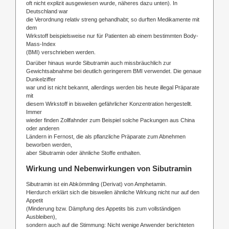
oft nicht explizit ausgewiesen wurde, näheres dazu unten). In
Deutschland war
die Verordnung relativ streng gehandhabt; so durften Medikamente mit
dem
Wirkstoff beispielsweise nur für Patienten ab einem bestimmten Body-
Mass-Index
(BMI) verschrieben werden.
Darüber hinaus wurde Sibutramin auch missbräuchlich zur
Gewichtsabnahme bei deutlich geringerem BMI verwendet. Die genaue
Dunkelziffer
war und ist nicht bekannt, allerdings werden bis heute illegal Präparate
mit
diesem Wirkstoff in bisweilen gefährlicher Konzentration hergestellt.
Immer
wieder finden Zollfahnder zum Beispiel solche Packungen aus China
oder anderen
Ländern in Fernost, die als pflanzliche Präparate zum Abnehmen
beworben werden,
aber Sibutramin oder ähnliche Stoffe enthalten.
Wirkung und Nebenwirkungen von Sibutramin
Sibutramin ist ein Abkömmling (Derivat) von Amphetamin.
Hierdurch erklärt sich die bisweilen ähnliche Wirkung nicht nur auf den
Appetit
(Minderung bzw. Dämpfung des Appetits bis zum vollständigen
Ausbleiben),
sondern auch auf die Stimmung: Nicht wenige Anwender berichteten