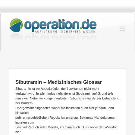
Zum
Inhalt
springen
Sibutramin – Medizinisches Glossar
Sibutramin ist ein Appetitzügler, der inzwischen nicht mehr
verkauft wird. In allen Industrieländern ist Sibutramin auf Grund teils
massiver Nebenwirkungen verboten. Sibutramin wurde zur Behandlung
bei starkem
Übergewicht eingesetzt, wobei die Indikation auch hier je nach Land
bisweilen
sehr unterschiedlichen Regularien unterlag. Bekannte Handelsnamen
lauteten zum
Beispiel Reductil oder Meridia, in China auch LiDa (wobei der Wirkstoff
hier