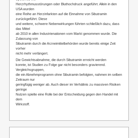
Herzrhythmusstörungen oder Bluthochdruck angeführt. Allein in den
USA wurden
eine Reihe an Herzinfarkten auf die Einnahme von Sibutramin
zurückgeführt. Diese
und weitere, schwere Nebenwirkungen führten schließlich dazu, dass
das Mittel
ab 2010 in allen Industrienationen vom Markt genommen wurde. Die
Zulassung von
Sibutramin durch die Arzneimittelbehörden wurde bereits einige Zeit
vorher
nicht mehr verlängert.
Die Gewichtsabnahme, die durch Sibutramin erreicht werden
konnte, ist Studien zu Folge gar nicht besonders gravierend.
Vergleichsgruppen,
die ein Abnehmprogramm ohne Sibutramin befolgten, nahmen im selben
Zeitraum nur
geringfügig weniger ab. Auch dieser im Verhältnis zu massiven Risiken
geringe
Nutzen spielte eine Rolle bei der Entscheidung gegen den Handel mit
dem
Wirkstoff.