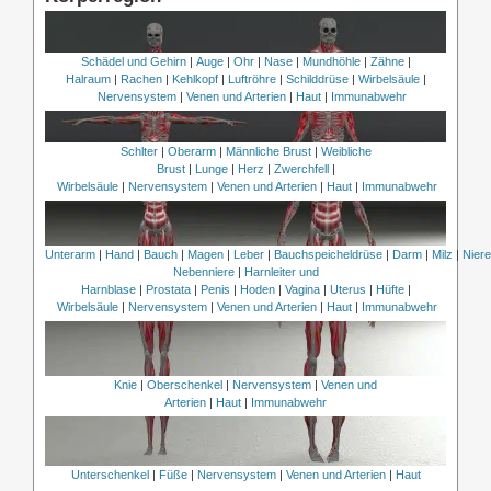
Schädel und Gehirn
|
Auge
|
Ohr
|
Nase
|
Mundhöhle
|
Zähne
|
Halraum
|
Rachen
|
Kehlkopf
|
Luftröhre
|
Schilddrüse
|
Wirbelsäule
|
Nervensystem
|
Venen und Arterien
|
Haut
|
Immunabwehr
Schlter
|
Oberarm
|
Männliche Brust
|
Weibliche
Brust
|
Lunge
|
Herz
|
Zwerchfell
|
Wirbelsäule
|
Nervensystem
|
Venen und Arterien
|
Haut
|
Immunabwehr
Unterarm
|
Hand
|
Bauch
|
Magen
|
Leber
|
Bauchspeicheldrüse
|
Darm
|
Milz
|
Nier
Nebenniere
|
Harnleiter und
Harnblase
|
Prostata
|
Penis
|
Hoden
|
Vagina
|
Uterus
|
Hüfte
|
Wirbelsäule
|
Nervensystem
|
Venen und Arterien
|
Haut
|
Immunabwehr
Knie
|
Oberschenkel
|
Nervensystem
|
Venen und
Arterien
|
Haut
|
Immunabwehr
Unterschenkel
|
Füße
|
Nervensystem
|
Venen und Arterien
|
Haut