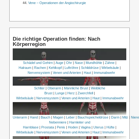
Vene – Operationen der Angiochirurgie
Die richtige Operation finden: Nach
Körperregion
Schädel und Gehirn
|
Auge
|
Ohr
|
Nase
|
Mundhöhle
|
Zähne
|
Halraum
|
Rachen
|
Kehlkopf
|
Luftröhre
|
Schilddrüse
|
Wirbelsäule
|
Nervensystem
|
Venen und Arterien
|
Haut
|
Immunabwehr
Schlter
|
Oberarm
|
Männliche Brust
|
Weibliche
Brust
|
Lunge
|
Herz
|
Zwerchfell
|
Wirbelsäule
|
Nervensystem
|
Venen und Arterien
|
Haut
|
Immunabwehr
Unterarm
|
Hand
|
Bauch
|
Magen
|
Leber
|
Bauchspeicheldrüse
|
Darm
|
Milz
|
Nier
Nebenniere
|
Harnleiter und
Harnblase
|
Prostata
|
Penis
|
Hoden
|
Vagina
|
Uterus
|
Hüfte
|
Wirbelsäule
|
Nervensystem
|
Venen und Arterien
|
Haut
|
Immunabwehr