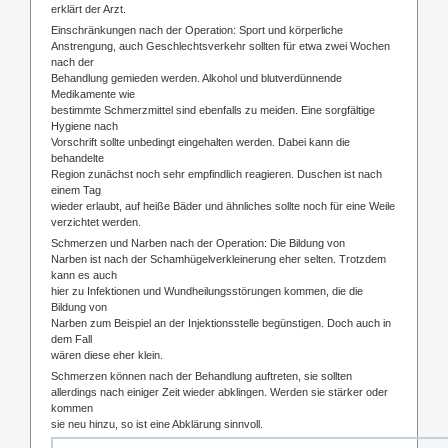
erklärt der Arzt.
Einschränkungen nach der Operation: Sport und körperliche
Anstrengung, auch Geschlechtsverkehr sollten für etwa zwei Wochen
nach der
Behandlung gemieden werden. Alkohol und blutverdünnende
Medikamente wie
bestimmte Schmerzmittel sind ebenfalls zu meiden. Eine sorgfältige
Hygiene nach
Vorschrift sollte unbedingt eingehalten werden. Dabei kann die
behandelte
Region zunächst noch sehr empfindlich reagieren. Duschen ist nach
einem Tag
wieder erlaubt, auf heiße Bäder und ähnliches sollte noch für eine Weile
verzichtet werden.
Schmerzen und Narben nach der Operation: Die Bildung von
Narben ist nach der Schamhügelverkleinerung eher selten. Trotzdem
kann es auch
hier zu Infektionen und Wundheilungsstörungen kommen, die die
Bildung von
Narben zum Beispiel an der Injektionsstelle begünstigen. Doch auch in
dem Fall
wären diese eher klein.
Schmerzen können nach der Behandlung auftreten, sie sollten
allerdings nach einiger Zeit wieder abklingen. Werden sie stärker oder
kommen
sie neu hinzu, so ist eine Abklärung sinnvoll.