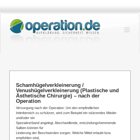
Zum
Inhalt
springen
Schamhügelverkleinerung /
Venushügelverkleinerung (Plastische und
Ästhetische Chirurgie) – nach der
Operation
Versorgung nach der Operation: Um den empfindlichen
Intimbereich zu schützen, wird zum Beispiel ein stützendes Mieder
und/oder ein
Spezialverband angelegt. Abschwellende, entzündungshemmende
Salben können für
Linderung der Beschwerden sorgen. Welche Mittel erlaubt bzw.
empfohlen sind,