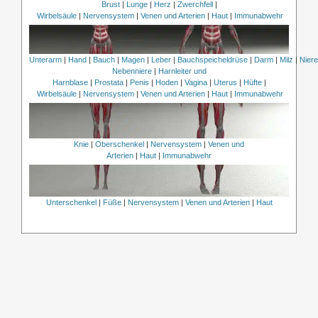
Brust
|
Lunge
|
Herz
|
Zwerchfell
|
Wirbelsäule
|
Nervensystem
|
Venen und Arterien
|
Haut
|
Immunabwehr
Unterarm
|
Hand
|
Bauch
|
Magen
|
Leber
|
Bauchspeicheldrüse
|
Darm
|
Milz
|
Nier
Nebenniere
|
Harnleiter und
Harnblase
|
Prostata
|
Penis
|
Hoden
|
Vagina
|
Uterus
|
Hüfte
|
Wirbelsäule
|
Nervensystem
|
Venen und Arterien
|
Haut
|
Immunabwehr
Knie
|
Oberschenkel
|
Nervensystem
|
Venen und
Arterien
|
Haut
|
Immunabwehr
Unterschenkel
|
Füße
|
Nervensystem
|
Venen und Arterien
|
Haut