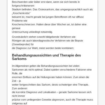
Beschwerden oder leider erst dann, wenn sie sich bereits in
fortgeschrittenerem
Stadium befinden. Das Osteosarkom, das umgangssprachlich auch als
„Knochenkrebs“
bekannt ist, macht gerade bei jungen Betroffenen oft nur diffuse
Probleme wie
Knochenschmerzen. Halten diese über Wochen an, ist daher eine
genaue
Untersuchung unbedingt notwendig.
Grundsätzlich stehen sowohl bildgebende Verfahren wie
Röntgen als auch labordiagnostische Verfahren wie die Biopsie
(Gewebeprobe) für
die Diagnose zur Wahl, meist werden beide kombiniert.
Behandlungsaussichten und Therapie des
Sarkoms
Im Allgemeinen gelten die Behandlungsaussichten bei vielen
Sarkomen als nicht optimal. Dabei spielen verschiedene Faktoren eine
Rolle, die
enormen Einfluss auf die Heilungsrate haben können: Zum einen die
Zeit – je
weiter fortgeschritten das Sarkom, desto schwieriger eine Therapie.
Zum anderen
die korrekte Diagnose und Lokalisation – gerade Sarkome lassen sich
nicht immer
präzise vom umliegenden Gewebe abgrenzen, auch die Therapie muss
zielgenau auf