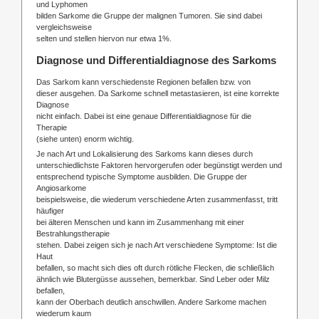
und Lyphomen
bilden Sarkome die Gruppe der malignen Tumoren. Sie sind dabei
vergleichsweise
selten und stellen hiervon nur etwa 1%.
Diagnose und Differentialdiagnose des Sarkoms
Das Sarkom kann verschiedenste Regionen befallen bzw. von
dieser ausgehen. Da Sarkome schnell metastasieren, ist eine korrekte
Diagnose
nicht einfach. Dabei ist eine genaue Differentialdiagnose für die
Therapie
(siehe unten) enorm wichtig.
Je nach Art und Lokalisierung des Sarkoms kann dieses durch
unterschiedlichste Faktoren hervorgerufen oder begünstigt werden und
entsprechend typische Symptome ausbilden. Die Gruppe der
Angiosarkome
beispielsweise, die wiederum verschiedene Arten zusammenfasst, tritt
häufiger
bei älteren Menschen und kann im Zusammenhang mit einer
Bestrahlungstherapie
stehen. Dabei zeigen sich je nach Art verschiedene Symptome: Ist die
Haut
befallen, so macht sich dies oft durch rötliche Flecken, die schließlich
ähnlich wie Blutergüsse aussehen, bemerkbar. Sind Leber oder Milz
befallen,
kann der Oberbach deutlich anschwillen. Andere Sarkome machen
wiederum kaum