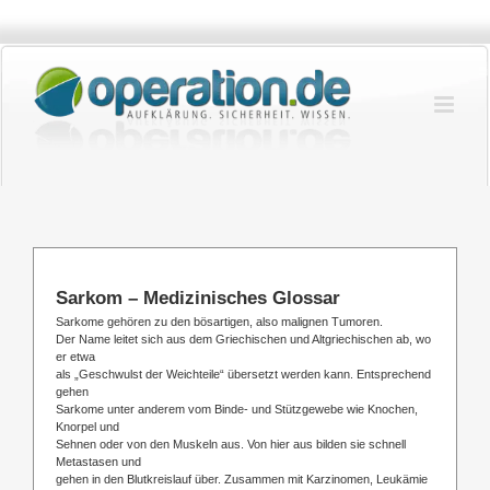
Zum
Inhalt
springen
Sarkom – Medizinisches Glossar
Sarkome gehören zu den bösartigen, also malignen Tumoren.
Der Name leitet sich aus dem Griechischen und Altgriechischen ab, wo
er etwa
als „Geschwulst der Weichteile“ übersetzt werden kann. Entsprechend
gehen
Sarkome unter anderem vom Binde- und Stützgewebe wie Knochen,
Knorpel und
Sehnen oder von den Muskeln aus. Von hier aus bilden sie schnell
Metastasen und
gehen in den Blutkreislauf über. Zusammen mit Karzinomen, Leukämie