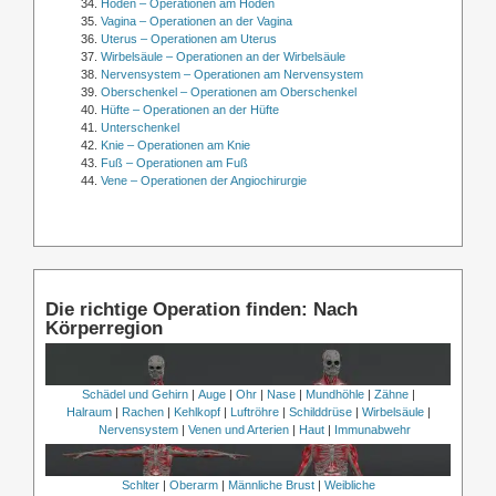
Hoden – Operationen am Hoden
Vagina – Operationen an der Vagina
Uterus – Operationen am Uterus
Wirbelsäule – Operationen an der Wirbelsäule
Nervensystem – Operationen am Nervensystem
Oberschenkel – Operationen am Oberschenkel
Hüfte – Operationen an der Hüfte
Unterschenkel
Knie – Operationen am Knie
Fuß – Operationen am Fuß
Vene – Operationen der Angiochirurgie
Die richtige Operation finden: Nach
Körperregion
Schädel und Gehirn
|
Auge
|
Ohr
|
Nase
|
Mundhöhle
|
Zähne
|
Halraum
|
Rachen
|
Kehlkopf
|
Luftröhre
|
Schilddrüse
|
Wirbelsäule
|
Nervensystem
|
Venen und Arterien
|
Haut
|
Immunabwehr
Schlter
|
Oberarm
|
Männliche Brust
|
Weibliche