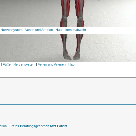
|
Nervensystem
|
Venen und Arterien
|
Haut
|
Immunabwehr
l
|
Füße
|
Nervensystem
|
Venen und Arterien
|
Haut
tion |
Erstes Beratungsgespräch Arzt-Patient