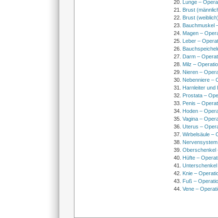
Lunge – Opera
Brust (männlic
Brust (weiblich
Bauchmuskel –
Magen – Oper
Leber – Operat
Bauchspeichel
Darm – Opera
Milz – Operati
Nieren – Opera
Nebenniere – 
Harnleiter und
Prostata – Ope
Penis – Opera
Hoden – Opera
Vagina – Opera
Uterus – Oper
Wirbelsäule – 
Nervensystem
Oberschenkel 
Hüfte – Operat
Unterschenkel
Knie – Operati
Fuß – Operati
Vene – Operati