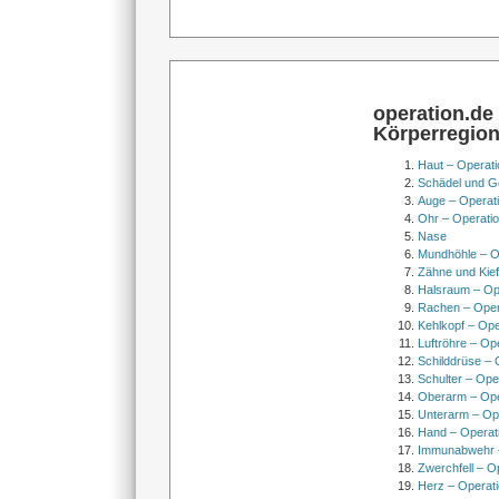
operation.de
Körperregio
Haut – Operati
Schädel und Ge
Auge – Operat
Ohr – Operati
Nase
Mundhöhle – O
Zähne und Kief
Halsraum – Op
Rachen – Oper
Kehlkopf – Ope
Luftröhre – Op
Schilddrüse – 
Schulter – Ope
Oberarm – Op
Unterarm – Op
Hand – Operat
Immunabwehr –
Zwerchfell – O
Herz – Operat