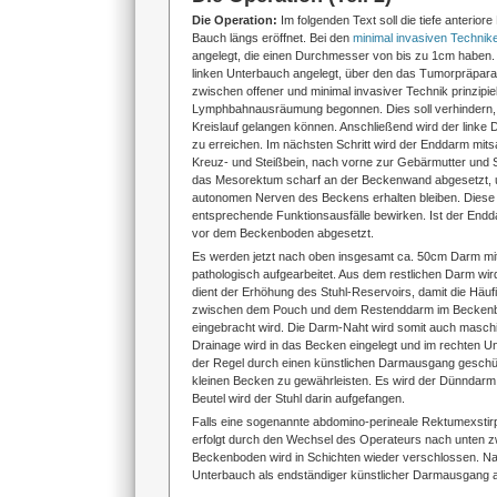
Die Operation:
Im folgenden Text soll die tiefe anterio
Bauch längs eröffnet. Bei den
minimal invasiven Technik
angelegt, die einen Durchmesser von bis zu 1cm haben. 
linken Unterbauch angelegt, über den das Tumorpräpara
zwischen offener und minimal invasiver Technik prinzipie
Lymphbahnausräumung begonnen. Dies soll verhindern, 
Kreislauf gelangen können. Anschließend wird der linke
zu erreichen. Im nächsten Schritt wird der Enddarm mit
Kreuz- und Steißbein, nach vorne zur Gebärmutter und S
das Mesorektum scharf an der Beckenwand abgesetzt, um 
autonomen Nerven des Beckens erhalten bleiben. Diese N
entsprechende Funktionsausfälle bewirken. Ist der End
vor dem Beckenboden abgesetzt.
Es werden jetzt nach oben insgesamt ca. 50cm Darm mit
pathologisch aufgearbeitet. Aus dem restlichen Darm wi
dient der Erhöhung des Stuhl-Reservoirs, damit die Häufig
zwischen dem Pouch und dem Restenddarm im Beckenbode
eingebracht wird. Die Darm-Naht wird somit auch maschin
Drainage wird in das Becken eingelegt und im rechten Un
der Regel durch einen künstlichen Darmausgang geschützt,
kleinen Becken zu gewährleisten. Es wird der Dünndarm 
Beutel wird der Stuhl darin aufgefangen.
Falls eine sogenannte abdomino-perineale Rektumexstirp
erfolgt durch den Wechsel des Operateurs nach unten zwi
Beckenboden wird in Schichten wieder verschlossen. N
Unterbauch als endständiger künstlicher Darmausgang a