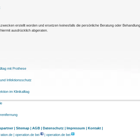
t
nszwecken erstellt worden und ersetzen keinesfalls die persönliche Beratung oder Behandlu
hiermit ausdrücklich abgeraten.
ltag mit Prothese
und Infektionsschutz
tion im Klinikalltag
le
arentfernung
partner |
Sitemap |
AGB |
Datenschutz |
Impressum |
Kontakt |
tion.de | operation.de bei
| operation.de bei