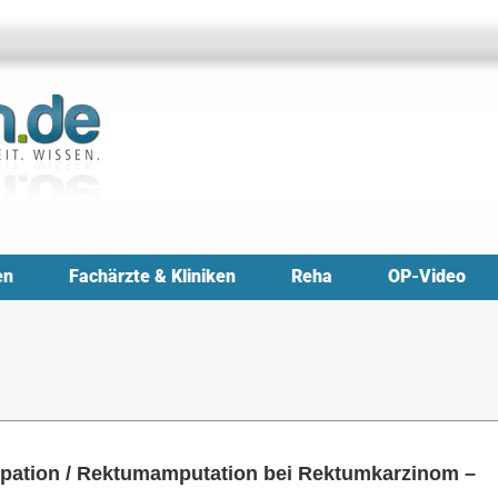
en
Fachärzte & Kliniken
Reha
OP-Video
rpation / Rektumamputation bei Rektumkarzinom –