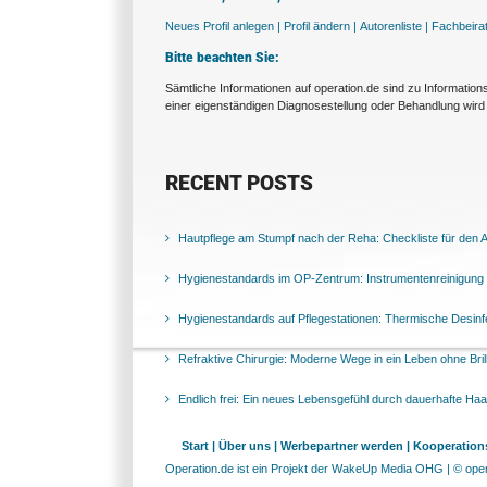
Neues Profil anlegen |
Profil ändern |
Autorenliste |
Fachbeira
Bitte beachten Sie:
Sämtliche Informationen auf operation.de sind zu Informatio
einer eigenständigen Diagnosestellung oder Behandlung wird 
RECENT POSTS
Hautpflege am Stumpf nach der Reha: Checkliste für den Al
Hygienestandards im OP-Zentrum: Instrumentenreinigung 
Hygienestandards auf Pflegestationen: Thermische Desinfek
Refraktive Chirurgie: Moderne Wege in ein Leben ohne Bril
Endlich frei: Ein neues Lebensgefühl durch dauerhafte Ha
Start |
Über uns |
Werbepartner werden |
Kooperations
Operation.de ist ein Projekt der WakeUp Media OHG | © opera