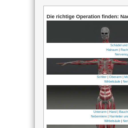
Die richtige Operation finden: N
Schädel und
Halraum
|
Rach
Nervens
Schlter
|
Oberarm
|
Mä
Wirbelsäule
|
Ner
Unterarm
|
Hand
|
Bauc
Nebenniere
|
Harnleiter u
Wirbelsäule
|
Ner