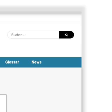
Suche
nach:
Glossar
News