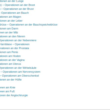
tionen an der Lunge
h) – Operationen an der Brust
) – Operationen an der Brust
 Operationen am Bauch
ationen am Magen
ionen an der Leber
drüse – Operationen an der Bauchspeicheldrüse
tionen am Darm
onen an der Milz
tionen an den Nieren
Operationen an der Nebenniere
 Harnblase – Operationen
rationen an der Prostata
tionen am Penis
tionen am Hoden
tionen an der Vagina
ationen am Uterus
Operationen an der Wirbelsäule
 – Operationen am Nervensystem
– Operationen am Oberschenkel
ionen an der Hüfte
onen am Knie
onen am Fuß
onen der Angiochirurgie