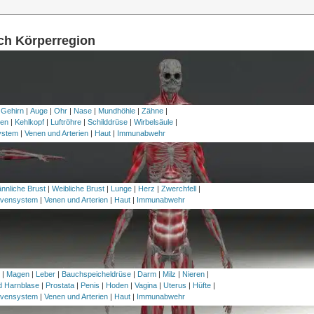
ach Körperregion
 Gehirn
|
Auge
|
Ohr
|
Nase
|
Mundhöhle
|
Zähne
|
en
|
Kehlkopf
|
Luftröhre
|
Schilddrüse
|
Wirbelsäule
|
ystem
|
Venen und Arterien
|
Haut
|
Immunabwehr
nnliche Brust
|
Weibliche Brust
|
Lunge
|
Herz
|
Zwerchfell
|
vensystem
|
Venen und Arterien
|
Haut
|
Immunabwehr
h
|
Magen
|
Leber
|
Bauchspeicheldrüse
|
Darm
|
Milz
|
Nieren
|
nd Harnblase
|
Prostata
|
Penis
|
Hoden
|
Vagina
|
Uterus
|
Hüfte
|
vensystem
|
Venen und Arterien
|
Haut
|
Immunabwehr