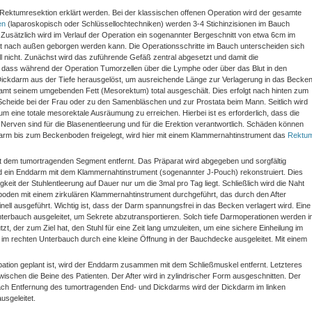
re Rektumresektion erklärt werden. Bei der klassischen offenen Operation wird der gesamte
en
(laparoskopisch oder Schlüssellochtechniken) werden 3-4 Stichinzisionen im Bauch
Zusätzlich wird im Verlauf der Operation ein sogenannter Bergeschnitt von etwa 6cm im
t nach außen geborgen werden kann. Die Operationsschritte im Bauch unterscheiden sich
ll nicht. Zunächst wird das zuführende Gefäß zentral abgesetzt und damit die
dass während der Operation Tumorzellen über die Lymphe oder über das Blut in den
 Dickdarm aus der Tiefe herausgelöst, um ausreichende Länge zur Verlagerung in das Becke
samt seinem umgebenden Fett (Mesorektum) total ausgeschält. Dies erfolgt nach hinten zum
cheide bei der Frau oder zu den Samenbläschen und zur Prostata beim Mann. Seitlich wird
eine totale mesorektale Ausräumung zu erreichen. Hierbei ist es erforderlich, dass die
erven sind für die Blasenentleerung und für die Erektion verantwortlich. Schäden können
darm bis zum Beckenboden freigelegt, wird hier mit einem Klammernahtinstrument das
Rektu
 dem tumortragenden Segment entfernt. Das Präparat wird abgegeben und sorgfältig
rd ein Enddarm mit dem Klammernahtinstrument (sogenannter J-Pouch) rekonstruiert. Dies
keit der Stuhlentleerung auf Dauer nur um die 3mal pro Tag liegt. Schließlich wird die Naht
n mit einem zirkulären Klammernahtinstrument durchgeführt, das durch den After
ell ausgeführt. Wichtig ist, dass der Darm spannungsfrei in das Becken verlagert wird. Eine
terbauch ausgeleitet, um Sekrete abzutransportieren. Solch tiefe Darmoperationen werden i
 der zum Ziel hat, den Stuhl für eine Zeit lang umzuleiten, um eine sichere Einheilung im
im rechten Unterbauch durch eine kleine Öffnung in der Bauchdecke ausgeleitet. Mit einem
ation geplant ist, wird der Enddarm zusammen mit dem Schließmuskel entfernt. Letzteres
schen die Beine des Patienten. Der After wird in zylindrischer Form ausgeschnitten. Der
ach Entfernung des tumortragenden End- und Dickdarms wird der Dickdarm im linken
usgeleitet.