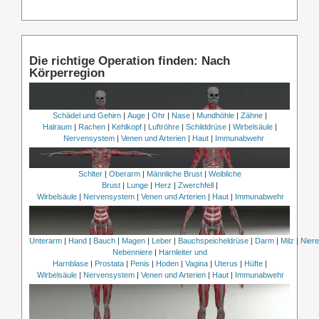
Die richtige Operation finden: Nach
Körperregion
Schädel und Gehirn
|
Auge
|
Ohr
|
Nase
|
Mundhöhle
|
Zähne
|
Halraum
|
Rachen
|
Kehlkopf
|
Luftröhre
|
Schilddrüse
|
Wirbelsäule
|
Nervensystem
|
Venen und Arterien
|
Haut
|
Immunabwehr
Schlter
|
Oberarm
|
Männliche Brust
|
Weibliche
Brust
|
Lunge
|
Herz
|
Zwerchfell
|
Wirbelsäule
|
Nervensystem
|
Venen und Arterien
|
Haut
|
Immunabwehr
Unterarm
|
Hand
|
Bauch
|
Magen
|
Leber
|
Bauchspeicheldrüse
|
Darm
|
Milz
|
Nier
Nebenniere
|
Harnleiter und
Harnblase
|
Prostata
|
Penis
|
Hoden
|
Vagina
|
Uterus
|
Hüfte
|
Wirbelsäule
|
Nervensystem
|
Venen und Arterien
|
Haut
|
Immunabwehr